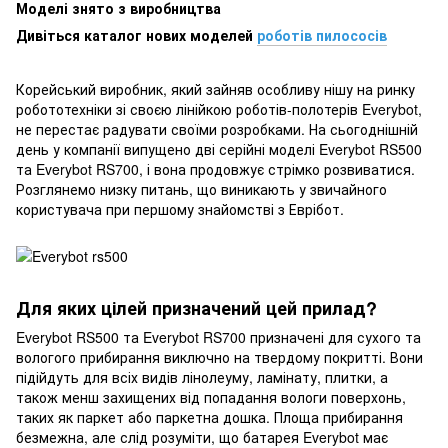
Моделі знято з виробництва
Дивіться каталог нових моделей
роботів пилососів
Корейський виробник, який зайняв особливу нішу на ринку
робототехніки зі своєю лінійкою роботів-полотерів Everybot,
не перестає радувати своїми розробками. На сьогоднішній
день у компанії випущено дві серійні моделі Everybot RS500
та Everybot RS700, і вона продовжує стрімко розвиватися.
Розглянемо низку питань, що виникають у звичайного
користувача при першому знайомстві з Еврібот.
Для яких цілей призначений цей прилад?
Everybot RS500 та Everybot RS700 призначені для сухого та
вологого прибирання виключно на твердому покритті. Вони
підійдуть для всіх видів лінолеуму, ламінату, плитки, а
також менш захищених від попадання вологи поверхонь,
таких як паркет або паркетна дошка. Площа прибирання
безмежна, але слід розуміти, що батарея Everybot має