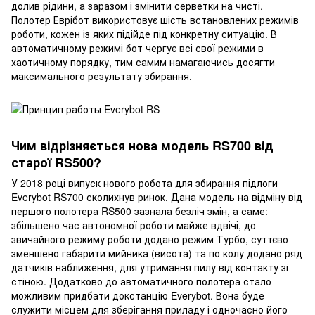
долив рідини, а заразом і змінити серветки на чисті.
Полотер Еврібот використовує шість встановлених режимів
роботи, кожен із яких підійде під конкретну ситуацію. В
автоматичному режимі бот чергує всі свої режими в
хаотичному порядку, тим самим намагаючись досягти
максимального результату збирання.
Чим відрізняється нова модель RS700 від
старої RS500?
У 2018 році випуск нового робота для збирання підлоги
Everybot RS700 сколихнув ринок. Дана модель на відміну від
першого полотера RS500 зазнала безліч змін, а саме:
збільшено час автономної роботи майже вдвічі, до
звичайного режиму роботи додано режим Турбо, суттєво
зменшено габарити мийника (висота) та по колу додано ряд
датчиків наближення, для утримання пилу від контакту зі
стіною. Додатково до автоматичного полотера стало
можливим придбати докстанцію Everybot. Вона буде
служити місцем для зберігання приладу і одночасно його