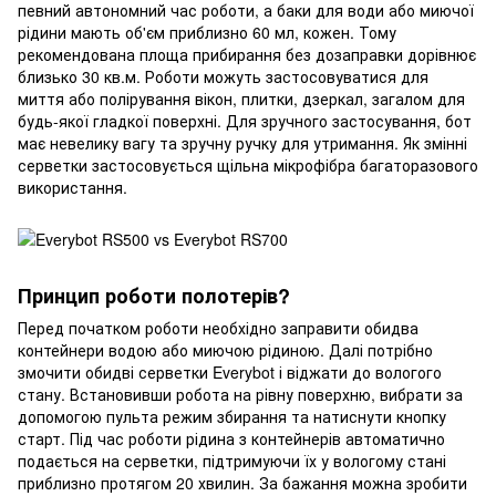
певний автономний час роботи, а баки для води або миючої
рідини мають об'єм приблизно 60 мл, кожен. Тому
рекомендована площа прибирання без дозаправки дорівнює
близько 30 кв.м. Роботи можуть застосовуватися для
миття або полірування вікон, плитки, дзеркал, загалом для
будь-якої гладкої поверхні. Для зручного застосування, бот
має невелику вагу та зручну ручку для утримання. Як змінні
серветки застосовується щільна мікрофібра багаторазового
використання.
Принцип роботи полотерів?
Перед початком роботи необхідно заправити обидва
контейнери водою або миючою рідиною. Далі потрібно
змочити обидві серветки Everybot і віджати до вологого
стану. Встановивши робота на рівну поверхню, вибрати за
допомогою пульта режим збирання та натиснути кнопку
старт. Під час роботи рідина з контейнерів автоматично
подається на серветки, підтримуючи їх у вологому стані
приблизно протягом 20 хвилин. За бажання можна зробити