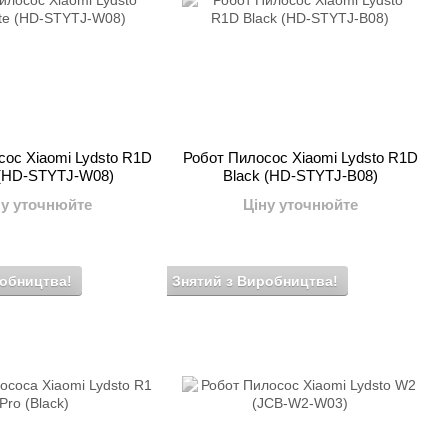
ос Xiaomi Lydsto R1D
Робот Пилосос Xiaomi Lydsto R1D
 (HD-STYTJ-W08)
Black (HD-STYTJ-B08)
ну уточнюйте
Ціну уточнюйте
робництва!
Знятий з Виробництва!