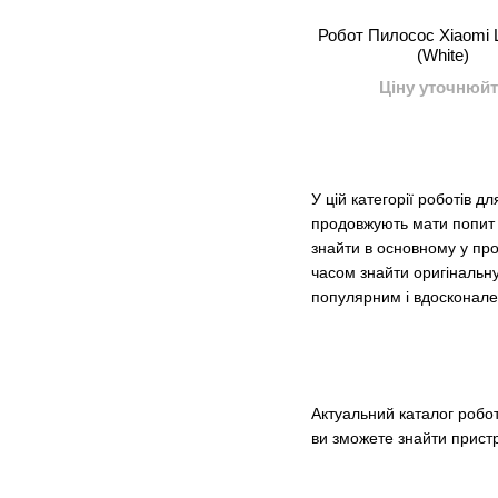
Робот Пилосос Xiaomi 
(White)
Ціну уточнюйт
У цій категорії роботів 
продовжують мати попит у
знайти в основному у про
часом знайти оригінальну
популярним і вдосконале
Актуальний каталог робот
ви зможете знайти пристр