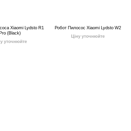
соса Xiaomi Lydsto R1
Робот Пилосос Xiaomi Lydsto W2
Pro (Black)
Ціну уточнюйте
ну уточнюйте