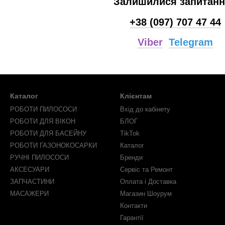
Залишилися запитан
+38 (097) 707 47 44
Viber
Telegram
Каталог
Клієнтам
РОБОТИ ПИЛОСОСИ
Вхід до кабінету
РОБОТИ ДЛЯ ВІКОН
БЛОГ
РОБОТИ ДЛЯ БАСЕЙНУ
TikTok
РОБОТИ ГАЗОНОКОСАРКИ
Каталог
РУЧНІ ПИЛОСОСИ
Бренди
АКСЕСУАРИ
Сервіс та Ремонт
ЗАПЧАСТИНИ
Оплата і Доставка
МАСАЖЕРИ
Магазин Шоурум
Контакти
Гарантії