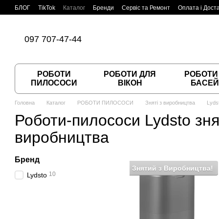
Перейти до основного контенту
БЛОГ
TikTok
Каталог
Бренди
Сервіс та Ремонт
Оплата і Дост
Угода користувача
Договір публічної оферти
097 707-47-44
РОБОТИ
РОБОТИ ДЛЯ
РОБОТИ
ПИЛОСОСИ
ВІКОН
БАСЕЙ
Головна
Каталог
РОБОТИ ПИЛОСОСИ
Зняті з виробництва
Lyds
Роботи-пилососи Lydsto зня
виробництва
Бренд
Знятий з Виробництва!
10
Lydsto