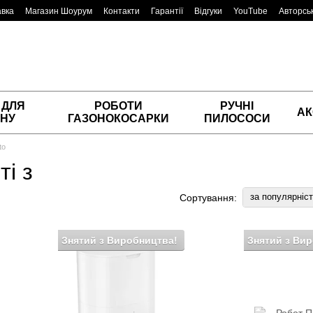
авка
Магазин Шоурум
Контакти
Гарантії
Відгуки
YouTube
Авторськ
 ДЛЯ
РОБОТИ
РУЧНІ
АК
НУ
ГАЗОНОКОСАРКИ
ПИЛОСОСИ
to
ті з
за популярніс
Сортування:
Знятий з Виробництва!
Знятий з Ви