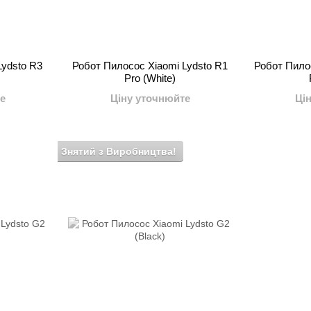
Lydsto R3
Робот Пилосос Xiaomi Lydsto R1
Робот Пило
Pro (White)
е
Ціну уточнюйте
Ці
Знятий з Виробництва!