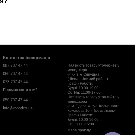
ня?
Контактна інформація
097 707-47-44
Наявність товару уточнюйте у
менеджера
050 707-47-44
✅ Київ ★ Овруцька
(Шевченківський район)
073 707-47-44
Графік Роботи:
Будні: 10:00-19:00
Передзвонити вам?
Сб, Нд: 11:00-17:00
Наявність товару уточнюйте у
050 707-47-44
менеджера
✅ м. Одеса ★ вул. Космонавта
info@robotics.ua
Комарова 10 «Промзв'язок»
Графік Роботи:
Будні: 10:00-16:00
Сб: 11:00-15:00
Мапа проїзду