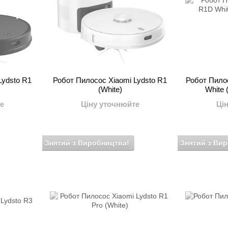
Lydsto R1
Робот Пилосос Xiaomi Lydsto R1
Робот Пилос
(White)
White
е
Ціну уточнюйте
Ці
Знятий з Виробництва!
Знятий з Ви