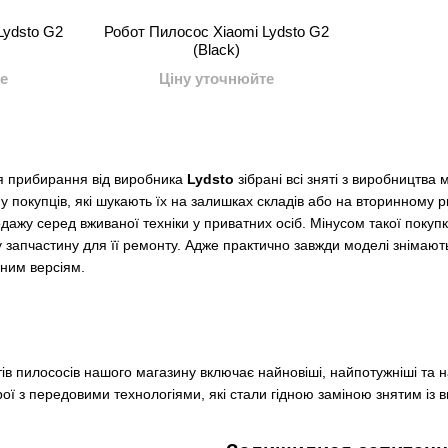
Lydsto G2
Робот Пилосос Xiaomi Lydsto G2
(Black)
е
Ціну уточнюйте
для прибирання від виробника
Lydsto
зібрані всі зняті з виробництва
 покупців, які шукають їх на залишках складів або на вторинному ри
дажу серед вживаної техніки у приватних осіб. Мінусом такої покупк
 запчастину для її ремонту. Адже практично завжди моделі знімают
ним версіям.
ів пилососів нашого магазину включає найновіші, найпотужніші та на
ої з передовими технологіями, які стали гідною заміною знятим із