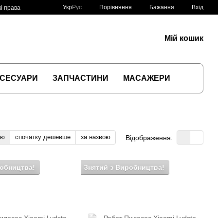
Порівняння
Укр
Рус
Бажання
Вхід
і права
Мій кошик
СЕСУАРИ
ЗАПЧАСТИНИ
МАСАЖЕРИ
тю
спочатку дешевше
за назвою
Відображення:
робництва!
Знятий з Виробництва!