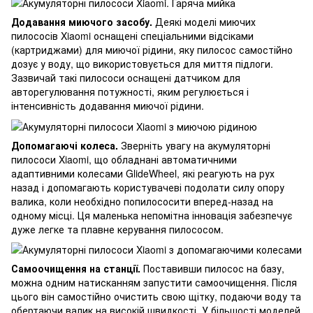
Додавання миючого засобу.
Деякі моделі миючих
пилососів Xiaomi оснащені спеціальними відсіками
(картриджами) для миючої рідини, яку пилосос самостійно
дозує у воду, що використовується для миття підлоги.
Зазвичай такі пилососи оснащені датчиком для
авторегулювання потужності, яким регулюється і
інтенсивність додавання миючої рідини.
Допомагаючі колеса.
Зверніть увагу на акумуляторні
пилососи Xiaomi, що обладнані автоматичними
адаптивними колесами GlideWheel, які реагують на рух
назад і допомагають користувачеві подолати силу опору
валика, коли необхідно попилососити вперед-назад на
одному місці. Ця маленька непомітна інновація забезпечує
дуже легке та плавне керування пилососом.
Самоочищення на станції.
Поставивши пилосос на базу,
можна одним натисканням запустити самоочищення. Після
цього він самостійно очистить свою щітку, подаючи воду та
обертаючи валик на високій швидкості. У більшості моделей