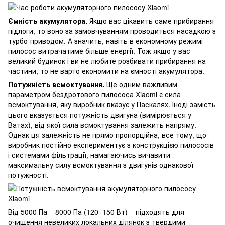
Ємність акумулятора.
Якщо вас цікавить саме прибирання
підлоги, то воно за замовчуванням проводиться насадкою з
турбо-приводом. А значить, навіть в економному режимі
пилосос витрачатиме більше енергії. Тож якщо у вас
великий будинок і ви не любите розбивати прибирання на
частини, то не варто економити на ємності акумулятора.
Потужність всмоктування.
Ще одним важливим
параметром бездротового пилососа Xiaomi є сила
всмоктування, яку виробник вказує у Паскалях. Іноді замість
цього вказується потужність двигуна (вимірюється у
Ватах), від якої сила всмоктування залежить напряму.
Однак ця залежність не прямо пропорційна, все тому, що
виробник постійно експериментує з конструкцією пилососів
і системами фільтрації, намагаючись вичавити
максимальну силу всмоктування з двигунів однакової
потужності.
Від 5000 Па – 8000 Па (120–150 Вт) – підходять для
очищення невеликих локальних ділянок з твердими