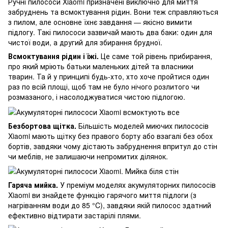
Ручні пилососи Xiaomi призначені виключно для миття
забруднень та всмоктування рідин. Вони теж справляються
з пилом, але основне їхнє завдання — якісно вимити
підлогу. Такі пилососи зазвичай мають два баки: один для
чистої води, а другий для збирання брудної.
Всмоктування рідин і їжі.
Це саме той рівень прибирання,
про який мріють батьки маленьких дітей та власники
тварин. Та й у принципі будь-хто, хто хоче пройтися один
раз по всій площі, щоб там не було нічого розлитого чи
розмазаного, і насолоджуватися чистою підлогою.
Безбортова щітка.
Більшість моделей миючих пилососів
Xiaomi мають щітку без правого борту або взагалі без обох
бортів, завдяки чому дістають забруднення впритул до стін
чи меблів, не залишаючи непромитих ділянок.
Гаряча мийка.
У преміум моделях акумуляторних пилососів
Xiaomi ви знайдете функцію гарячого миття підлоги (з
нагріванням води до 85 °C), завдяки якій пилосос здатний
ефективно відтирати застарілі плями.