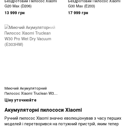
Бездротовий Пилосос Xiaomi
Бездротовий Пилосос Xiaomi
G20 Max (D206)
G30 Max (E203)
13 999 грн
17 999 грн
Миючий Акумуляторний
Пилосос Xiaomi Truclean W30
Pro (E303HW)
Ціну уточнюйте
Акумуляторні пилососи Xiaomi
Ручний пилосос Xiaomi значно еволюціонував з часу перших
моделей і перетворився на потужний пристрій, яким тепер