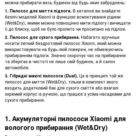
можна прибирати весь будинок від будь-яких забруднень:
1. Пилосос для миття підлоги.
В каталозі ви знайдете
безліч моделей Xiaomi із функцією всмоктування рідини
(Wet&Dry), якими можна повноцінно мити підлогу і вичищати
її до блиску, щоб не було пролито чи просипано на підлозі.
2. Пилосос для сухого прибирання.
Набагато зручніше
носити легкий бездротовий пилосос Xiaomi, який можна
використовувати на будь-якій поверхні, не обмежуючись
прибиранням підлоги. Значно скорочує час на прибирання
та зберігає в чистоті не лише свій будинок, а й салон
автомобіля.
3. Гібридні миючі пилососи (Dual).
Це в принципі той же
пилосос для миття (Wet&Dry), тільки в комплект якого
входить додатковий бак для сухого сміття або взагалі
окремий корпус із ручкою, що працює з усіма насадками для
сухого прибирання.
1. Акумуляторні пилососи Xiaomi для
вологого прибирання (Wet&Dry)