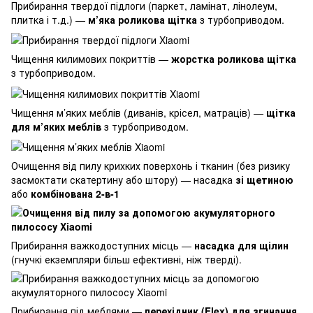
Прибирання твердої підлоги (паркет, ламінат, лінолеум,
плитка і т.д.) —
м’яка роликова щітка
з турбоприводом.
Чищення килимових покриттів —
жорстка роликова щітка
з турбоприводом.
Чищення м’яких меблів (диванів, крісел, матраців) —
щітка
для м’яких меблів
з турбоприводом.
Очищення від пилу крихких поверхонь і тканин (без ризику
засмоктати скатертину або штору) — насадка
зі щетиною
або
комбінована 2-в-1
Прибирання важкодоступних місць —
насадка для щілин
(гнучкі екземпляри більш ефективні, ніж тверді).
Прибирання під меблями —
перехідник (Flex) для згинання
.