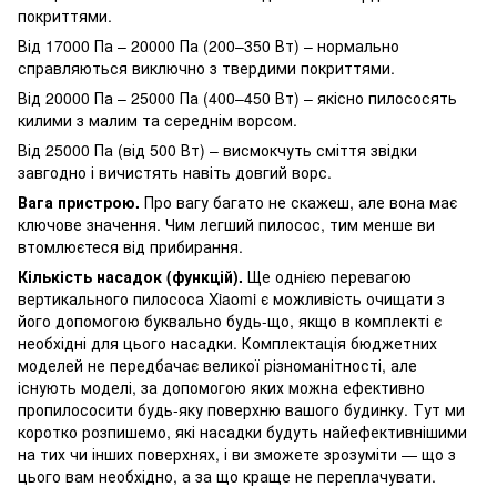
покриттями.
Від 17000 Па – 20000 Па (200–350 Вт) – нормально
справляються виключно з твердими покриттями.
Від 20000 Па – 25000 Па (400–450 Вт) – якісно пилососять
килими з малим та середнім ворсом.
Від 25000 Па (від 500 Вт) – висмокчуть сміття звідки
завгодно і вичистять навіть довгий ворс.
Вага пристрою.
Про вагу багато не скажеш, але вона має
ключове значення. Чим легший пилосос, тим менше ви
втомлюєтеся від прибирання.
Кількість насадок (функцій).
Ще однією перевагою
вертикального пилососа Xiaomi є можливість очищати з
його допомогою буквально будь-що, якщо в комплекті є
необхідні для цього насадки. Комплектація бюджетних
моделей не передбачає великої різноманітності, але
існують моделі, за допомогою яких можна ефективно
пропилососити будь-яку поверхню вашого будинку. Тут ми
коротко розпишемо, які насадки будуть найефективнішими
на тих чи інших поверхнях, і ви зможете зрозуміти — що з
цього вам необхідно, а за що краще не переплачувати.