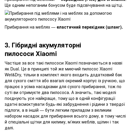
Ще одним непоганим бонусом буде підсвічування на щітці.
Прибирання на меблях —
еластичний перехідник (шланг).
3. Гібридні акумуляторні
пилососи Xiaomi
Частіше за все такі пилососи Xiaomi позначаються в назві
як Dual. Це в принципі той же миючий пилосос Xiaomi
Wet&Dry, тільки в комплект якого входить додатковий бак
для сухого сміття або взагалі окремий корпус із ручкою, що
працює з усіма насадками для сухого прибирання, тож по
суті ви отримуєте два пилососа. А значить, такі моделі
поєднують усе найкраще, тому що в одній конфігурації
здатні всмоктувати будь-які забруднення і рідини з твердої
підлоги, а в іншій — бути легким приладом з великим
набором насадок для прибирання всього дому, в тому числі
й спеціальні щітки для килиму, м’яких меблів, щілин і так
далі.