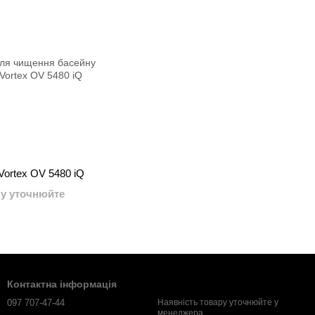
Vortex OV 5480 iQ
ну уточнюйте
Контактна інформація
097 707-47-44
Наявність товару уточнюйте у
менеджера