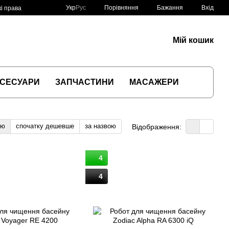
Порівняння
Укр
Рус
Бажання
Вхід
і права
Мій кошик
СЕСУАРИ
ЗАПЧАСТИНИ
МАСАЖЕРИ
тю
спочатку дешевше
за назвою
Відображення:
4
4