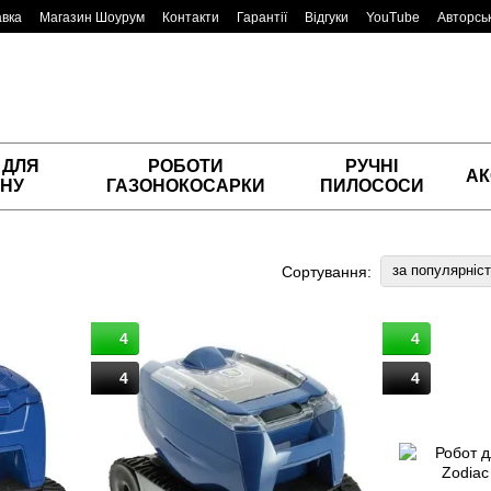
авка
Магазин Шоурум
Контакти
Гарантії
Відгуки
YouTube
Авторськ
 ДЛЯ
РОБОТИ
РУЧНІ
АК
НУ
ГАЗОНОКОСАРКИ
ПИЛОСОСИ
за популярніс
Сортування:
4
4
4
4