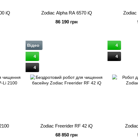
00 iQ
Zodiac Alpha RA 6570 iQ
Zodiac
86 190 грн
Відео
4
4
4
4
 2100
Zodiac Freerider RF 42 iQ
Zodia
68 850 грн