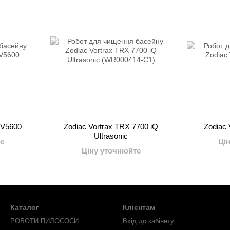
RV5600
Zodiac Vortrax TRX 7700 iQ
Zodiac 
Ultrasonic
е
Ці
Ціну уточнюйте
Каталог
Клієнтам
РОБОТИ ПИЛОСОСИ
Вхід до кабінету