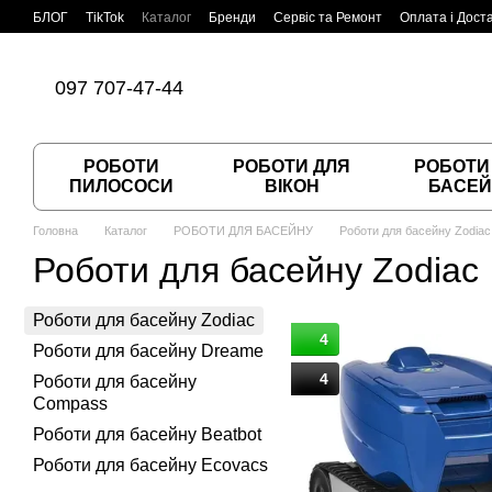
Перейти до основного контенту
БЛОГ
TikTok
Каталог
Бренди
Сервіс та Ремонт
Оплата і Дост
Угода користувача
Договір публічної оферти
097 707-47-44
РОБОТИ
РОБОТИ ДЛЯ
РОБОТИ
ПИЛОСОСИ
ВІКОН
БАСЕЙ
Головна
Каталог
РОБОТИ ДЛЯ БАСЕЙНУ
Роботи для басейну Zodiac
Роботи для басейну Zodiac
Роботи для басейну Zodiac
4
Роботи для басейну Dreame
4
Роботи для басейну
Compass
Роботи для басейну Beatbot
Роботи для басейну Ecovacs