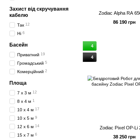
Захист від скручування
Zodiac Alpha RA 65
кабелю
86 190 грн
12
Так
6
Ні
Басейн
4
19
Приватний
4
5
Громадський
2
Комерційний
Площа
12
7 x 3 м
1
8 x 4 м
17
10 x 4 м
9
10 x 5 м
14
12 x 6 м
Zodiac Pixel OP-Li
6
15 x 7 м
38 250 грн