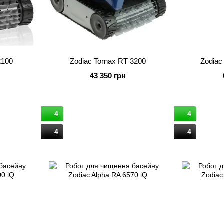
2100
Zodiac Tornax RT 3200
Zodiac
43 350 грн
4
4
4
4