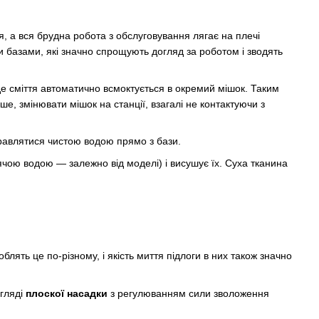
я, а вся брудна робота з обслуговування лягає на плечі
 базами, які значно спрощують догляд за роботом і зводять
е сміття автоматично всмоктується в окремий мішок. Таким
е, змінювати мішок на станції, взагалі не контактуючи з
равлятися чистою водою прямо з бази.
ою водою — залежно від моделі) і висушує їх. Суха тканина
лять це по-різному, і якість миття підлоги в них також значно
игляді
плоскої насадки
з регулюванням сили зволоження