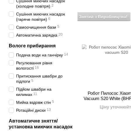
Сушіння миючих насадок
2
(холодне повітря)
Сушіння миючих насадок
Знятий з Виробництва!
6
(гаряче повітря)
5
Самоочищення бази
20
Автоматична зарядка
Вологе прибирання
14
Подача води на ганчірку
Регулювання рівня
16
вологості
Притискання швабри до
5
підлоги
Підйом швабри на
Робот Пилосос Xiaom
11
килимах
Vacuum S20 White (BH
5
Мийка вздовж стін
Ціну уточнюйт
13
Ротаційні диски
Автоматичне зняття/
установка миючих насадок