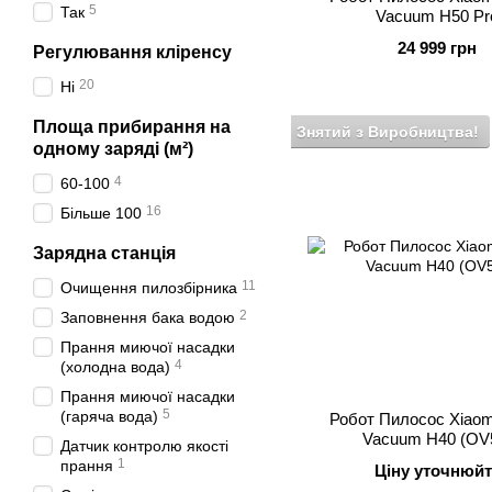
5
Так
Vacuum H50 Pr
24 999 грн
Регулювання кліренсу
20
Ні
Площа прибирання на
Знятий з Виробництва!
одному заряді (м²)
4
60-100
16
Більше 100
Зарядна станція
11
Очищення пилозбірника
2
Заповнення бака водою
Прання миючої насадки
4
(холодна вода)
Прання миючої насадки
5
(гаряча вода)
Робот Пилосос Xiaom
Vacuum H40 (OV
Датчик контролю якості
1
прання
Ціну уточнюйт