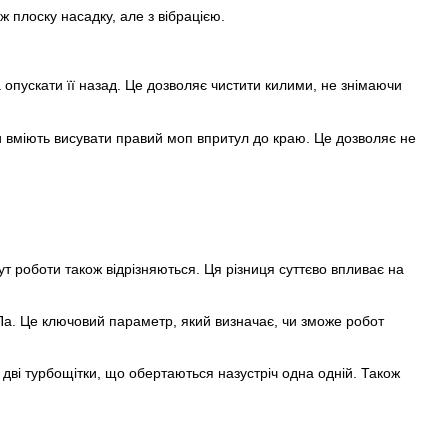
 ж плоску насадку, але з вібрацією.
опускати її назад. Це дозволяє чистити килими, не знімаючи
и вміють висувати правий моп впритул до краю. Це дозволяє не
ут роботи також відрізняються. Ця різниця суттєво впливає на
Па. Це ключовий параметр, який визначає, чи зможе робот
дві турбощітки, що обертаються назустріч одна одній. Також