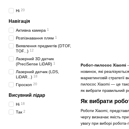
20
Ні
Навігація
1
Активна камера
1
Розпізнавання плям
Виявлення предметів (DTOF,
12
TOF...)
Лазерний 3D датчик
1
(PreciSense LiDAR)
Робот-пилосос Xiaomi
новинок, які реалізуютьс
Лазерний датчик (LDS,
18
LiDAR...)
маркетинговій стратегії 
пилосос Xiaomi — це тако
20
Гіроскоп
як вибрати правильний ро
Висувний лідар
Як вибрати робо
18
Ні
Роботи Xiaomi, представле
2
Так
чергу визначає якість пр
увагу при виборі робота-