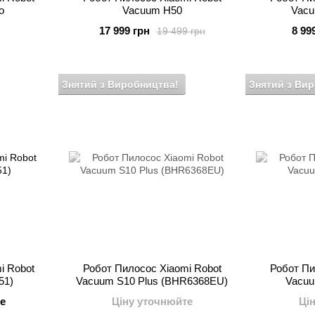
o
Vacuum H50
Vacu
17 999 грн
8 99
19 499 грн
Знятий з Виробництва!
Знятий з Ви
i Robot
Робот Пилосос Xiaomi Robot
Робот Пи
51)
Vacuum S10 Plus (BHR6368EU)
Vacuu
е
Ціну уточнюйте
Ці