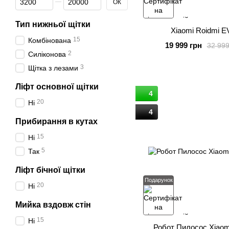
ОК
Тип нижньої щітки
Xiaomi Roidmi E
15
Комбінована
19 999 грн
32 999
2
Силіконова
3
Щітка з лезами
Ліфт основної щітки
4
20
Ні
4
Прибирання в кутах
15
Ні
5
Так
Ліфт бічної щітки
Подарунок
20
Ні
Мийка вздовж стін
15
Ні
Робот Пилосос Xiaom