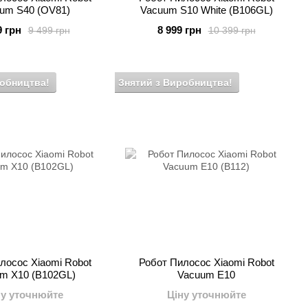
um S40 (OV81)
Vacuum S10 White (B106GL)
9 грн
8 999 грн
9 499 грн
10 399 грн
робництва!
Знятий з Виробництва!
лосос Xiaomi Robot
Робот Пилосос Xiaomi Robot
m X10 (B102GL)
Vacuum E10
ну уточнюйте
Ціну уточнюйте