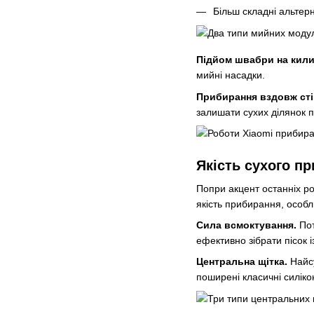
Більш складні альтер
Підйом швабри на кили
мийні насадки.
Прибирання вздовж сті
залишати сухих ділянок п
Якість сухого п
Попри акцент останніх ро
якість прибирання, особл
Сила всмоктування.
Пот
ефективно зібрати пісок 
Центральна щітка.
Найсу
поширені класичні силікон