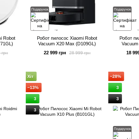
Подарунок
Подарунок
i Robot
Робот пилосос Xiaomi Robot
Робот пи
V71GL)
Vacuum X20 Max (D109GL)
Vacuum 
22 999 грн
18 99
 грн
28 999 грн
Хіт
−28%
−13%
3
3
3
3
Подарунок