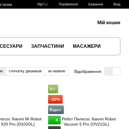
Порівняння
Укр
Рус
Бажання
Вхід
і права
Мій кошик
СЕСУАРИ
ЗАПЧАСТИНИ
МАСАЖЕРИ
тю
спочатку дешевше
за назвою
Відображення:
Хіт
−20%
Відео
4