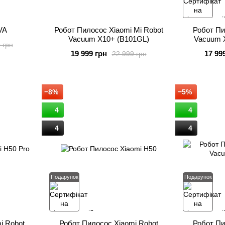
VA
Робот Пилосос Xiaomi Mi Robot
Робот Пи
Vacuum X10+ (B101GL)
Vacuum 
 грн
19 999 грн
17 99
22 999 грн
−8%
−5%
4
4
4
4
Подарунок
Подарунок
i Robot
Робот Пилосос Xiaomi Robot
Робот Пи