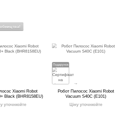
робництва!
Подарунок
лосос Xiaomi Robot
Робот Пилосос Xiaomi Robot
+ Black (BHR8158EU)
Vacuum S40C (Е101)
ну уточнюйте
Ціну уточнюйте