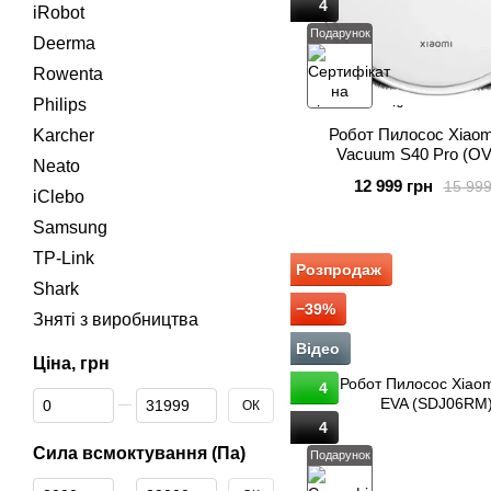
4
iRobot
Подарунок
Deerma
Rowenta
Philips
Робот Пилосос Xiaom
Karcher
Vacuum S40 Pro (O
Neato
12 999 грн
15 999
iClebo
Samsung
TP-Link
Розпродаж
Shark
−39%
Зняті з виробництва
Відео
Ціна, грн
4
Від Ціна, грн
До Ціна, грн
ОК
4
Сила всмоктування (Па)
Подарунок
Від Сила всмоктування (Па)
До Сила всмоктування (Па)