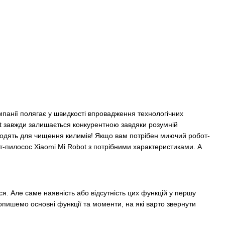
омпанії полягає у швидкості впровадження технологічних
ot завжди залишається конкурентною завдяки розумній
дходять для чищення килимів! Якщо вам потрібен миючий робот-
от-пилосос Xiaomi Mi Robot з потрібними характеристиками. А
ися. Але саме наявність або відсутність цих функцій у першу
опишемо основні функції та моменти, на які варто звернути