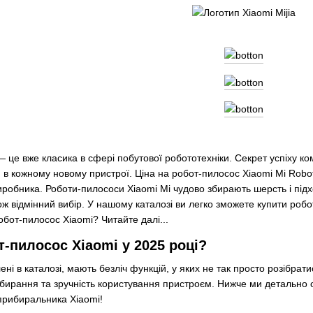
— це вже класика в сфері побутової робототехніки. Секрет успіху к
я в кожному новому пристрої. Ціна на робот-пилосос Xiaomi Mi Rob
виробника. Роботи-пилососи Xiaomi Mi чудово збирають шерсть і пі
ж відмінний вибір. У нашому каталозі ви легко зможете купити роб
бот-пилосос Xiaomi? Читайте далі...
т-пилосос Xiaomi у 2025 році?
ні в каталозі, мають безліч функцій, у яких не так просто розібрат
ибирання та зручність користування пристроєм. Нижче ми детально 
прибиральника Xiaomi!