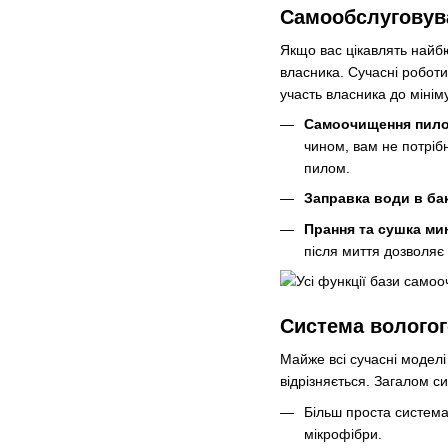
Самообслуговува
Якщо вас цікавлять найб
власника. Сучасні робот
участь власника до мінім
Самоочищення пило
чином, вам не потріб
пилом.
Заправка води в бак
Прання та сушка ми
після миття дозволяє
Система волого
Майже всі сучасні моделі
відрізняється. Загалом с
Більш проста система
мікрофібри.