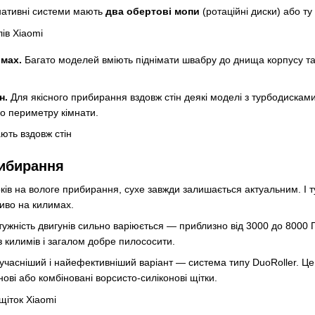
нативні системи мають
два обертові мопи
(ротаційні диски) або ту
мах.
Багато моделей вміють піднімати швабру до днища корпусу та 
н.
Для якісного прибирання вздовж стін деякі моделі з турбодискам
о периметру кімнати.
рибирання
ків на вологе прибирання, сухе завжди залишається актуальним. І т
иво на килимах.
ужність двигунів сильно варіюється — приблизно від 3000 до 8000 
із килимів і загалом добре пилососити.
часніший і найефективніший варіант — система типу DuoRoller. Це 
ові або комбіновані ворсисто-силіконові щітки.