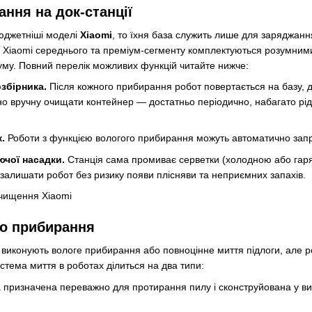
ння на док-станції
юджетніші моделі
Xiaomi
, то їхня база служить лише для заряджанн
и Xiaomi середнього та преміум-сегменту комплектуються розумними
уму. Повний перелік можливих функцій читайте нижче:
збірника.
Після кожного прибирання робот повертається на базу, д
но вручну очищати контейнер — достатньо періодично, набагато рідш
.
Роботи з функцією вологого прибирання можуть автоматично зап
ючої насадки.
Станція сама промиває серветки (холодною або гаряч
 залишати робот без ризику появи плісняви та неприємних запахів.
го прибирання
 виконують вологе прибирання або повноцінне миття підлоги, але роб
истема миття в роботах ділиться на два типи:
 призначена переважно для протирання пилу і сконструйована у в