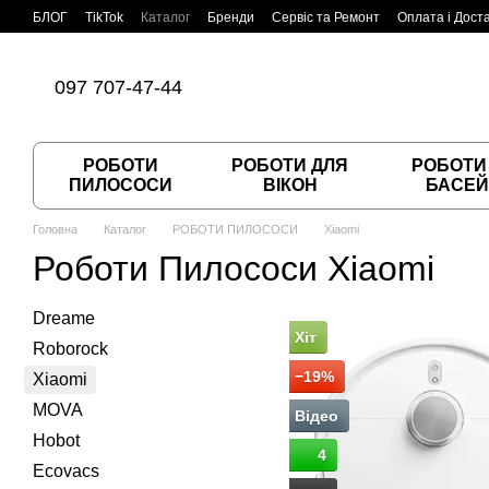
Перейти до основного контенту
БЛОГ
TikTok
Каталог
Бренди
Сервіс та Ремонт
Оплата і Дост
Угода користувача
Договір публічної оферти
097 707-47-44
РОБОТИ
РОБОТИ ДЛЯ
РОБОТИ
ПИЛОСОСИ
ВІКОН
БАСЕЙ
Головна
Каталог
РОБОТИ ПИЛОСОСИ
Xiaomi
Роботи Пилососи Xiaomi
Dreame
Хіт
Roborock
−19%
Xiaomi
MOVA
Відео
Hobot
4
Ecovacs