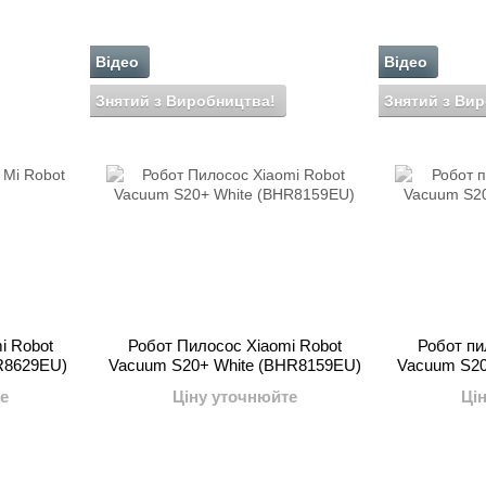
Відео
Відео
Знятий з Виробництва!
Знятий з Ви
i Robot
Робот Пилосос Xiaomi Robot
Робот пи
R8629EU)
Vacuum S20+ White (BHR8159EU)
Vacuum S20
е
Ціну уточнюйте
Ці