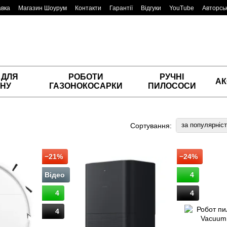
авка
Магазин Шоурум
Контакти
Гарантії
Відгуки
YouTube
Авторськ
 ДЛЯ
РОБОТИ
РУЧНІ
АК
НУ
ГАЗОНОКОСАРКИ
ПИЛОСОСИ
за популярніс
Сортування:
−21%
−24%
Відео
4
4
4
4