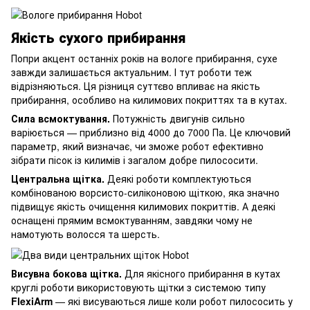
Якість сухого прибирання
Попри акцент останніх років на вологе прибирання, сухе
завжди залишається актуальним. І тут роботи теж
відрізняються. Ця різниця суттєво впливає на якість
прибирання, особливо на килимових покриттях та в кутах.
Сила всмоктування.
Потужність двигунів сильно
варіюється — приблизно від 4000 до 7000 Па. Це ключовий
параметр, який визначає, чи зможе робот ефективно
зібрати пісок із килимів і загалом добре пилососити.
Центральна щітка.
Деякі роботи комплектуються
комбінованою ворсисто-силіконовою щіткою, яка значно
підвищує якість очищення килимових покриттів. А деякі
оснащені прямим всмоктуванням, завдяки чому не
намотують волосся та шерсть.
Висувна бокова щітка.
Для якісного прибирання в кутах
круглі роботи використовують щітки з системою типу
FlexiArm
— які висуваються лише коли робот пилососить у