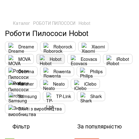
Каталог
РОБОТИ ПИЛОСОСИ
Hobot
Роботи Пилососи Hobot
Dreame
Roborock
Xiaomi
MOVA
Hobot
Ecovacs
iRobot
Deerma
Rowenta
Philips
Karcher
Neato
iClebo
Samsung
TP-Link
Shark
Зняті з виробництва
Фільтр
За популярністю