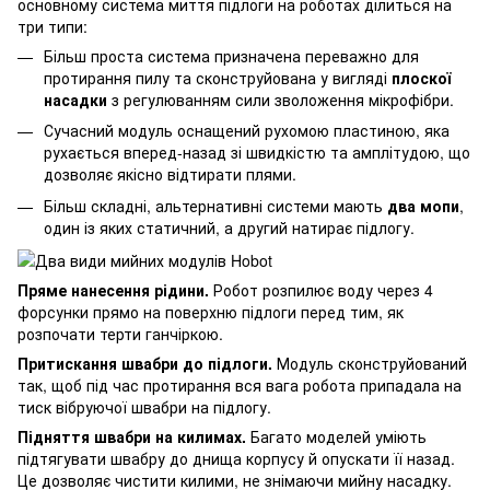
основному система миття підлоги на роботах ділиться на
три типи:
Більш проста система призначена переважно для
протирання пилу та сконструйована у вигляді
плоскої
насадки
з регулюванням сили зволоження мікрофібри.
Сучасний модуль оснащений рухомою пластиною, яка
рухається вперед-назад зі швидкістю та амплітудою, що
дозволяє якісно відтирати плями.
Більш складні, альтернативні системи мають
два мопи
,
один із яких статичний, а другий натирає підлогу.
Пряме нанесення рідини.
Робот розпилює воду через 4
форсунки прямо на поверхню підлоги перед тим, як
розпочати терти ганчіркою.
Притискання швабри до підлоги.
Модуль сконструйований
так, щоб під час протирання вся вага робота припадала на
тиск вібруючої швабри на підлогу.
Підняття швабри на килимах.
Багато моделей уміють
підтягувати швабру до днища корпусу й опускати її назад.
Це дозволяє чистити килими, не знімаючи мийну насадку.