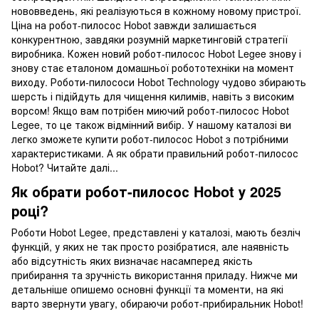
нововведень, які реалізуються в кожному новому пристрої.
Ціна на робот-пилосос Hobot завжди залишається
конкурентною, завдяки розумній маркетинговій стратегії
виробника. Кожен новий робот-пилосос Hobot Legee знову і
знову стає еталоном домашньої робототехніки на момент
виходу. Роботи-пилососи Hobot Technology чудово збирають
шерсть і підійдуть для чищення килимів, навіть з високим
ворсом! Якщо вам потрібен миючий робот-пилосос Hobot
Legee, то це також відмінний вибір. У нашому каталозі ви
легко зможете купити робот-пилосос Hobot з потрібними
характеристиками. А як обрати правильний робот-пилосос
Hobot? Читайте далі...
Як обрати робот-пилосос Hobot у 2025
році?
Роботи Hobot Legee, представлені у каталозі, мають безліч
функцій, у яких не так просто розібратися, але наявність
або відсутність яких визначає насамперед якість
прибирання та зручність використання приладу. Нижче ми
детальніше опишемо основні функції та моменти, на які
варто звернути увагу, обираючи робот-прибиральник Hobot!