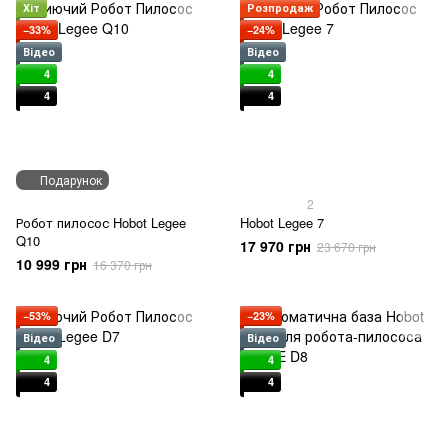
Хіт
Розпродаж
−33%
−24%
Відео
Відео
4
4
4
4
Подарунок
2
Робот пилосос Hobot Legee
Hobot Legee 7
Q10
17 970 грн
23 670 грн
10 999 грн
16 370 грн
−53%
−23%
Відео
Відео
4
4
4
4