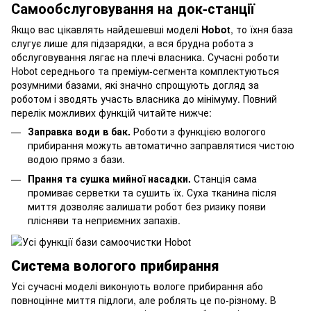
Самообслуговування на док-станції
Якщо вас цікавлять найдешевші моделі
Hobot
, то їхня база
слугує лише для підзарядки, а вся брудна робота з
обслуговування лягає на плечі власника. Сучасні роботи
Hobot середнього та преміум-сегмента комплектуються
розумними базами, які значно спрощують догляд за
роботом і зводять участь власника до мінімуму. Повний
перелік можливих функцій читайте нижче:
Заправка води в бак.
Роботи з функцією вологого
прибирання можуть автоматично заправлятися чистою
водою прямо з бази.
Прання та сушка мийної насадки.
Станція сама
промиває серветки та сушить їх. Суха тканина після
миття дозволяє залишати робот без ризику появи
плісняви та неприємних запахів.
Система вологого прибирання
Усі сучасні моделі виконують вологе прибирання або
повноцінне миття підлоги, але роблять це по-різному. В