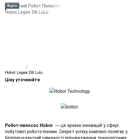
Відео
2
Hobot Legee D8 Lulu
Ціну уточнюйте
Робот-пилосос Hobot
— це зразок інновацій у сфері
побутової робототехніки. Секрет успіху компанії полягає у
безпрецедентній швидкості впровадження технологічних