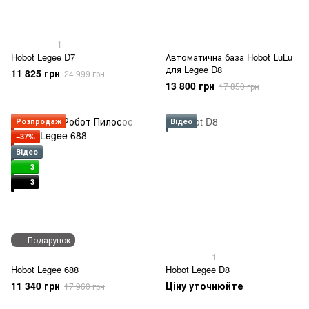
1
Hobot Legee D7
Автоматична база Hobot LuLu
для Legee D8
11 825 грн
24 999 грн
13 800 грн
17 850 грн
Розпродаж
Відео
−37%
Відео
3
3
Подарунок
1
Hobot Legee 688
Hobot Legee D8
11 340 грн
Ціну уточнюйте
17 960 грн