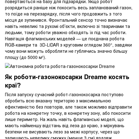
повертаються на базу для підзарядки. Якщо робот
розрядиться раніше ніж покосить весь запланований газон,
то поїде на перезарядку, після чого продовжить з того
місця де зупинився. Фронтальний сенсор точно визначає
навіть невеликі та рухомі обʼєкти, включно зі тваринами та
людьми, тому роботи уважно обходять їх під час роботи.
Навігація флагманських моделей — це поєднана робота
RGB-камери та 3D-LiDAR з круговим оглядом 360°, завдяки
чому вони можуть обробляти не гублячись значно більшу
площу (до 5000 м²).
Як роботи-газонокосарки Dreame косять
краї?
Після запуску сучасний робот-газонокосарка поступово
обробить всю вказану територію з максимальною
ефективністю без повторів, але також можливо відправити
робота на конкретну точку, в конкретну зону, або покосити
лише периметр. На жаль навіть флагманські моделі, що
мають найменшу відстань від леза до краю, з міркувань
безпеки не висувають лезо за межі корпусу, через що
залишають невелику смужку (менше 3 см) вздовж