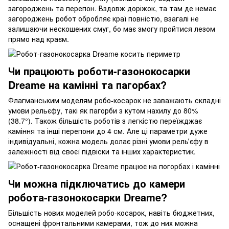
загороджень та перепон. Вздовж доріжок, та там де немає
загороджень робот обробляє краї повністю, взагалі не
залишаючи нескошених смуг, бо має змогу пройтися лезом
прямо над краєм.
Чи працюють роботи-газонокосарки
Dreame на камінні та пагорбах?
Флагманським моделям робо-косарок не заважають складні
умови рельєфу, такі як пагорби з кутом нахилу до 80%
(38.7°). Також більшість роботів з легкістю переїжджає
каміння та інші перепони до 4 см. Але ці параметри дуже
індивідуальні, кожна модель долає різні умови рельʼєфу в
залежності від своєї підвіски та інших характеристик.
Чи можна підключатись до камери
робота-газонокосарки Dreame?
Більшість нових моделей робо-косарок, навіть бюджетних,
оснащені фронтальними камерами, тож до них можна