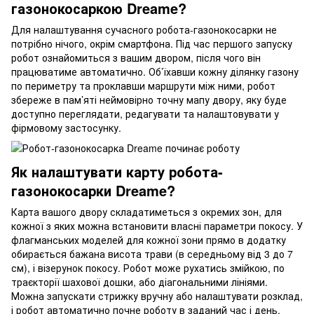
газонокосаркою Dreame?
Для налаштування сучасного робота-газонокосарки не
потрібно нічого, окрім смартфона. Під час першого запуску
робот ознайомиться з вашим двором, після чого він
працюватиме автоматично. Об’їхавши кожну ділянку газону
по периметру та проклавши маршрути між ними, робот
збереже в пам’яті неймовірно точну мапу двору, яку буде
доступно переглядати, редагувати та налаштовувати у
фірмовому застосунку.
Як налаштувати карту робота-
газонокосарки Dreame?
Карта вашого двору складатиметься з окремих зон, для
кожної з яких можна встановити власні параметри покосу. У
флагманських моделей для кожної зони прямо в додатку
обирається бажана висота трави (в середньому від 3 до 7
см), і візерунок покосу. Робот може рухатись змійкою, по
траєкторії шахової дошки, або діагональними лініями.
Можна запускати стрижку вручну або налаштувати розклад,
і робот автоматично почне роботу в заданий час і день.