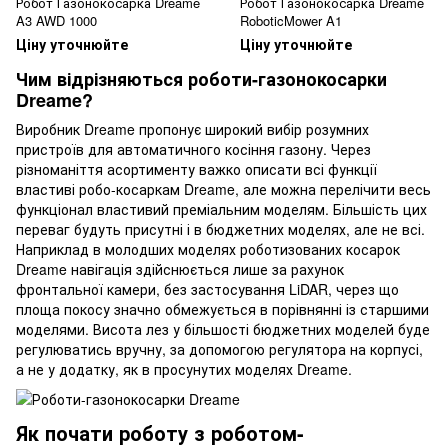
Робот Газонокосарка Dreame
Робот Газонокосарка Dreame
A3 AWD 1000
RoboticMower A1
Ціну уточнюйте
Ціну уточнюйте
Чим відрізняються роботи-газонокосарки
Dreame?
Виробник Dreame пропонує широкий вибір розумних
пристроїв для автоматичного косіння газону. Через
різноманіття асортименту важко описати всі функції
властиві робо-косаркам Dreame, але можна перелічити весь
функціонал властивий преміальним моделям. Більшість цих
переваг будуть присутні і в бюджетних моделях, але не всі.
Наприклад в молодших моделях роботизованих косарок
Dreame навігація здійснюється лише за рахунок
фронтальної камери, без застосування LiDAR, через що
площа покосу значно обмежується в порівнянні із старшими
моделями. Висота лез у більшості бюджетних моделей буде
регулюватись вручну, за допомогою регулятора на корпусі,
а не у додатку, як в просунутих моделях Dreame.
Як почати роботу з роботом-