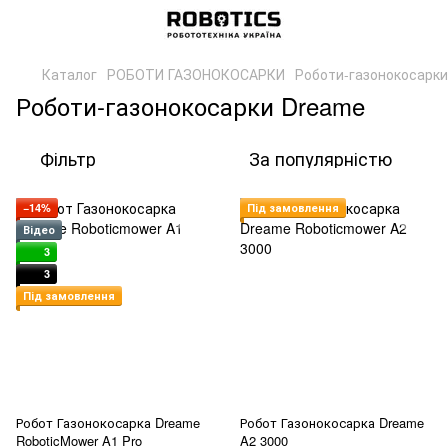
Каталог
РОБОТИ ГАЗОНОКОСАРКИ
Роботи-газонокосарк
Роботи-газонокосарки Dreame
Фільтр
За популярністю
−14%
Під замовлення
Відео
3
3
Під замовлення
Робот Газонокосарка Dreame
Робот Газонокосарка Dreame
RoboticMower A1 Pro
A2 3000