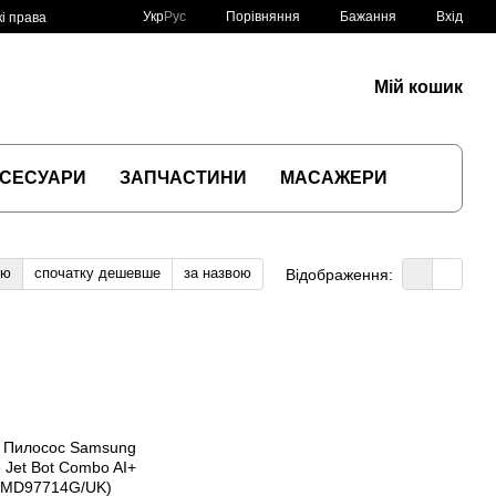
Порівняння
Укр
Рус
Бажання
Вхід
і права
Мій кошик
СЕСУАРИ
ЗАПЧАСТИНИ
МАСАЖЕРИ
тю
спочатку дешевше
за назвою
Відображення: