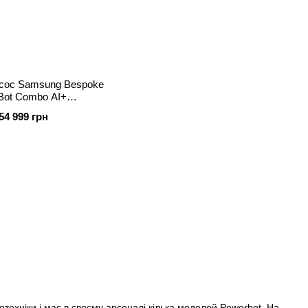
сос Samsung Bespoke
 Bot Combo AI+
MD97714G/UK)
54 999 грн
ехніки і має в своєму арсеналі кілька моделей Powerbot. На