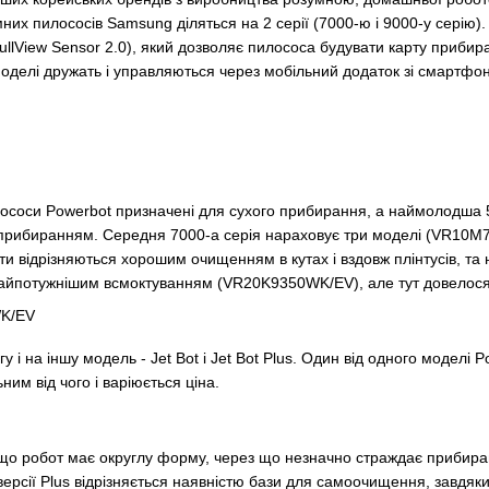
мних пилососів Samsung діляться на 2 серії (7000-ю і 9000-у серію).
ullView Sensor 2.0), який дозволяє пилососа будувати карту приби
моделі дружать і управляються через мобільний додаток зі смартфо
лососи Powerbot призначені для сухого прибирання, а наймолодша
 прибиранням. Середня 7000-а серія нараховує три моделі (VR1
 відрізняються хорошим очищенням в кутах і вздовж плінтусів, та
найпотужнішим всмоктуванням (VR20K9350WK/EV), але тут довелося
у і на іншу модель - Jet Bot і Jet Bot Plus. Один від одного моделі 
им від чого і варіюється ціна.
 що робот має округлу форму, через що незначно страждає прибиранн
 версії Plus відрізняється наявністю бази для самоочищення, завдяк