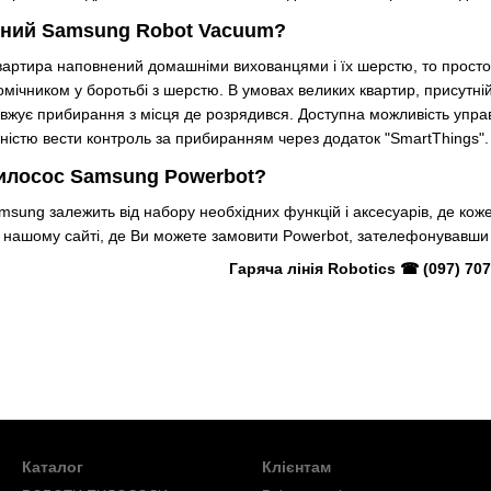
ений Samsung Robot Vacuum?
артира наповнений домашніми вихованцями і їх шерстю, то просто 
омічником у боротьбі з шерстю. В умовах великих квартир, присутн
довжує прибирання з місця де розрядився. Доступна можливість упр
ністю вести контроль за прибиранням через додаток "SmartThings".
пилосос Samsung Powerbot?
sung залежить від набору необхідних функцій і аксесуарів, де коже
нашому сайті, де Ви можете замовити Powerbot, зателефонувавши 
Гаряча лінія Robotics ☎ (097) 707
Каталог
Клієнтам