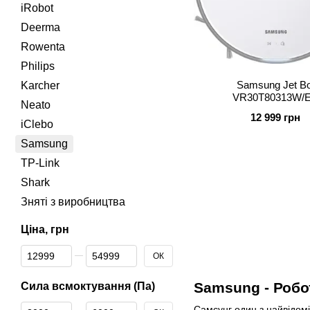
iRobot
Deerma
Rowenta
Philips
Samsung Jet Bo
Karcher
VR30T80313W/
Neato
12 999 грн
iClebo
Samsung
TP-Link
Shark
Зняті з виробництва
Ціна, грн
Від Ціна, грн
До Ціна, грн
ОК
Samsung - Робо
Сила всмоктування (Па)
Від Сила всмоктування (Па)
До Сила всмоктування (Па)
Самсунг один з найвідомі