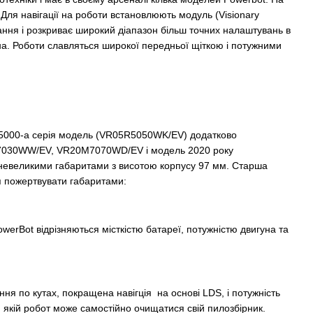
 Для навігації на роботи встановлюють модуль (Visionary
рання і розкриває широкий діапазон більш точних налаштувань в
на. Роботи славляться широкої передньої щіткою і потужними
 5000-а серія модель (VR05R5050WK/EV) додатково
0M7030WW/EV, VR20M7070WD/EV і модель 2020 року
 невеликими габаритами з висотою корпусу 97 мм. Старша
 пожертвувати габаритами:
PowerBot відрізняються місткістю батареї, потужністю двигуна та
я по кутах, покращена навігція на основі LDS, і потужність
и якій робот може самостійно очищатися свій пилозбірник.