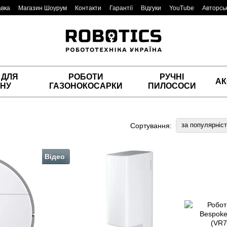
авка
Магазин Шоурум
Контакти
Гарантії
Відгуки
YouTube
Авторськ
 ДЛЯ
РОБОТИ
РУЧНІ
АК
НУ
ГАЗОНОКОСАРКИ
ПИЛОСОСИ
за популярніс
Сортування:
Відео