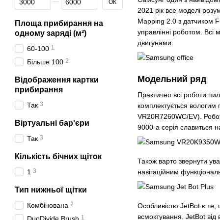
ОК
2021 рік все моделі розу
Mapping 2.0 з датчиком F
Площа прибирання на
управлінні роботом. Всі 
одному заряді (м²)
двигунами.
1
60-100
2
Більше 100
Модельний ряд
Відображення картки
прибирання
Практично всі роботи пи
3
Так
комплектується вологим
VR20R7260WC/EV). Роботи
Віртуальні бар'єри
9000-а серія славиться 
3
Так
Кількість бічних щіток
Також варто звернути уваг
3
навігаційним функціональн
1
Тип нижньої щітки
2
Комбінована
Особливістю JetBot є те,
всмоктування. JetBot від
1
DuoDivide Brush