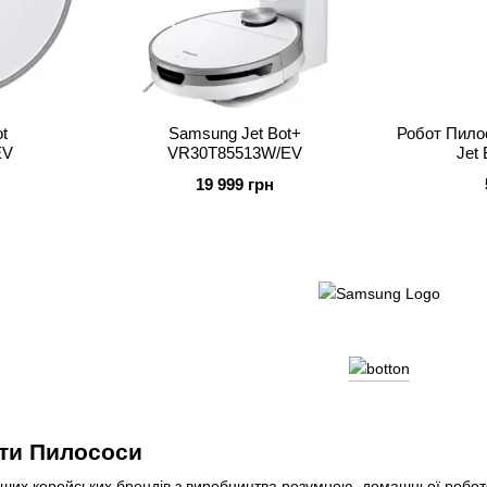
t
Samsung Jet Bot+
Робот Пило
EV
VR30T85513W/EV
Jet
(VR7
19 999 грн
ти Пилососи
ших корейських брендів з виробництва розумною, домашньої роботот