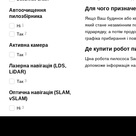
Для чого признач
Автоочищення
пилозбірника
Якщо Ваш будинок або кв
який стане незамінним п
1
Ні
підзарядку, а потім про
2
Так
графіка прибирання і пов
Активна камера
Де купити робот 
3
Так
Ціна робота пилососа Sam
допоможе інформація на 
Лазерна навігація (LDS,
LiDAR)
3
Так
Оптична навігація (SLAM,
vSLAM)
3
Ні