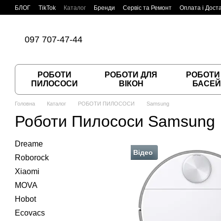
Перейти до основного контенту
БЛОГ
TikTok
Каталог
Бренди
Сервіс та Ремонт
Оплата і Дост
Угода користувача
Договір публічної оферти
097 707-47-44
РОБОТИ
РОБОТИ ДЛЯ
РОБОТИ
ПИЛОСОСИ
ВІКОН
БАСЕЙ
Головна
Каталог
РОБОТИ ПИЛОСОСИ
Samsung
Роботи Пилососи Samsung
Dreame
Відео
Roborock
Xiaomi
MOVA
Hobot
Ecovacs