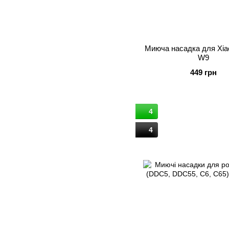
Миюча насадка для Xi
W9
449 грн
4
4