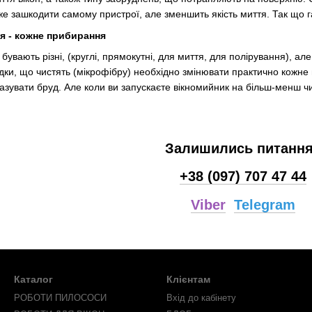
е зашкодити самому пристрої, але зменшить якість миття. Так що г
я - кожне прибирання
бувають різні, (круглі, прямокутні, для миття, для полірування), ал
дки, що чистять (мікрофібру) необхідно змінювати практично кожне 
азувати бруд. Але коли ви запускаєте вікномийник на більш-менш чи
Залишились питанн
+38 (097) 707 47 44
Viber
Telegram
Каталог
Клієнтам
РОБОТИ ПИЛОСОСИ
Вхід до кабінету