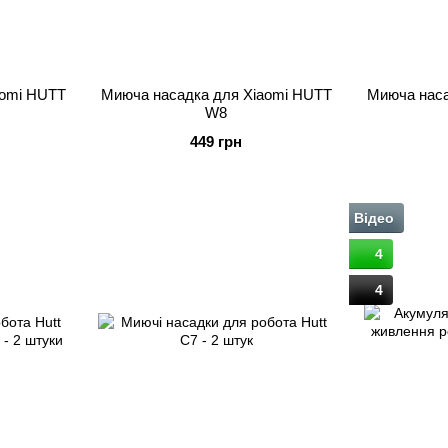
aomi HUTT
Миюча насадка для Xiaomi HUTT
Миюча наса
W8
449 грн
Відео
4
4