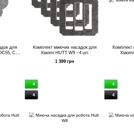
адок для
Комплект миючих насадок для
Комплект 
DC55, С6,
Xiaomi HUTT W9 - 4 шт.
Xiaomi
1 399 грн
4
4
4
4