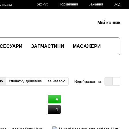
Порівняння
Укр
Рус
Бажання
Вхід
і права
Мій кошик
СЕСУАРИ
ЗАПЧАСТИНИ
МАСАЖЕРИ
тю
спочатку дешевше
за назвою
Відображення:
4
4