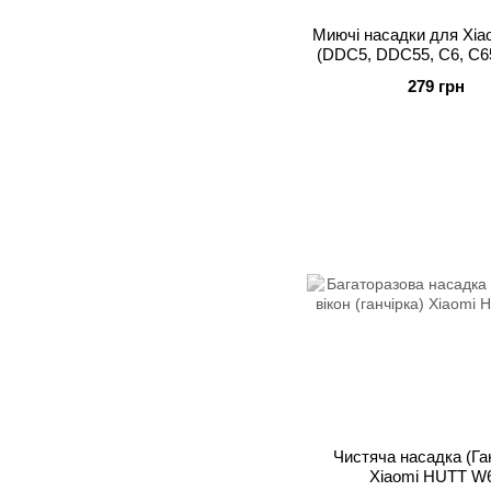
Миючі насадки для Xi
(DDC5, DDC55, С6, С65
279 грн
Чистяча насадка (Га
Xiaomi HUTT W