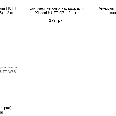
aomi HUTT
Комплект миючих насадок для
Акумулят
) – 2 шт.
Xiaomi HUTT C7 – 2 шт.
жив
279 грн
нчірка)
66