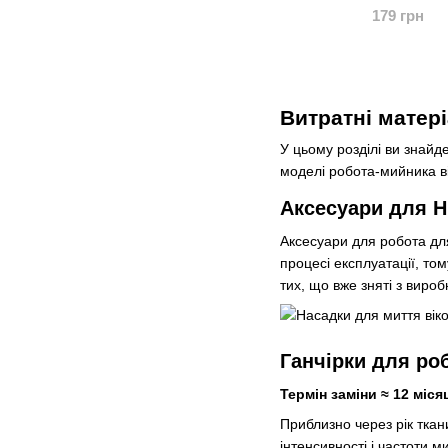
179 грн
Витратні матері
У цьому розділі ви знайд
моделі робота-мийника в
Аксесуари для H
Аксесуари для робота для
процесі експлуатації, то
тих, що вже зняті з вироб
Ганчірки для роб
Термін заміни ≈ 12 міся
Приблизно через рік ткан
інтенсивності і частоти 