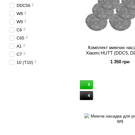
2
DDC56
3
W8
3
W9
3
C6
3
C65
3
A1
Комплект миючих нас
Xiaomi HUTT (DDC5, D
3
C7
С65) – 10 шт.
1 350 грн
2
10 (T10)
4
4