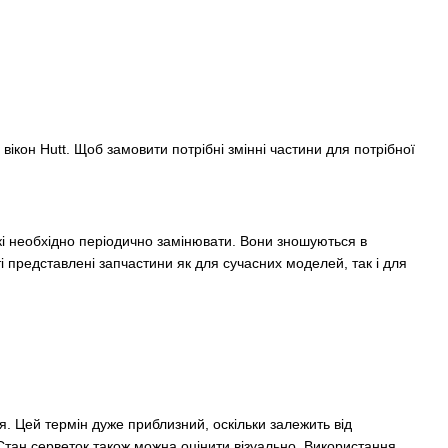
вікон Hutt. Щоб замовити потрібні змінні частини для потрібної
які необхідно періодично замінювати. Вони зношуються в
і представлені запчастини як для сучасних моделей, так і для
. Цей термін дуже приблизний, оскільки залежить від
 Стан серветок також можна оцінити візуально. Використання