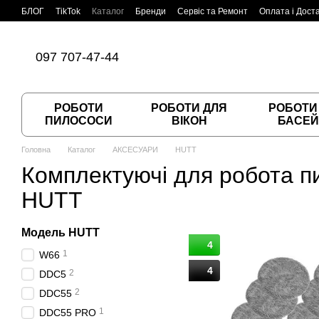
Перейти до основного контенту
БЛОГ
TikTok
Каталог
Бренди
Сервіс та Ремонт
Оплата і Дост
Угода користувача
Договір публічної оферти
097 707-47-44
РОБОТИ
РОБОТИ ДЛЯ
РОБОТИ
ПИЛОСОСИ
ВІКОН
БАСЕЙ
Головна
Каталог
АКСЕСУАРИ
HUTT
Комплектуючі для робота п
HUTT
Модель HUTT
4
1
W66
4
2
DDC5
2
DDC55
1
DDC55 PRO