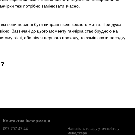
анчірки теж потрібно замінювати вчасно.
е всі вони повинні бути випрані після кожного миття. При дуже
вікно. Зазвичай до цього моменту ганчірка стає брудною на
стому вікні, або після першого проходу, то замінювати насадку
я?
Контактна інформація
097 707-47-44
Наявність товару уточнюйте у
менеджера