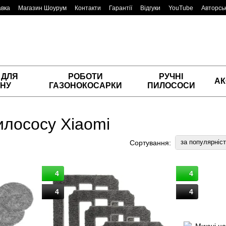
авка
Магазин Шоурум
Контакти
Гарантії
Відгуки
YouTube
Авторськ
 ДЛЯ
РОБОТИ
РУЧНІ
АК
НУ
ГАЗОНОКОСАРКИ
ПИЛОСОСИ
илососу Xiaomi
за популярніс
Сортування:
4
4
4
4