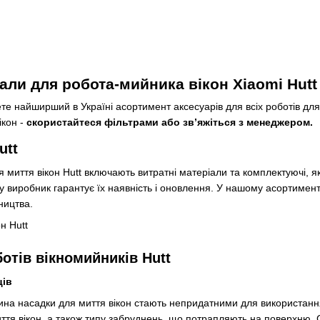
али для робота-мийника вікон Xiaomi Hutt
ете найширший в Україні асортимент аксесуарів для всіх роботів для 
ікон -
скористайтеся фільтрами або зв’яжіться з менеджером.
utt
 миття вікон Hutt включають витратні матеріали та комплектуючі, 
му виробник гарантує їх наявність і оновлення. У нашому асортимент
ництва.
отів вікномийників Hutt
ців
ина насадки для миття вікон стають непридатними для використання
миття вікон, а також типу забруднень, що потрапляють на поверхню.