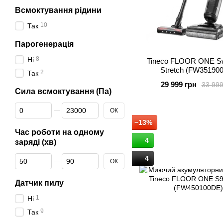
Всмоктування рідини
10
Так
Парогенерація
8
Ні
Tineco FLOOR ONE Sw
Stretch (FW35190
2
Так
29 999 грн
33 999
Сила всмоктування (Па)
Від Сила всмоктування (Па)
До Сила всмоктування (Па)
ОК
−13%
Час роботи на одному
4
заряді (хв)
Від Час роботи на одному заряді (хв)
До Час роботи на одному заряді (хв)
4
ОК
Датчик пилу
1
Ні
9
Так