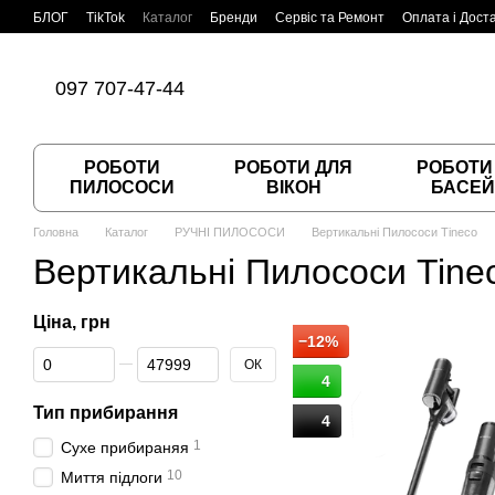
Перейти до основного контенту
БЛОГ
TikTok
Каталог
Бренди
Сервіс та Ремонт
Оплата і Дост
Угода користувача
Договір публічної оферти
097 707-47-44
РОБОТИ
РОБОТИ ДЛЯ
РОБОТИ
ПИЛОСОСИ
ВІКОН
БАСЕЙ
Головна
Каталог
РУЧНІ ПИЛОСОСИ
Вертикальні Пилососи Tineco
Вертикальні Пилососи Tine
Ціна, грн
−12%
Від Ціна, грн
До Ціна, грн
ОК
4
Тип прибирання
4
1
Сухе прибираняя
10
Миття підлоги