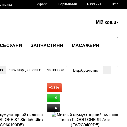
Порівняння
Укр
Рус
Бажання
Вхід
і права
Мій кошик
СЕСУАРИ
ЗАПЧАСТИНИ
МАСАЖЕРИ
тю
спочатку дешевше
за назвою
Відображення:
−13%
4
4