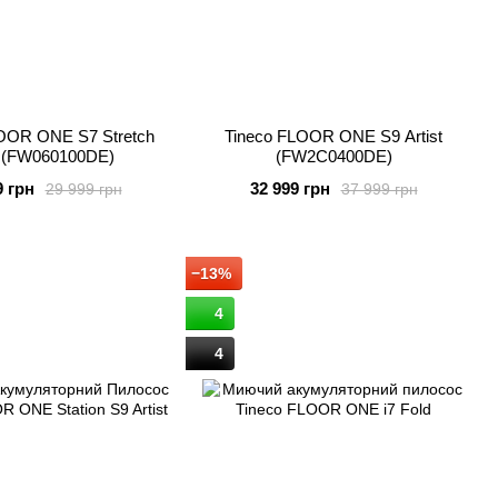
OOR ONE S7 Stretch
Tineco FLOOR ONE S9 Artist
a (FW060100DE)
(FW2C0400DE)
9 грн
32 999 грн
29 999 грн
37 999 грн
−13%
4
4