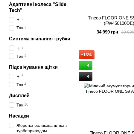
Адаптивні колеса "Slide
Tech"
Tineco FLOOR ONE S9
9
Ні
(FW450100DE
1
Так
34 999 грн
39 999
Система згинання трубки
9
Ні
−13%
1
Так
4
Підсвічування щітки
6
4
Ні
4
Так
Дисплей
10
Так
Насадки
Жорстка роликова щітка з
1
турбоприводом
Tineco FLOOR ONE S9