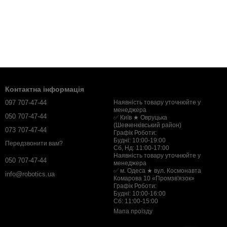
Контактна інформація
097 707-47-44
Наявність товару уточнюйте у
менеджера
050 707-47-44
✅ Київ ★ Овруцька
(Шевченківський район)
073 707-47-44
Графік Роботи:
Будні: 10:00-19:00
Передзвонити вам?
Сб, Нд: 11:00-17:00
Наявність товару уточнюйте у
050 707-47-44
менеджера
✅ м. Одеса ★ вул. Космонавта
info@robotics.ua
Комарова 10 «Промзв'язок»
Графік Роботи:
Будні: 10:00-16:00
Сб: 11:00-15:00
Мапа проїзду