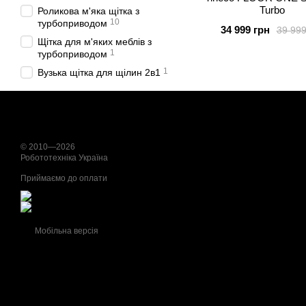
Turbo
Роликова м'яка щітка з
10
турбоприводом
34 999 грн
39 999
Щітка для м'яких меблів з
1
турбоприводом
1
Вузька щітка для щілин 2в1
© 2010—2026
Робототехніка Україна
Приймаємо до оплати
Мобільна версія