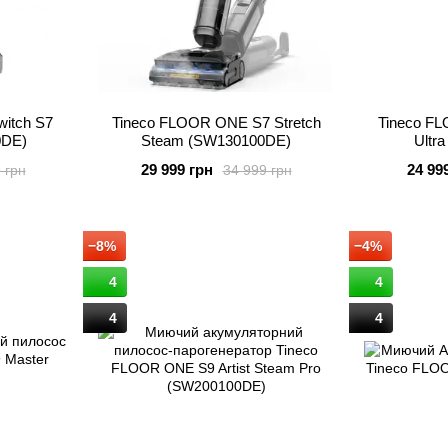
itch S7
Tineco FLOOR ONE S7 Stretch
Tineco FL
0DE)
Steam (SW130100DE)
Ultr
29 999 грн
24 99
 грн
34 999 грн
−8%
−4%
4
4
4
4