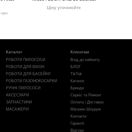
Ціну уточнюйте
 грн
Каталог
Клієнтам
РОБОТИ ПИЛОСОСИ
Вхід до кабінету
РОБОТИ ДЛЯ ВІКОН
БЛОГ
РОБОТИ ДЛЯ БАСЕЙНУ
TikTok
РОБОТИ ГАЗОНОКОСАРКИ
Каталог
РУЧНІ ПИЛОСОСИ
Бренди
АКСЕСУАРИ
Сервіс та Ремонт
ЗАПЧАСТИНИ
Оплата і Доставка
МАСАЖЕРИ
Магазин Шоурум
Контакти
Гарантії
Відгуки