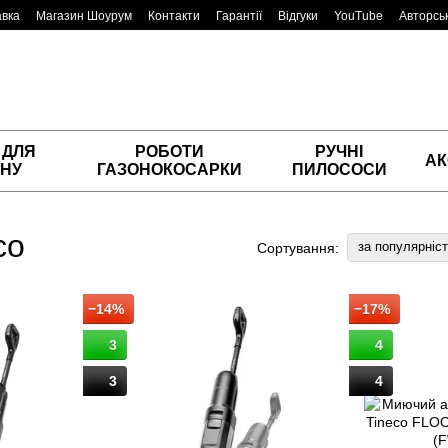
авка
Магазин Шоурум
Контакти
Гарантії
Відгуки
YouTube
Авторськ
 ДЛЯ
РОБОТИ
РУЧНІ
АК
НУ
ГАЗОНОКОСАРКИ
ПИЛОСОСИ
co
за популярніс
Сортування:
−14%
−17%
3
4
3
4