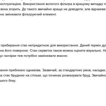
сплуатацією. Використання вологого фільтра в кращому випадку пр
вона згорить. До такого звичайно краще не доводити, але відчаюват
сно змінювати фільтруючий елемент.
 прибирання стає непридатною для використання. Даний термін дуже
а його поверхню. Стан серветок також можна оцінити візуально. На
о ганчірки теж потрібно замінювати вчасно.
вання приблизно однакова. Зазвичай, за стандартних умов, насадки,
а стає брудною на стільки, що починає розмазувати бруд. Звичайно
ашого боку.