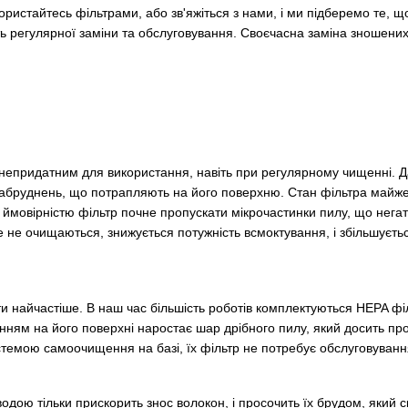
ористайтесь фільтрами, або зв'яжіться з нами, і ми підберемо те, щ
ь регулярної заміни та обслуговування. Своєчасна заміна зношених
непридатним для використання, навіть при регулярному чищенні. Д
і забруднень, що потрапляють на його поверхню. Стан фільтра майж
 ймовірністю фільтр почне пропускати мікрочастинки пилу, що негат
 не очищаються, знижується потужність всмоктування, і збільшуєтьс
найчастіше. В наш час більшість роботів комплектуються HEPA філь
ням на його поверхні наростає шар дрібного пилу, який досить про
стемою самоочищення на базі, їх фільтр не потребує обслуговуванн
водою тільки прискорить знос волокон, і просочить їх брудом, який