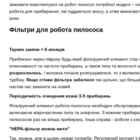
замовити комплектуючі на робот пилосос потрібної моделі – ск
робота для прибирання, які піддаються зносу, а отже вимагают
роки.
Фільтри для робота пилососа
Термін заміни ≈ 6 місяців
Приблизно через півроку будь-який фільтруючий елемент стає 
інтенсивності та частоти прибирань, а також типу та вологост
розрихлилась
, і волокна почали розпушуватися, то з великою
турбіну.
Якщо стінки фільтра забилися
так щільно, що більше
настав час замінити на новий.
Періодичність очищення кожні 3-5 прибирань
Фільтруючий елемент робота пилососа необхідно обслуговувати 
включаючи мікрочастинки пилу та алергени. З кожним прибиран
пилососом раз на кілька прибирань. Інша справа - роботи з си
"HEPA-фільтр можна мити"
Так, можна, але в цьому немає потреби. Регулярний контакт з 