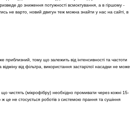
изведе до зниження потужності всмоктування, а в гіршому -
ись не варто, новий двигун теж можна знайти у нас на сайті, в
 приблизний, тому що залежить від інтенсивності та частоти
 відміну від фільтра, використання застарілої насадки не може
 що чистять (мікрофібру) необхідно промивати через кожні 15-
 ж це не стосується роботів з системою прання та сушіння