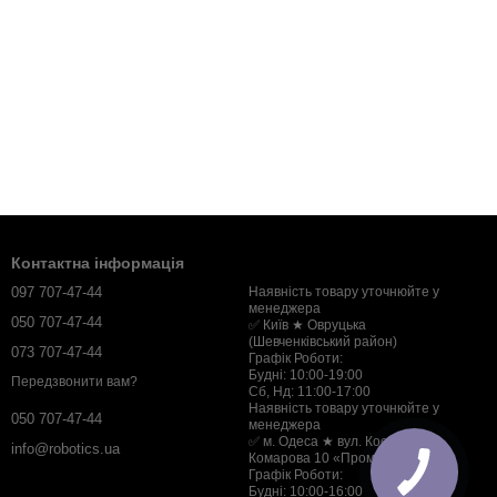
Контактна інформація
097 707-47-44
Наявність товару уточнюйте у
менеджера
050 707-47-44
✅ Київ ★ Овруцька
(Шевченківський район)
073 707-47-44
Графік Роботи:
Будні: 10:00-19:00
Передзвонити вам?
Сб, Нд: 11:00-17:00
Наявність товару уточнюйте у
050 707-47-44
менеджера
✅ м. Одеса ★ вул. Космонавта
info@robotics.ua
Комарова 10 «Промзв'язок»
Графік Роботи:
Будні: 10:00-16:00