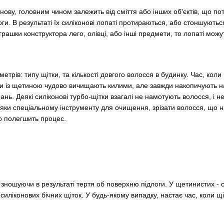
нову, головним чином залежить від сміття або інших об'єктів, що по
и. В результаті їх силіконові лопаті протираються, або стоншуютьс
ашки конструктора лего, олівці, або інші предмети, то лопаті можу
трів: типу щітки, та кількості довгого волосся в будинку. Час, кол
ки із щетиною чудово вичищають килими, але завжди накопичують на со
ань. Деякі силіконові турбо-щітки взагалі не намотують волосся, і 
дяки спеціальному інструменту для очищення, зрізати волосся, що н
во полегшить процес.
 зношуючи в результаті тертя об поверхню підлоги. У щетинистих - 
ліконових бічних щіток. У будь-якому випадку, настає час, коли щіт