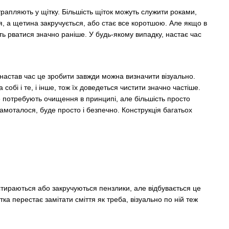
трапляють у щітку. Більшість щіток можуть служити роками,
я, а щетина закручується, або стає все коротшою. Але якщо в
ть рватися значно раніше. У будь-якому випадку, настає час
и настав час це зробити завжди можна визначити візуально.
бі і те, і інше, тож їх доведеться чистити значно частіше.
не потребують очищення в принципі, але більшість просто
амоталося, буде просто і безпечно. Конструкція багатьох
стираються або закручуються пензлики, але відбувається це
ка перестає замітати сміття як треба, візуально по ній теж