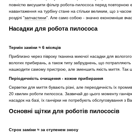
повністю висушити фільтр робота-пилососа перед повторною ек
навантаження на турбіну стане на стільки великим, що з часом 
розділі "
запчастини
". Але само собою - значно економніше вча
Насадки для робота пилососа
Термін заміни ≈ 6 місяців
Приблизно через півроку тканина миючої насадки для вологого
вологих прибирань, а також типу забруднень, що потрапляють н
нашкодити самому пристрою, але зменшить якість миття. Так щ
Періодичність очищення - кожне прибирання
Серветки для миття бувають різні, але переодичність їх проми
20 хвилин роботи пилососа. Зазвичай до цього моменту ганчірк
насадок на базі, їх ганчірки не потребують обслуговування з В
Основні щітки для роботів пилососів
Строк заміни ≈ за ступенем зносу