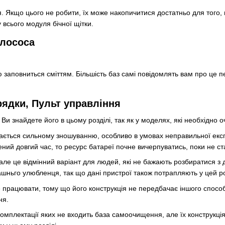
ся. Якщо цього не робити, їх може накопичитися достатньо для того,
 всього модуля бічної щітки.
илососа
тю заповниться сміттям. Більшість баз самі повідомлять вам про це 
рядки, Пульт управління
 Ви знайдете його в цьому розділі, так як у моделях, які необхідно о
дається сильному зношуванню, особливо в умовах неправильної екс
 довгий час, то ресурс батареї почне вичерпуватись, поки не стан
ле це відмінний варіант для людей, які не бажають розбиратися з д
шньго улюбленця, так що дані пристрої також потрапляють у цей ро
же працювати, тому що його конструкція не передбачає іншого спос
ня.
комплектації яких не входить база самоочищення, але їх конструкція