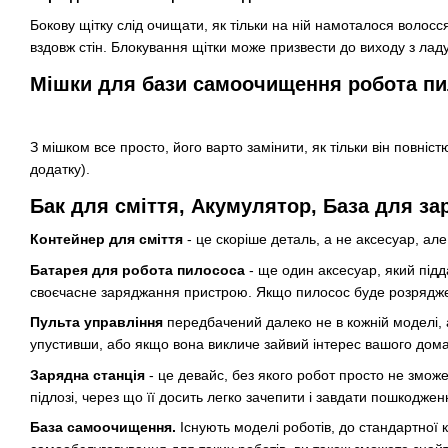
Бокову щітку слід очищати, як тільки на ній намоталося волос
вздовж стін. Блокування щітки може призвести до виходу з ладу
Мішки для бази самоочищення робота п
З мішком все просто, його варто замінити, як тільки він повніс
додатку).
Бак для сміття, Акумулятор, База для за
Контейнер для сміття
- це скоріше деталь, а не аксесуар, але
Батарея для робота пилососа
- ще один аксесуар, який під
своєчасне заряджання пристрою. Якщо пилосос буде розряджений
Пульта управління
передбачений далеко не в кожній моделі, а
упустивши, або якщо вона викличе зайвий інтерес вашого дома
Зарядна станція
- це девайс, без якого робот просто не змо
підлозі, через що її досить легко зачепити і завдати пошкоджен
База самоочищення.
Існують моделі роботів, до стандартної 