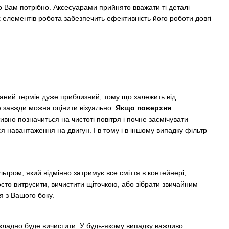
о Вам потрібно. Аксесуарами прийнято вважати ті деталі
 елементів робота забезпечить ефективність його роботи довгі
аний термін дуже приблизний, тому що залежить від
е завжди можна оцінити візуально.
Якщо поверхня
ивно позначиться на чистоті повітря і почне засмічувати
я навантаження на двигун. І в тому і в іншому випадку фільтр
тром, який відмінно затримує все сміття в контейнері,
сто витрусити, вичистити щіточкою, або зібрати звичайним
я з Вашого боку.
 складно буде вичистити. У будь-якому випадку важливо