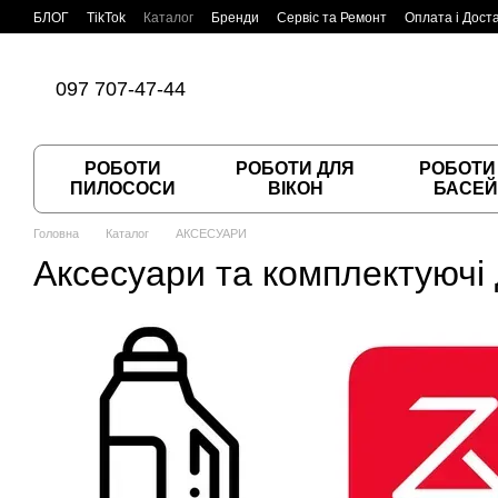
Перейти до основного контенту
БЛОГ
TikTok
Каталог
Бренди
Сервіс та Ремонт
Оплата і Дост
Угода користувача
Договір публічної оферти
097 707-47-44
РОБОТИ
РОБОТИ ДЛЯ
РОБОТИ
ПИЛОСОСИ
ВІКОН
БАСЕЙ
Головна
Каталог
АКСЕСУАРИ
Аксесуари та комплектуючі 