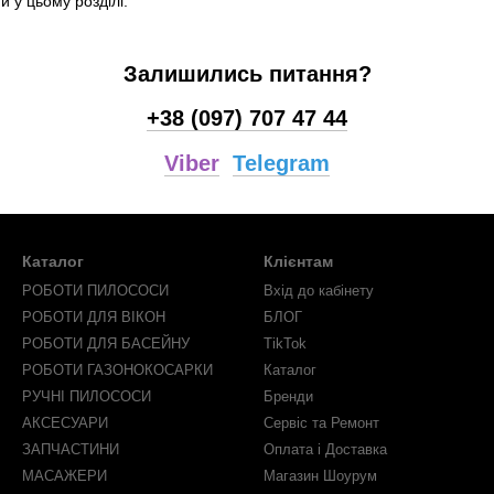
 у цьому розділі.
Залишились питання?
+38 (097) 707 47 44
Viber
Telegram
Каталог
Клієнтам
РОБОТИ ПИЛОСОСИ
Вхід до кабінету
РОБОТИ ДЛЯ ВІКОН
БЛОГ
РОБОТИ ДЛЯ БАСЕЙНУ
TikTok
РОБОТИ ГАЗОНОКОСАРКИ
Каталог
РУЧНІ ПИЛОСОСИ
Бренди
АКСЕСУАРИ
Сервіс та Ремонт
ЗАПЧАСТИНИ
Оплата і Доставка
МАСАЖЕРИ
Магазин Шоурум