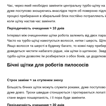
Час, через який необхідно замінити центральну турбо-щітку на 
дуже поступово зношуючись внаслідок тертя об поверхню підлог
процесі прибирання в збиральний блок постійно потрапляють ігр
коли щітку настав час замінити.
Періодичність очищення ≈ 10 днів
Інтервал між очищеннями щітки робота залежить від двох параме
Часто на турбо-щітці намотується волосся, нитки і шерсть. Щіт
Якщо волосся та шерсті в будинку багато, то кожні пару прибир
доведеться чистити набагато рідше, ніж щітки із щетиною. Зав
турбо-щіток дозволяє їм розбиратися з обох боків, це додатко
Бічні щітки для роботів пилососів
Строк заміни ≈ за ступенем зносу
Більшість бічних щіток можуть служити роками, дуже поступово
дуже довго. Трохи швидше стоншуються і протираються лопаті си
стане видно пошарпаність, і її пора буде замінити.
Періодичність очищення ≈ 30 днів