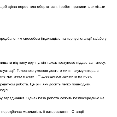
 щоб щітка перестала обертатися, і робот припинить вимітати
передбаченим способом (індикацією на корпусі станції та/або у
чищати від пилу вручну, він також поступово піддається зносу.
плуатації. Головною умовою довгого життя акумулятора є
е критично малим, і її доведеться замінити на нову.
одатком робота. Це річ, яку досить легко пошкодити,
зділ.
обу заряджання. Однак база робота лежить безпосередньо на
 передбачає можливість її використання. Станції