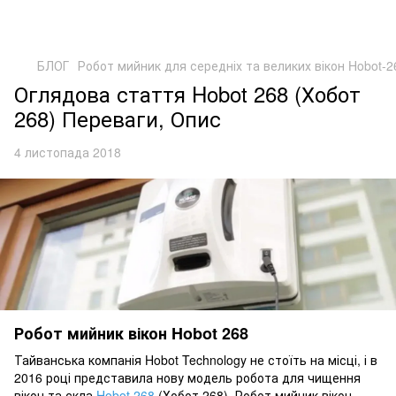
БЛОГ
Робот мийник для середніх та великих вікон Hobot-
Оглядова стаття Hobot 268 (Хобот
268) Переваги, Опис
4 листопада 2018
Робот мийник вікон Hobot 268
Тайванська компанія Hobot Technology не стоїть на місці, і в
2016 році представила нову модель робота для чищення
вікон та скла
Hobot 268
(Хобот 268). Робот мийник вікон