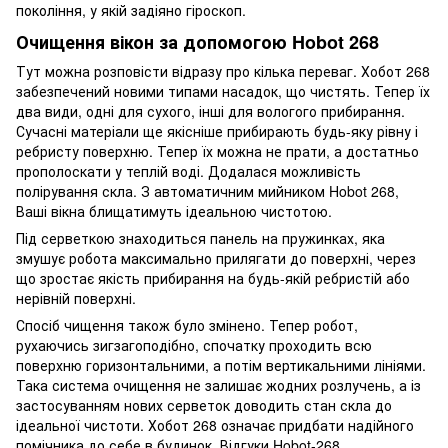
покоління, у якій задіяно гіроскоп.
Очищення вікон за допомогою Hobot 268
Тут можна розповісти відразу про кілька переваг. Хобот 268
забезпечений новими типами насадок, що чистять. Тепер їх
два види, одні для сухого, інші для вологого прибирання.
Сучасні матеріали ще якісніше прибирають будь-яку рівну і
ребристу поверхню. Тепер їх можна не прати, а достатньо
прополоскати у теплій воді. Додалася можливість
полірування скла. З автоматичним мийником Hobot 268,
Ваші вікна блищатимуть ідеальною чистотою.
Під серветкою знаходиться панель на пружинках, яка
змушує робота максимально прилягати до поверхні, через
що зростає якість прибирання на будь-якій ребристій або
нерівній поверхні.
Спосіб чищення також було змінено. Тепер робот,
рухаючись зигзагоподібно, спочатку проходить всю
поверхню горизонтальними, а потім вертикальними лініями.
Така система очищення не залишає жодних розлучень, а із
застосуванням нових серветок доводить стан скла до
ідеальної чистоти. Хобот 268 означає придбати надійного
помічника до себе в будинок. Відгуки Hobot-268