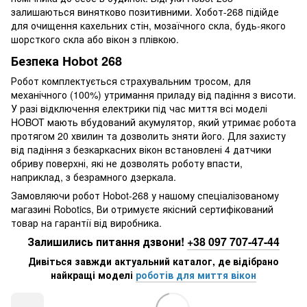
залишаються винятково позитивними. Хобот-268 підійде
для очищення кахельних стін, мозаїчного скла, будь-якого
шорсткого скла або вікон з плівкою.
Безпека Hobot 268
Робот комплектується страхувальним тросом, для
механічного (100%) утримання приладу від падіння з висоти.
У разі відключення електрики під час миття всі моделі
HOBOT мають вбудований акумулятор, який утримає робота
протягом 20 хвилин та дозволить зняти його. Для захисту
від падіння з безкаркасних вікон встановлені 4 датчики
обриву поверхні, які не дозволять роботу впасти,
наприклад, з безрамного дзеркала.
Замовляючи робот Hobot-268 у нашому спеціалізованому
магазині Robotics, Ви отримуєте якісний сертифікований
товар на гарантії від виробника.
Залишились питання дзвони!
+38 097 707-47-44
Дивіться завжди актуальний каталог, де відібрано
найкращі моделі
роботів для миття вікон