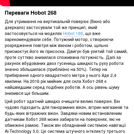
Переваги Hobot 268
Для утримання на вертикальній поверхні (Вікно або
дзеркало) застосували той же принцип, який
застосовується на моделях
Hobot 188
, що вже
зарекомендували себе. Потужний мотор, створюючи
розрядження повітря між вікном і роботом, щільно
присмоктує його як присоска. Двигун був узятий той самий,
проте суттєво знизилася споживана потужність. Далі за
рахунок вбудованих двох гусениць швидкість руху робота
значно збільшилася (приблизно на 50%). Тепер на
прибирання одного квадратного метра у нього йде 2,4
хвилини. На 2016 рік мийник для скла Хобот-268 є
найшвидшим серед подібних роботів. А ось рівень шуму
знизився ще більшим.
Цей робот здатний швидко очищати великі поверхні. Він
чудово підходить для панорамних вікон, вітрин магазинів та
будь-яких вітражних вікон. Завдяки новим встановленим
датчикам Хобот 268 може забирати на поверхнях, які не
обмежені рамою. Також він обладнаний системою навігації
Ai-Technology 3.0. Це система штучного інтелекту третього