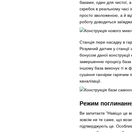
баками, один для чистої, 
скребок в реальному часі 
просто зволоженою, а й ві
роботу доводиться заїжджат
Станція пере насадку в га
Розумний датчик у станції
бонусом даної конструкції
завершенню процесу база 
іншому база виконує ті ж 
сушіння ганчірки гарячим 
каналізації.
Режим поглинанн
Ви запитаєте "Навіщо це в
зовсім не те саме, що вози
підтверджують це. Особливо