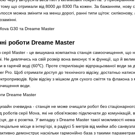
 тому що отримали від 8000 до 8300 Па кожен. За бажанням, нову с
олосся можна змінити на менш дорогі, ранні типи щіток: силіконову,
озамінні.
рні роботи Dreame Master
ів серії Master - це вишукана компактна станція самоочищення, що
зі. Не дивлячись на свій розмір вона виконує ті ж функції, що й вели
 в гарячій воді (60℃). Проте стерилізацію відпрацьованої води за 
 Pro. Щоб отримати доступ до технічного відсіку, достатньо натисну
ктроприводів. Крім відсіку з мішком для сухого сміття та флакона 
очищення води.
дизайн очевидна - станція не може очищати робот без стаціонарно
від роботів серії Mova, які не обов'язково підключати до комунікацій
сця, де є розетка. У випадку з Dreame Master такої можливості нема
ціальне місце в інтер'єрі, в радіусі 5 метрів від мийки або санвузл
активно демонструє наскільки гармонійно база з такими параметра