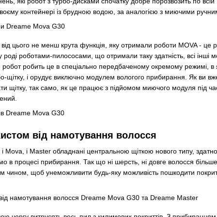
ень, які робот з турбо-дисками спочатку добре порозвозить по всій 
своєму контейнері із брудною водою, за аналогією з миючими ручн
ле від цього не менш крута функція, яку отримали роботи MOVA - це
 роді роботами-пилососами, що отримали таку здатність, всі інші м
 робот робить це в спеціально передбаченому окремому режимі, в я
о-щітку, і орудує виключно модулем вологого прибирання. Як ви вже 
ати щітку, так само, як це працює з підйомом миючого модуля під ч
ений.
ахистом від намотування волосся
 і Mova, і Master обладнані центральною щіткою нового типу, здатною
о в процесі прибирання. Так що ні шерсть, ні довге волосся більш
им чином, щоб унеможливити будь-яку можливість пошкодити покрит
свою чергу витрусять весь пил з килимових покриттів. З прибиранням 