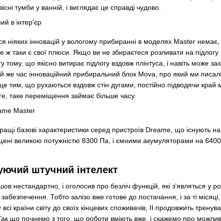
вісні тумби у ванній, і виглядає це справді чудово.
ся ніяких інновацій у вологому прибиранні в моделях Master немає,
 ж таки є свої плюси. Якщо ви не збираєтеся розливати на підлогу в
у тому, що якісно витирає підлогу вздовж плінтуса, і навіть може зах
ой же час інноваційний прибиральний блок Mova, про який ми писали 
е тим, що рухаються вздовж стін дугами, постійно підводячи край 
е, таке переміщення займає більше часу.
ращі базові характеристики серед пристроїв Dreame, що існують на 
щені великою потужністю 8300 Па, і ємними акумуляторами на 640
уючий штучний інтелект
ов нестандартно, і оголосив про безліч функцій, які з'являться у 
безпечення. Тобто залізо вже готове до постачання, і за ті місяці,
 всі країни світу до своїх кінцевих споживачів, ІІ продовжить тренува
Так що почнемо з того, що роботи вміють вже, і скажемо про можливо