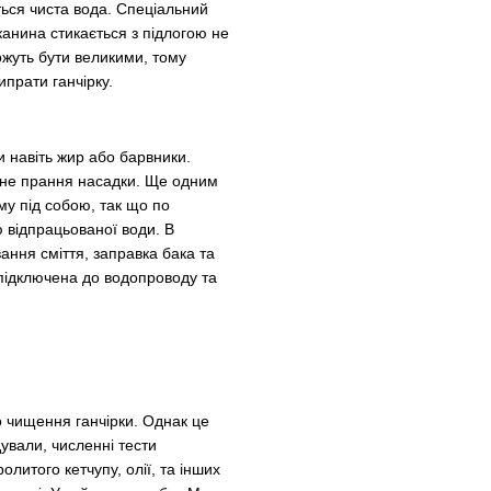
ться чиста вода. Спеціальний
канина стикається з підлогою не
ожуть бути великими, тому
ипрати ганчірку.
и навіть жир або барвники.
орне прання насадки. Ще одним
му під собою, так що по
 відпрацьованої води. В
ання сміття, заправка бака та
 підключена до водопроводу та
о чищення ганчірки. Однак це
дували, численні тести
литого кетчупу, олії, та інших