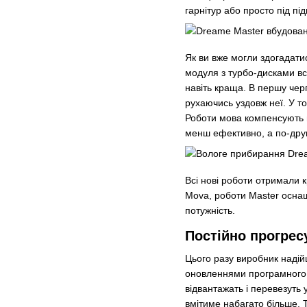
гарнітур або просто під під
Як ви вже могли здогадати
модуля з турбо-дисками все
навіть краща. В першу черг
рухаючись уздовж неї. У т
Роботи мова компенсують ц
менш ефективно, а по-друг
Всі нові роботи отримали к
Mova, роботи Master осна
потужність.
Постійно прогрес
Цього разу виробник надійш
оновленнями програмного за
відвантажать і перевезуть у
вмітиме набагато більше. 