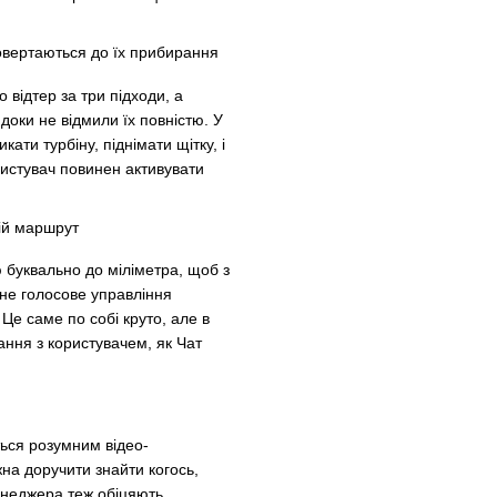
o відтер за три підходи, а
доки не відмили їх повністю. У
ти турбіну, піднімати щітку, і
истувач повинен активувати
ю буквально до міліметра, щоб з
ане голосове управління
Це саме по собі круто, але в
ання з користувачем, як Чат
ться розумним відео-
на доручити знайти когось,
менеджера теж обіцяють