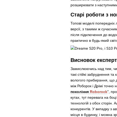
розширювати з наступним
Старі роботи з н
Топові моделі попередніх л
версії, з такими ж сучасни
після підключення до водоп
практично в будь-який світл
Висновок експерт
Замислюючись над тим, чи 
такі стійкі забруднення т
вологого прибирання, що д
між Роборок і Дрімі точно
покоління
Roborock
", пр
кутах, тут перевага на боц
технологій з обох сторін. 
конкурентів. У випадку з 
місця в будинку, і можна з