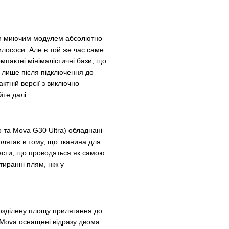
или миючим модулем абсолютно
илососи. Але в той же час саме
пактні мінімалістичні бази, що
и лише після підключення до
актній версії з виключно
те далі:
 та Mova G30 Ultra) обладнані
лягає в тому, що тканина для
тести, що проводяться як самою
тиранні плям, ніж у
розділену площу прилягання до
e Mova оснащені відразу двома