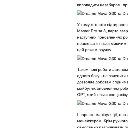
впровадити незабаром. пр
У тому ж тесті з відтирання
Master Pro за 8, варто зве
наступних поновленнях роб
працювати тільки миючим м
цей режим вручну.
Також нові роботи автономн
одного боку - не зачепити
дозволяє роботам сприймат
майбутніх оновленнях робо
GPT, який тільки спеціаліз
І нарешті маніпуляції, пов
менеджером. Крім ручного 
самостійно патрулювати при