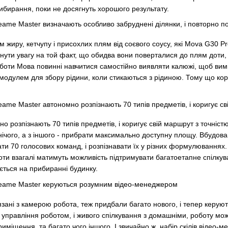
ибирання, поки не досягнуть хорошого результату.
м жиру, кетчупу і присохлих плям від соєвого соусу, які Mova G30 Pr
рнути увагу на той факт, що обидва вони поверталися до плям доти, 
оти Мова повинні навчитися самостійно виявляти калюжі, щоб вимика
одулем для збору рідини, коли стикаються з рідиною. Тому що кор
о розпізнають 70 типів предметів, і коригує свій маршрут з точніст
 нічого, а з іншого - прибрати максимально доступну площу. Вбудов
и 70 голосових команд, і розпізнавати їх у різних формулюваннях. 
ти взагалі матимуть можливість підтримувати багатоетапне спілкув
ується на прибиранні будинку.
'язані з камерою робота, теж придбали багато нового, і тепер керую
управління роботом, і живого спілкування з домашніми, роботу мож
міщення, та багато чого іншого. І звичайно ж, набір скілів відео-