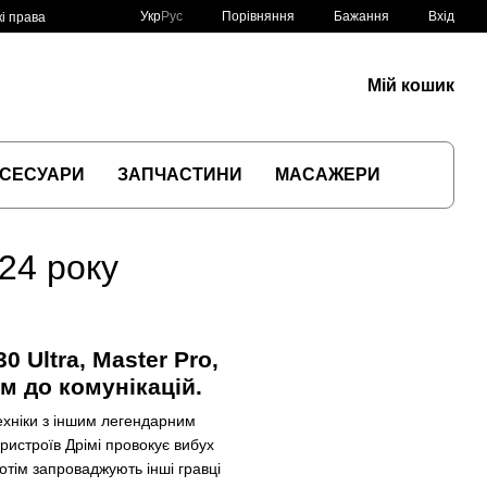
Порівняння
Укр
Рус
Бажання
Вхід
і права
Мій кошик
СЕСУАРИ
ЗАПЧАСТИНИ
МАСАЖЕРИ
24 року
 Ultra, Master Pro,
м до комунікацій.
ехніки з іншим легендарним
ристроїв Дрімі провокує вибух
потім запроваджують інші гравці