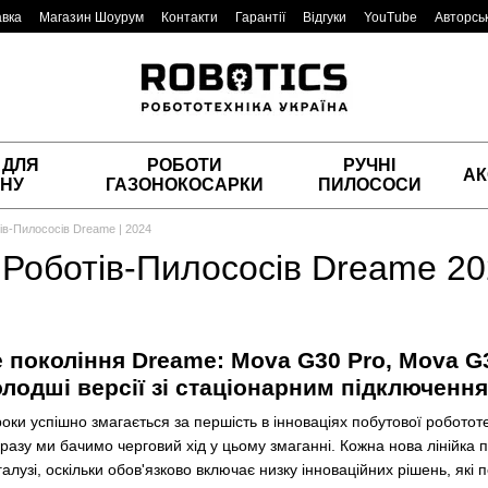
авка
Магазин Шоурум
Контакти
Гарантії
Відгуки
YouTube
Авторськ
 ДЛЯ
РОБОТИ
РУЧНІ
АК
НУ
ГАЗОНОКОСАРКИ
ПИЛОСОСИ
ів-Пилососів Dreame | 2024
 Роботів-Пилососів Dreame 20
 покоління Dreame: Mova G30 Pro, Mova G30
лодші версії зі стаціонарним підключення
оки успішно змагається за першість в інноваціях побутової роботот
разу ми бачимо черговий хід у цьому змаганні. Кожна нова лінійка п
галузі, оскільки обов'язково включає низку інноваційних рішень, які 