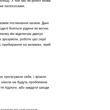
площі. У той час як робот Мова
ими пилососами.
 режим поглинання калюж. Дані
оделі бояться рідини як вогню.
кому він відключає двигун
зрозуміли, роботи цієї серії
ас прибирання на килимах, який
 прочісувати себе, і зрізати
е ніколи не будуть проблемою.
тя підлоги, або завдати шкоди
килимів всі нові моделі