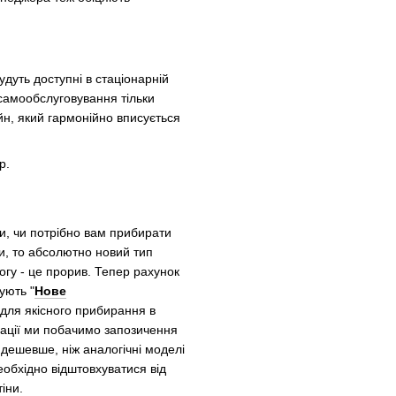
удуть доступні в стаціонарній
 самообслуговування тільки
йн, який гармонійно вписується
и, чи потрібно вам прибирати
ми, то абсолютно новий тип
огу - це прорив. Тепер рахунок
ують "
Нове
и для якісного прибирання в
ерації ми побачимо запозичення
 дешевше, ніж аналогічні моделі
еобхідно відштовхуватися від
іни.