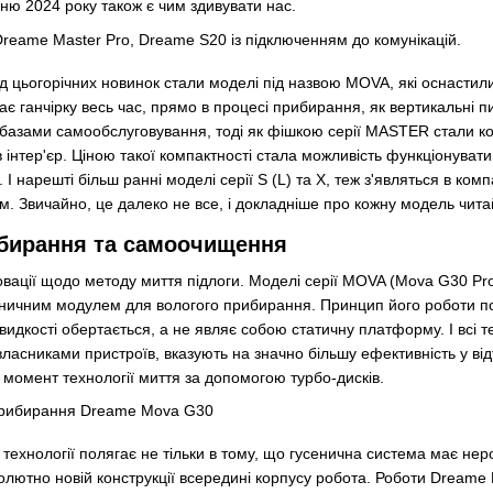
нню 2024 року також є чим здивувати нас.
д цьогорічних новинок стали моделі під назвою MOVA, які оснаст
ає ганчірку весь час, прямо в процесі прибирання, як вертикальні п
базами самообслуговування, тоді як фішкою серії MASTER стали ком
 інтер'єр. Ціною такої компактності стала можливість функціонуват
 І нарешті більш ранні моделі серії S (L) та X, теж з'являться в комп
. Звичайно, це далеко не все, і докладніше про кожну модель читай
ибирання та самоочищення
овації щодо методу миття підлоги. Моделі серії MOVA (Mova G30 Pro
еничним модулем для вологого прибирання. Принцип його роботи по
швидкості обертається, а не являє собою статичну платформу. І всі 
ласниками пристроїв, вказують на значно більшу ефективність у від
момент технології миття за допомогою турбо-дисків.
 технології полягає не тільки в тому, що гусенична система має не
бсолютно новій конструкції всередині корпусу робота. Роботи Dream