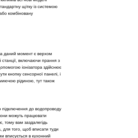
тандартну щітку із системою
 або комбіновану
 на даний момент є верхом
кі станції, включаючи прання з
допомогою іонізатора здійснює
ти кнопку сенсорної панелі, і
з миючою рідиною, тут також
го підключення до водопроводу
, вони можуть працювати
є, тому вам заздалегідь
а, для того, щоб вписати туди
ми вписується в кухонний