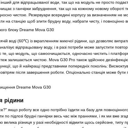
а інший для відпрацьованої води, так що на модуль не просто подає
зчищає з ганчірки забруднення, так що на кожному новому обороті т
дносно чистою. Резервуари всередині корпусу за визначенням не м
и на станцію щоб злити брудну воду, набрати чисту, і повноцінно в
рячій воді (60℃) із вкрапленням миючої рідини, що дозволяє випрат
 аналізує відпрацьовану воду, і в разі потреби може запустити повт
 є те, що модуль, що самоочищається, одночасно чистить і платфор
теж залишається чистою. Mova G30 Pro також здійснює дезінфекцію
функції, що й найкращі представники попередніх поколінь: Висмоктув
повітрям після завершення роботи. Опціонально станція може бути
я рідини
се?" якщо роботу все одно потрібно їздити на базу для повноцінног
ти по підлозі брудні ганчірки весь час між праннями, і як ми вже зга
 велика різниця у разі необхідності відмити щось серйозне, типу про