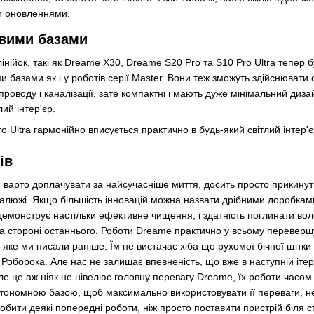
и оновленнями.
овими базами
інійок, такі як Dreame X30, Dreame S20 Pro та S10 Pro Ultra тепер б
ми базами як і у роботів серії Master. Вони теж зможуть здійснювати
роводу і каналізації, зате компактні і мають дуже мінімальний диза
ий інтер'єр.
ів
варто доплачувати за найсучасніше миття, досить просто прикинут
а калюжі. Якщо більшість інновацій можна назвати дрібними доробка
емонструє настільки ефективне чищення, і здатність поглинати вол
 на стороні останнього. Роботи Dreame практично у всьому переверш
о яке ми писали раніше. Їм не вистачає хіба що рухомої бічної щітк
і Роборока. Але нас не залишає впевненість, що вже в наступній іт
Але це аж ніяк не нівелює головну перевагу Dreame, їх роботи часом
автономною базою, щоб максимально використовувати її переваги, н
робити деякі попередні роботи, ніж просто поставити пристрій біля ст