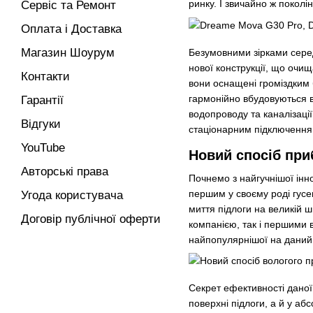
ринку. І звичайно ж поколі
Сервіс та Ремонт
Оплата і Доставка
Магазин Шоурум
Безумовними зірками сере
нової конструкції, що очищ
Контакти
вони оснащені громіздким 
гармонійно вбудовуються в
Гарантії
водопроводу та каналізації.
Відгуки
стаціонарним підключенням
YouTube
Новий спосіб пр
Авторські права
Почнемо з найгучнішої інн
першим у своєму роді гус
Угода користувача
миття підлоги на великій 
Договір публічної оферти
компанією, так і першими в
найпопулярнішої на даний 
Секрет ефективності даної
поверхні підлоги, а й у а