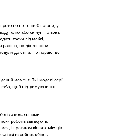
 проте це не те щоб погано, у
оду, олію або кетчуп, то вона
одити трохи під меблі,
раніше, не дістає стіни.
модуля до стіни. По-перше, це
даний момент. Як і моделі серії
0 mAh, щоб підтримувати цю
роботів з подальшими
 поки роботів запакують,
тися, і протягом кількох місяців
сті які виробник обіцяє