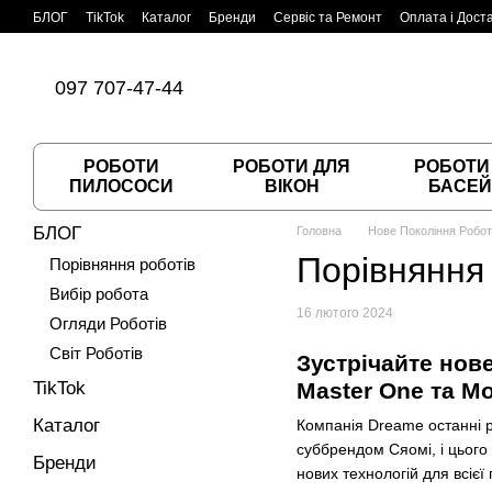
Перейти до основного контенту
БЛОГ
TikTok
Каталог
Бренди
Сервіс та Ремонт
Оплата і Дост
Угода користувача
Договір публічної оферти
097 707-47-44
РОБОТИ
РОБОТИ ДЛЯ
РОБОТИ
ПИЛОСОСИ
ВІКОН
БАСЕЙ
БЛОГ
Головна
Нове Покоління Робот
Порівняння
Порівняння роботів
Вибір робота
16 лютого 2024
Огляди Роботів
Світ Роботів
Зустрічайте нове
TikTok
Master One та Мо
Каталог
Компанія Dreame останні р
суббрендом Сяомі, і цього 
Бренди
нових технологій для всієї 