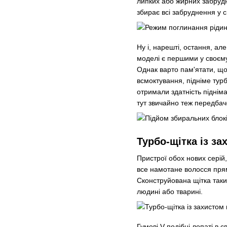
липких або жирних забрудн
збирає всі забруднення у 
Ну і, нарешті, остання, а
моделі є першими у своєму
Однак варто пам'ятати, що
всмоктування, підніме турб
отримали здатність піднім
тут звичайно теж передбач
Турбо-щітка із з
Пристрої обох нових серій,
все намотане волосся прям
Сконструйована щітка так
людині або тварині.
Гумові V-подібні лопаті в 