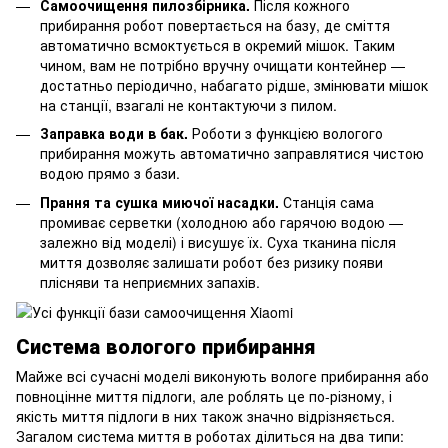
Самоочищення пилозбірника.
Після кожного
прибирання робот повертається на базу, де сміття
автоматично всмоктується в окремий мішок. Таким
чином, вам не потрібно вручну очищати контейнер —
достатньо періодично, набагато рідше, змінювати мішок
на станції, взагалі не контактуючи з пилом.
Заправка води в бак.
Роботи з функцією вологого
прибирання можуть автоматично заправлятися чистою
водою прямо з бази.
Прання та сушка миючої насадки.
Станція сама
промиває серветки (холодною або гарячою водою —
залежно від моделі) і висушує їх. Суха тканина після
миття дозволяє залишати робот без ризику появи
плісняви та неприємних запахів.
Система вологого прибирання
Майже всі сучасні моделі виконують вологе прибирання або
повноцінне миття підлоги, але роблять це по-різному, і
якість миття підлоги в них також значно відрізняється.
Загалом система миття в роботах ділиться на два типи: