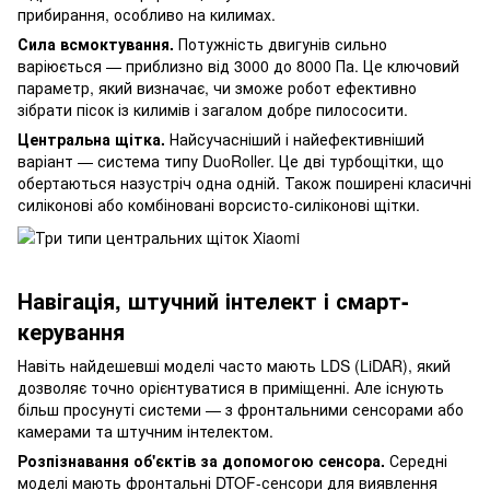
прибирання, особливо на килимах.
Сила всмоктування.
Потужність двигунів сильно
варіюється — приблизно від 3000 до 8000 Па. Це ключовий
параметр, який визначає, чи зможе робот ефективно
зібрати пісок із килимів і загалом добре пилососити.
Центральна щітка.
Найсучасніший і найефективніший
варіант — система типу DuoRoller. Це дві турбощітки, що
обертаються назустріч одна одній. Також поширені класичні
силіконові або комбіновані ворсисто-силіконові щітки.
Навігація, штучний інтелект і смарт-
керування
Навіть найдешевші моделі часто мають LDS (LiDAR), який
дозволяє точно орієнтуватися в приміщенні. Але існують
більш просунуті системи — з фронтальними сенсорами або
камерами та штучним інтелектом.
Розпізнавання об'єктів за допомогою сенсора.
Середні
моделі мають фронтальні DTOF-сенсори для виявлення