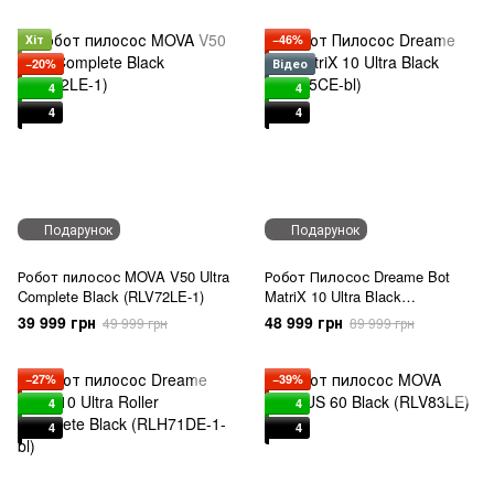
Хіт
−46%
−20%
Відео
4
4
4
4
Подарунок
Подарунок
Робот пилосос MOVA V50 Ultra
Робот Пилосос Dreame Bot
Complete Black (RLV72LE-1)
MatriX 10 Ultra Black
(RLX95CE-bl)
39 999 грн
48 999 грн
49 999 грн
89 999 грн
−27%
−39%
4
4
4
4