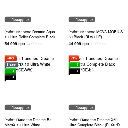
Подарунок
Подарунок
Робот пилосос Dreame Aqua
Робот пилосос MOVA MOBIUS
10 Ultra Roller Complete Black
60 Black (RLV83LE)
(RLH71DE-1-bl)
54 999 грн
44 999 грн
74 999 грн
73 999 грн
−46%
−3%
Відео
4
4
4
4
Подарунок
Подарунок
Робот Пилосос Dreame Bot
Робот Пилосос Dreame X60
MatriX 10 Ultra White
Ultra Complete Black (RLX87DE-