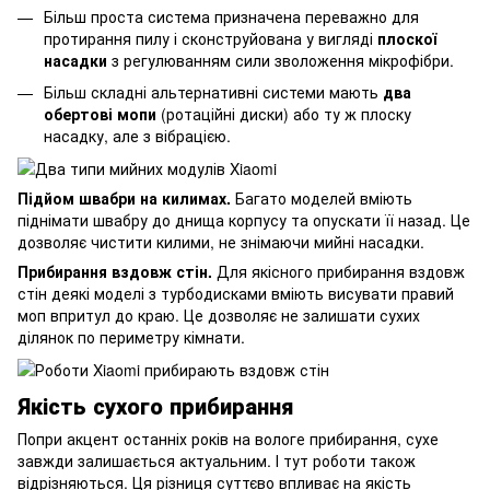
Більш проста система призначена переважно для
протирання пилу і сконструйована у вигляді
плоскої
насадки
з регулюванням сили зволоження мікрофібри.
Більш складні альтернативні системи мають
два
обертові мопи
(ротаційні диски) або ту ж плоску
насадку, але з вібрацією.
Підйом швабри на килимах.
Багато моделей вміють
піднімати швабру до днища корпусу та опускати її назад. Це
дозволяє чистити килими, не знімаючи мийні насадки.
Прибирання вздовж стін.
Для якісного прибирання вздовж
стін деякі моделі з турбодисками вміють висувати правий
моп впритул до краю. Це дозволяє не залишати сухих
ділянок по периметру кімнати.
Якість сухого прибирання
Попри акцент останніх років на вологе прибирання, сухе
завжди залишається актуальним. І тут роботи також
відрізняються. Ця різниця суттєво впливає на якість