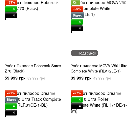
−33%
Хіт
4
−20%
4
Відео
4
4
Подарунок
Робот Пилосос Roborock Saros
Робот пилосос MOVA V50 Ultra
Z70 (Black)
Complete White (RLV72LE-1)
59 999 грн
39 999 грн
89 999 грн
49 999 грн
−21%
−27%
Відео
4
4
4
4