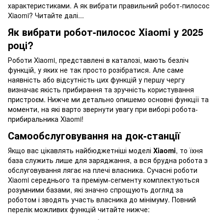
характеристиками. А як вибрати правильний робот-пилосос
Xiaomi? Читайте далі...
Як вибрати робот-пилосос Xiaomi у 2025
році?
Роботи Xiaomi, представлені в каталозі, мають безліч
функцій, у яких не так просто розібратися. Але саме
наявність або відсутність цих функцій у першу чергу
визначає якість прибирання та зручність користування
пристроєм. Нижче ми детально опишемо основні функції та
моменти, на які варто звернути увагу при виборі робота-
прибиральника Xiaomi!
Самообслуговування на док-станції
Якщо вас цікавлять найбюджетніші моделі
Xiaomi
, то їхня
база служить лише для заряджання, а вся брудна робота з
обслуговування лягає на плечі власника. Сучасні роботи
Xiaomi середнього та преміум-сегменту комплектуються
розумними базами, які значно спрощують догляд за
роботом і зводять участь власника до мінімуму. Повний
перелік можливих функцій читайте нижче: