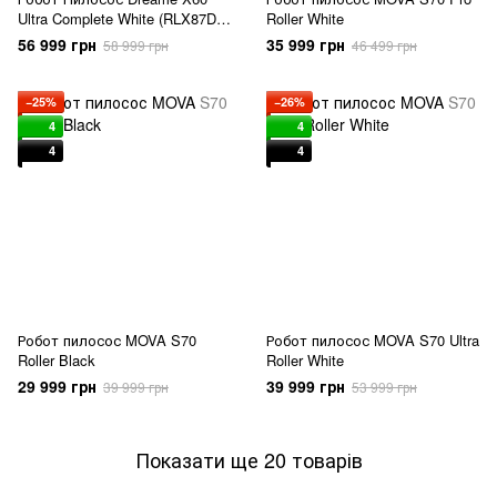
Ultra Complete White (RLX87DE-
Roller White
wh)
56 999 грн
35 999 грн
58 999 грн
46 499 грн
−25%
−26%
4
4
4
4
Робот пилосос MOVA S70
Робот пилосос MOVA S70 Ultra
Roller Black
Roller White
29 999 грн
39 999 грн
39 999 грн
53 999 грн
Показати ще 20 товарів