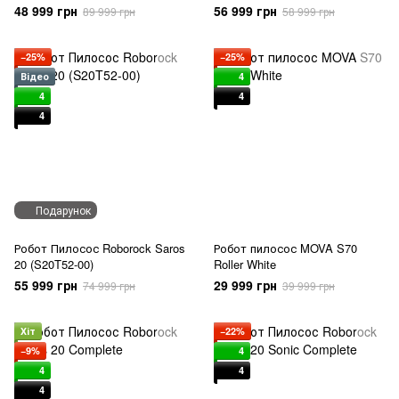
(RLX95CE-Wh)
bl)
48 999 грн
56 999 грн
89 999 грн
58 999 грн
−25%
−25%
Відео
4
4
4
4
Подарунок
Робот Пилосос Roborock Saros
Робот пилосос MOVA S70
20 (S20T52-00)
Roller White
55 999 грн
29 999 грн
74 999 грн
39 999 грн
Хіт
−22%
−9%
4
4
4
4