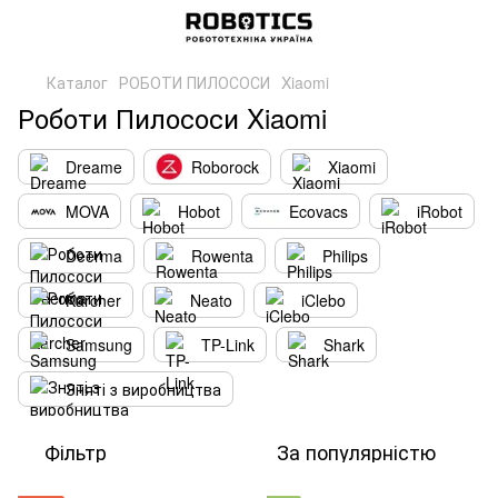
Каталог
РОБОТИ ПИЛОСОСИ
Xiaomi
Роботи Пилососи Xiaomi
Dreame
Roborock
Xiaomi
MOVA
Hobot
Ecovacs
iRobot
Deerma
Rowenta
Philips
Karcher
Neato
iClebo
Samsung
TP-Link
Shark
Зняті з виробництва
Фільтр
За популярністю