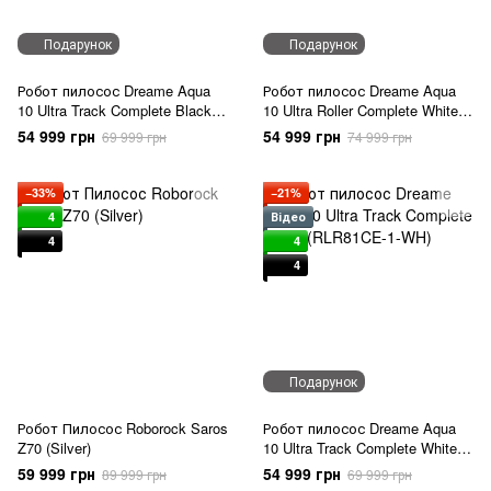
Подарунок
Подарунок
Робот пилосос Dreame Aqua
Робот пилосос Dreame Aqua
10 Ultra Track Complete Black
10 Ultra Roller Complete White
(RLR81CE-1-BL)
(RLH71DE-1-wh)
54 999 грн
54 999 грн
69 999 грн
74 999 грн
−33%
−21%
4
Відео
4
4
4
Подарунок
Робот Пилосос Roborock Saros
Робот пилосос Dreame Aqua
Z70 (Silver)
10 Ultra Track Complete White
(RLR81CE-1-WH)
59 999 грн
54 999 грн
89 999 грн
69 999 грн