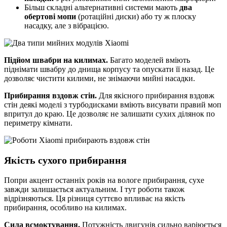
Більш складні альтернативні системи мають
два
обертові мопи
(ротаційні диски) або ту ж плоску
насадку, але з вібрацією.
Підйом швабри на килимах.
Багато моделей вміють
піднімати швабру до днища корпусу та опускати її назад. Це
дозволяє чистити килими, не знімаючи мийні насадки.
Прибирання вздовж стін.
Для якісного прибирання вздовж
стін деякі моделі з турбодисками вміють висувати правий моп
впритул до краю. Це дозволяє не залишати сухих ділянок по
периметру кімнати.
Якість сухого прибирання
Попри акцент останніх років на вологе прибирання, сухе
завжди залишається актуальним. І тут роботи також
відрізняються. Ця різниця суттєво впливає на якість
прибирання, особливо на килимах.
Сила всмоктування.
Потужність двигунів сильно варіюється