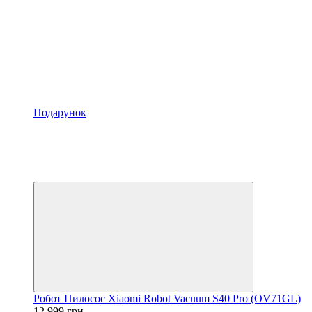
Подарунок
Хіт
−19%
Відео
4
4
Робот Пилосос Xiaomi Robot Vacuum S40 Pro (OV71GL)
12 999 грн