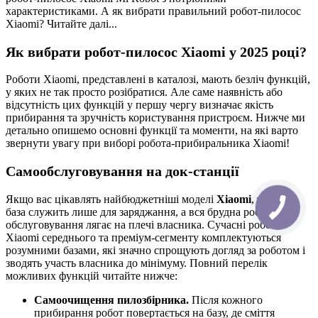
характеристиками. А як вибрати правильний робот-пилосос
Xiaomi? Читайте далі...
Як вибрати робот-пилосос Xiaomi у 2025 році?
Роботи Xiaomi, представлені в каталозі, мають безліч функцій,
у яких не так просто розібратися. Але саме наявність або
відсутність цих функцій у першу чергу визначає якість
прибирання та зручність користування пристроєм. Нижче ми
детально опишемо основні функції та моменти, на які варто
звернути увагу при виборі робота-прибиральника Xiaomi!
Самообслуговування на док-станції
Якщо вас цікавлять найбюджетніші моделі
Xiaomi
, то їхня
база служить лише для заряджання, а вся брудна робота з
обслуговування лягає на плечі власника. Сучасні роботи
Xiaomi середнього та преміум-сегменту комплектуються
розумними базами, які значно спрощують догляд за роботом і
зводять участь власника до мінімуму. Повний перелік
можливих функцій читайте нижче:
Самоочищення пилозбірника.
Після кожного
прибирання робот повертається на базу, де сміття