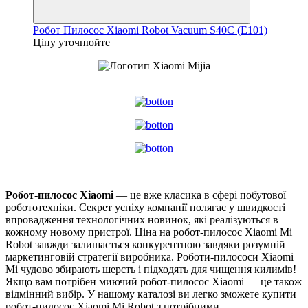
Робот Пилосос Xiaomi Robot Vacuum S40C (Е101)
Ціну уточнюйте
Робот-пилосос Xiaomi
— це вже класика в сфері побутової
робототехніки. Секрет успіху компанії полягає у швидкості
впровадження технологічних новинок, які реалізуються в
кожному новому пристрої. Ціна на робот-пилосос Xiaomi Mi
Robot завжди залишається конкурентною завдяки розумній
маркетинговій стратегії виробника. Роботи-пилососи Xiaomi
Mi чудово збирають шерсть і підходять для чищення килимів!
Якщо вам потрібен миючий робот-пилосос Xiaomi — це також
відмінний вибір. У нашому каталозі ви легко зможете купити
робот-пилосос Xiaomi Mi Robot з потрібними