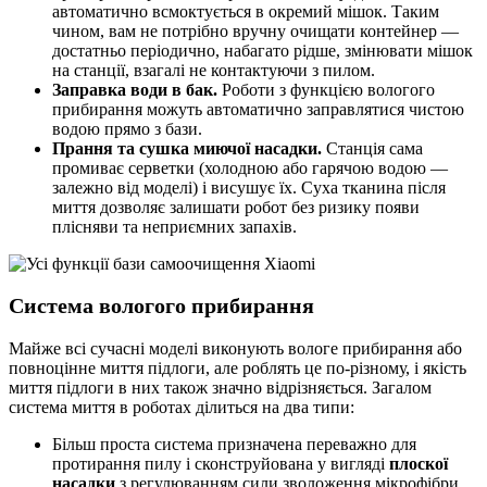
автоматично всмоктується в окремий мішок. Таким
чином, вам не потрібно вручну очищати контейнер —
достатньо періодично, набагато рідше, змінювати мішок
на станції, взагалі не контактуючи з пилом.
Заправка води в бак.
Роботи з функцією вологого
прибирання можуть автоматично заправлятися чистою
водою прямо з бази.
Прання та сушка миючої насадки.
Станція сама
промиває серветки (холодною або гарячою водою —
залежно від моделі) і висушує їх. Суха тканина після
миття дозволяє залишати робот без ризику появи
плісняви та неприємних запахів.
Система вологого прибирання
Майже всі сучасні моделі виконують вологе прибирання або
повноцінне миття підлоги, але роблять це по-різному, і якість
миття підлоги в них також значно відрізняється. Загалом
система миття в роботах ділиться на два типи:
Більш проста система призначена переважно для
протирання пилу і сконструйована у вигляді
плоскої
насадки
з регулюванням сили зволоження мікрофібри.