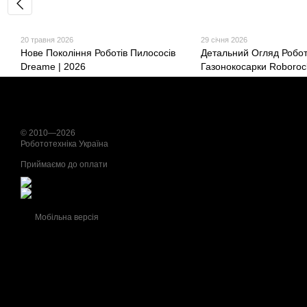
20 травня 2026
29 січня 2026
Нове Покоління Роботів Пилососів
Детальний Огляд Робот
Dreame | 2026
Газонокосарки Roboro
X1 LiDAR
© 2010—2026
Робототехніка Україна
Приймаємо до оплати
Мобільна версія