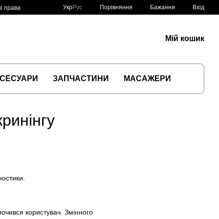
Порівняння
Укр
Рус
Бажання
Вхід
і права
Мій кошик
СЕСУАРИ
ЗАПЧАСТИНИ
МАСАЖЕРИ
кринінгу
ностики.
мочився користувач. Змінного