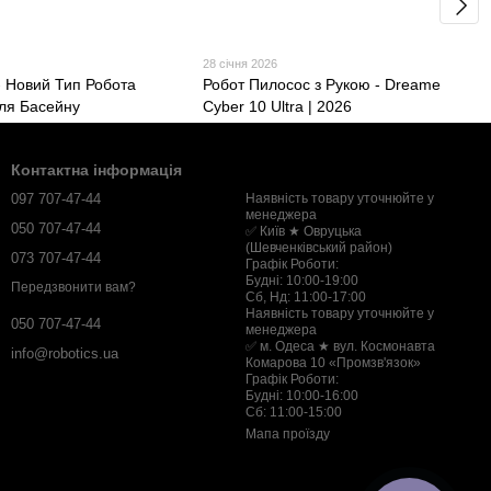
28 січня 2026
- Новий Тип Робота
Робот Пилосос з Рукою - Dreame
ля Басейну
Cyber 10 Ultra | 2026
Контактна інформація
097 707-47-44
Наявність товару уточнюйте у
менеджера
050 707-47-44
✅ Київ ★ Овруцька
(Шевченківський район)
073 707-47-44
Графік Роботи:
Будні: 10:00-19:00
Передзвонити вам?
Сб, Нд: 11:00-17:00
Наявність товару уточнюйте у
050 707-47-44
менеджера
✅ м. Одеса ★ вул. Космонавта
info@robotics.ua
Комарова 10 «Промзв'язок»
Графік Роботи:
Будні: 10:00-16:00
Сб: 11:00-15:00
Мапа проїзду