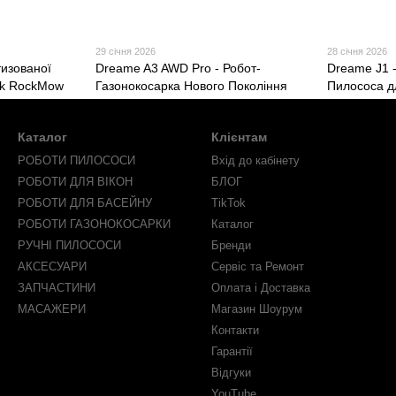
29 січня 2026
28 січня 2026
изованої
Dreame A3 AWD Pro - Робот-
Dreame J1 
ck RockMow
Газонокосарка Нового Покоління
Пилососа д
Каталог
Клієнтам
РОБОТИ ПИЛОСОСИ
Вхід до кабінету
РОБОТИ ДЛЯ ВІКОН
БЛОГ
РОБОТИ ДЛЯ БАСЕЙНУ
TikTok
РОБОТИ ГАЗОНОКОСАРКИ
Каталог
РУЧНІ ПИЛОСОСИ
Бренди
АКСЕСУАРИ
Сервіс та Ремонт
ЗАПЧАСТИНИ
Оплата і Доставка
МАСАЖЕРИ
Магазин Шоурум
Контакти
Гарантії
Відгуки
YouTube