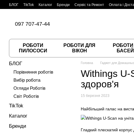
Перейти до основного контенту
БЛОГ
TikTok
Каталог
Бренди
Сервіс та Ремонт
Оплата і Дост
Угода користувача
Договір публічної оферти
097 707-47-44
РОБОТИ
РОБОТИ ДЛЯ
РОБОТИ
ПИЛОСОСИ
ВІКОН
БАСЕЙ
БЛОГ
Головна
Гаджет для Домашнього
Withings U-
Порівняння роботів
Вибір робота
здоров'я
Огляди Роботів
Світ Роботів
15 березня 2023
TikTok
Найбільший галас на вист
Каталог
Бренди
Гладкий плескатий корпус д