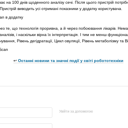
ає на 100 днів щоденного аналізу сечі. Після цього пристрій потрі
 Пристрій виводить усі отримані показники у додатку користувача.
ез те, що технологія проривна, а й через побоювання лікарів. Нема
 аналізів, і наскільки вірна їх інтерпретація. І тим не менш функці
вання, Рівень дегідратації, Цикл овуляції, Рівень метаболізму та В
↩️
Останні новини та значні події у світі робототехніки
Увійти за допомогою