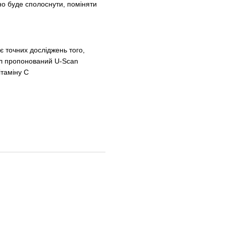
бно буде сполоснути, поміняти
є точних досліджень того,
онал пропонований U-Scan
ітаміну С