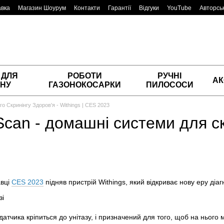
авка
Магазин Шоурум
Контакти
Гарантії
Відгуки
YouTube
Авторськ
 ДЛЯ
РОБОТИ
РУЧНІ
АК
НУ
ГАЗОНОКОСАРКИ
ПИЛОСОСИ
 Скринінгу Здоров'я - Withings | CES 2023
Scan - домашні системи для с
авці
CES 2023
підняв пристрій Withings, який відкриває нову еру діаг
атчика кріпиться до унітазу, і призначений для того, щоб на нього 