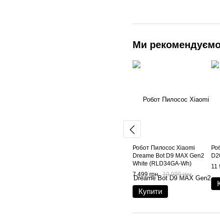
Ми рекомендуєм
Робот Пилосос Xiaomi
Ро
Dreame Bot D9 MAX Gen2
D2
White (RLD34GA-Wh)
11 
7 499 грн
10 999 грн
Купити