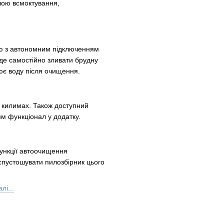
илою всмоктування,
єю з автономним підключенням
уде самостійно зливати брудну
інює воду після очищення.
 килимах. Також доступний
м функціонал у додатку.
функції автоочищення
спустошувати пилозбірник цього
лі...