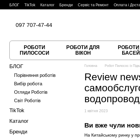
Перейти до основного контенту
БЛОГ
TikTok
Каталог
Бренди
Сервіс та Ремонт
Оплата і Дост
Угода користувача
Договір публічної оферти
097 707-47-44
РОБОТИ
РОБОТИ ДЛЯ
РОБОТИ
ПИЛОСОСИ
ВІКОН
БАСЕЙ
БЛОГ
Головна
Робот Пилосос із Під
Review new
Порівняння роботів
Вибір робота
самообслуг
Огляди Роботів
водопровод
Світ Роботів
TikTok
1 квітня 2023
Каталог
Ви вже чули нов
Бренди
На Китайському ринку у п