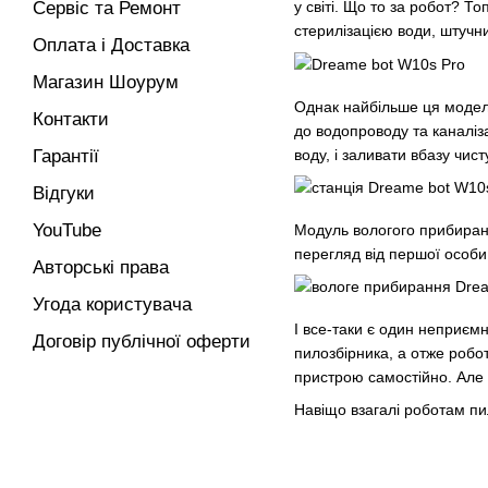
Сервіс та Ремонт
у світі. Що то за робот? 
стерилізацією води, штучн
Оплата і Доставка
Магазин Шоурум
Однак найбільше ця модел
Контакти
до водопроводу та каналіз
воду, і заливати вбазу чис
Гарантії
Відгуки
YouTube
Модуль вологого прибиран
перегляд від першої особи
Авторські права
Угода користувача
І все-таки є один неприєм
Договір публічної оферти
пилозбірника, а отже робо
пристрою самостійно. Але 
Навіщо взагалі роботам пи