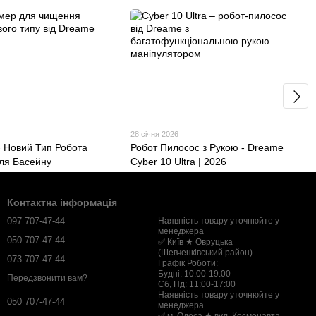
28 січня 2026
- Новий Тип Робота
Робот Пилосос з Рукою - Dreame
ля Басейну
Cyber 10 Ultra | 2026
Контактна інформація
097 707-47-44
Наявність товару уточнюйте у
менеджера
050 707-47-44
✅ Київ ★ Овруцька
(Шевченківський район)
073 707-47-44
Графік Роботи:
Будні: 10:00-19:00
Передзвонити вам?
Сб, Нд: 11:00-17:00
Наявність товару уточнюйте у
050 707-47-44
менеджера