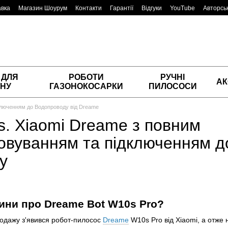
авка
Магазин Шоурум
Контакти
Гарантії
Відгуки
YouTube
Авторськ
 ДЛЯ
РОБОТИ
РУЧНІ
АК
НУ
ГАЗОНОКОСАРКИ
ПИЛОСОСИ
ключенням до Водопроводу від Dreame
s. Xiaomi Dreame з повним
овуванням та підключенням д
у
ини про Dreame Bot W10s Pro?
родажу з'явився робот-пилосос
Dreame
W10s Pro від Xiaomi, а отже