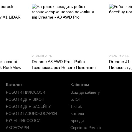
29 січня 2026
28 січня 2026
изованої
Dreame A3 AWD Pro - Робот-
Dreame J1 
ck RockMow
Газонокосарка Нового Покоління
Пилососа д
Каталог
Клієнтам
РОБОТИ ПИЛОСОСИ
Вхід до кабінету
РОБОТИ ДЛЯ ВІКОН
БЛОГ
РОБОТИ ДЛЯ БАСЕЙНУ
TikTok
РОБОТИ ГАЗОНОКОСАРКИ
Каталог
РУЧНІ ПИЛОСОСИ
Бренди
АКСЕСУАРИ
Сервіс та Ремонт