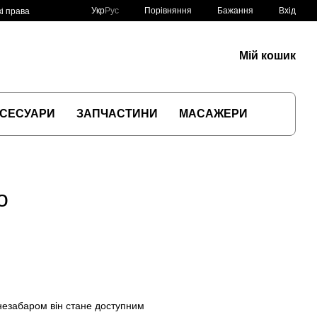
Порівняння
Укр
Рус
Бажання
Вхід
і права
Мій кошик
СЕСУАРИ
ЗАПЧАСТИНИ
МАСАЖЕРИ
о
 незабаром він стане доступним