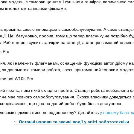
Топова модель, з самоочищенням і сушінням ганчірок, величезною с
им інтелектом та іншими фішками.
ь примітна своєю інновацією в самообслуговуванні. А саме станці
ації. Це, безумовно, прорив, тому що тепер власнику не потрібно б
ту. Робот пере і сушить ганчірки на станції, а станція самостійно зм
ня, як і належить флагманам, оснащений функцією автопідйому на
, за допомогою камери робота, і весь притаманний топовим моделя
ний нюанс, повз який складно пройти. Станція робота позбавлена 
т не має повного самообслуговування. Схоже власнику доведеться 
сподіваємося, що ціна на даний робот буде більш доступною.
лососів підключатися до водопроводу? Дізнайтесь
у нашому блозі да
↩️
Останні новини та значні події у світі робототехніки