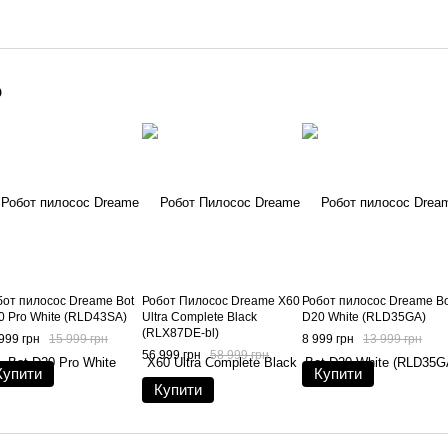
о
бот пилосос Dreame Bot
Робот Пилосос Dreame X60
Робот пилосос Dreame Bo
0 Pro White (RLD43SA)
Ultra Complete Black
D20 White (RLD35GA)
(RLX87DE-bl)
999 грн
15 999 грн
8 999 грн
13 999 грн
56 999 грн
58 999 грн
Купити
Купити
Купити