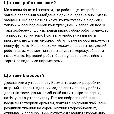
Що таке робот загалом?
Ми звикли бачити і вважати, що робот - це незграбне,
залізне створення винайдене людиною, здатне вирішувати
завдання, що задаються йому, контактувати з людьми і
такими ж собі подібними конструкціями. А тепер ми все ж
таки розберемо, що насправді являє собою робот з наукової
та простої точки зору. Поняттям «робот» називають
програму, що діє автономно, тобто - саме по собі виконують
певну функцію. Наприклад, ми можемо навести пошуковий
робот павук: має можливість сканувати мережу, збирати
інформацію. Біржовий робот: брати участь самостійно у
торгах за заданими параметрами.
Що таке Біоробот?
Дослідники з університету Вермонта змогли розробити
штучний інтелект, здатний моделювати спільну роботу
десятків тисяч різних комбінацій клітин шкіри та серця,
потім учені з університету Тафтса вибрали найбільш
поєднані і створили організм, взятий з ембріонів жаб. Вони
розділили тканини на окремі клітини і перезбирали їх,
отримавши організм, який рухається завдяки скороченню