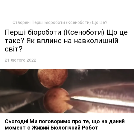
Створені Перші Біороботи (Ксеноботи) Що Це?
Перші біороботи (Ксеноботи) Що це
таке? Як вплине на навколишній
світ?
21 лютого 2022
Сьогодні Ми поговоримо про те, що на даний
момент є Живий Біологічний Робот