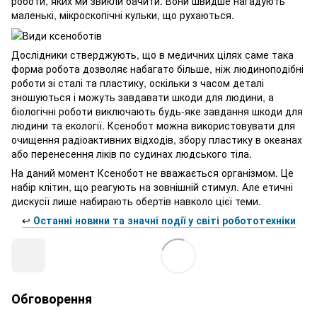
роботи, яких ми звикли бачити. Вони швидше нагадують
маленькі, мікроскопічні кульки, що рухаються.
Дослідники стверджують, що в медичних цілях саме така
форма робота дозволяє набагато більше, ніж людиноподібні
роботи зі сталі та пластику, оскільки з часом деталі
зношуються і можуть завдавати шкоди для людини, а
біологічні роботи виключають будь-яке завдання шкоди для
людини та екології. Ксенобот можна використовувати для
очищення радіоактивних відходів, збору пластику в океанах
або перенесення ліків по судинах людського тіла.
На даний момент Ксенобот не вважається організмом. Це
набір клітин, що реагують на зовнішній стимул. Але етичні
дискусії лише набирають обертів навколо цієї теми.
↩️
Останні новини та значні події у світі робототехніки
Обговорення