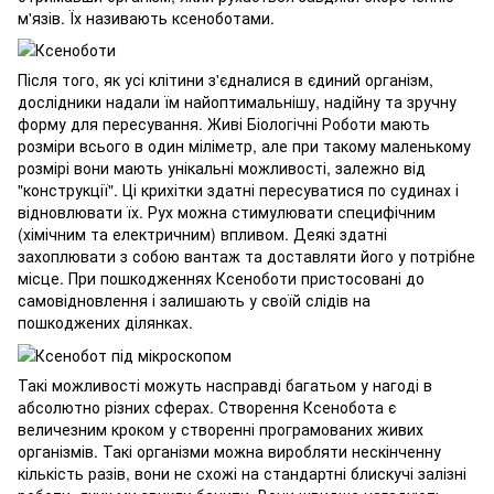
м'язів. Їх називають ксеноботами.
Після того, як усі клітини з'єдналися в єдиний організм,
дослідники надали їм найоптимальнішу, надійну та зручну
форму для пересування. Живі Біологічні Роботи мають
розміри всього в один міліметр, але при такому маленькому
розмірі вони мають унікальні можливості, залежно від
"конструкції". Ці крихітки здатні пересуватися по судинах і
відновлювати їх. Рух можна стимулювати специфічним
(хімічним та електричним) впливом. Деякі здатні
захоплювати з собою вантаж та доставляти його у потрібне
місце. При пошкодженнях Ксеноботи пристосовані до
самовідновлення і залишають у своїй слідів на
пошкоджених ділянках.
Такі можливості можуть насправді багатьом у нагоді в
абсолютно різних сферах. Створення Ксенобота є
величезним кроком у створенні програмованих живих
організмів. Такі організми можна виробляти нескінченну
кількість разів, вони не схожі на стандартні блискучі залізні