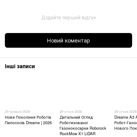
Додайте перший відгук
Новий коментар
Інші записи
20 травня 2026
29 січня 2026
29 січня 2026
Нове Покоління Роботів
Детальний Огляд
Dreame A3 
Пилососів Dreame | 2026
Роботизованої
Робот-Газо
Газонокосарки Roborock
Нового Пок
RockMow X1 LiDAR