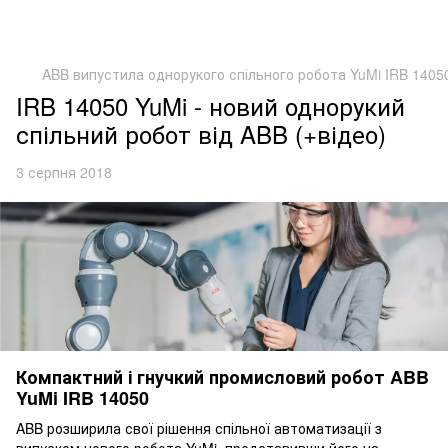
ABB випустила однорукого спільного робота YuMi IRB 14050
IRB 14050 YuMi - новий однорукий
спільний робот від ABB (+відео)
3 серпня 2018
Компактний і гнучкий промисловий робот ABB
YuMi IRB 14050
ABB розширила свої рішення спільної автоматизації з
випуском нового робота YuMi, представивши його на