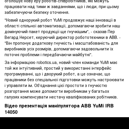
оголошує нову еру роботів-співробітників, які можуть
працювати над тими ж завданнями, що і люди, при цьому
забезпечуючи безпеку оточення.
"Новий однорукий робот YuMi продовжує наші інновації в
області спільної автоматизації, допомагаючи зробити наш
домінуючий пакет продукції ще гнучкішим", - сказав Пер
Вегард Нерсет, керуючий директор робототехники в ABB. -
"Він пропонує додаткову гнучкість і масштабованість для
виробників усіх розмірів, допомагаючи задовольнити їх
поточні проблеми і передбачаючи майбутні".
За інформацією robotics.ua, новий член команди YuMi має
той же інтуїтивний, простий у використанні інтерфейс
програмуванні, що і дворукий робот, а це означає, що
працівники без спеціальної підготовки можуть настроювати
і управляти ім. Об'єднання цієї простоти з гнучкістю
розгортання може допомогти виробникам у багатьох
галузях компенсувати нестачу кваліфікованих робітників.
Відео презентація маніпулятора ABB YuMi IRB
14050