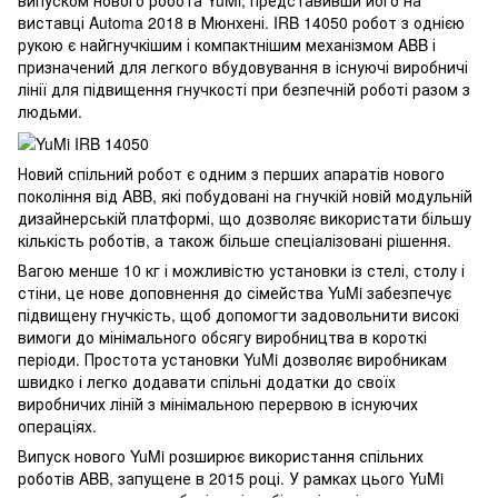
виставці Automa 2018 в Мюнхені. IRB 14050 робот з однією
рукою є найгнучкішим і компактнішим механізмом ABB і
призначений для легкого вбудовування в існуючі виробничі
лінії для підвищення гнучкості при безпечній роботі разом з
людьми.
Новий спільний робот є одним з перших апаратів нового
покоління від ABB, які побудовані на гнучкій новій модульній
дизайнерській платформі, що дозволяє використати більшу
кількість роботів, а також більше спеціалізовані рішення.
Вагою менше 10 кг і можливістю установки із стелі, столу і
стіни, це нове доповнення до сімейства YuMi забезпечує
підвищену гнучкість, щоб допомогти задовольнити високі
вимоги до мінімального обсягу виробництва в короткі
періоди. Простота установки YuMi дозволяє виробникам
швидко і легко додавати спільні додатки до своїх
виробничих ліній з мінімальною перервою в існуючих
операціях.
Випуск нового YuMi розширює використання спільних
роботів ABB, запущене в 2015 році. У рамках цього YuMi