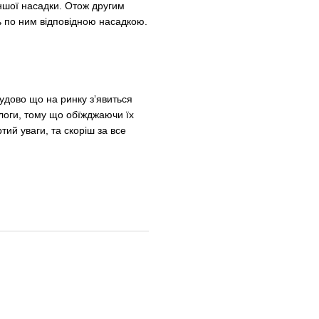
іншої насадки. Отож другим
сь по ним відповідною насадкою.
чудово що на ринку зʼявиться
длоги, тому що обїжджаючи їх
ий уваги, та скоріш за все