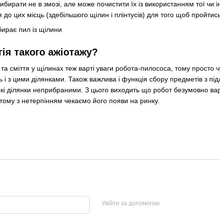
рибирати не в змозі, але може почистити їх із використанням тої чи 
 до цих місць (здебільшого щілин і плінтусів) для того щоб пройти
гія такого ажіотажу?
та сміття у щілинах теж варті уваги робота-пилососа, тому просто 
і з цими ділянками. Також важлива і функція сбору предметів з пі
кі ділянки неприбраними. З цього виходить що робот безумовно варт
 тому з нетерпінням чекаємо його появи на ринку.
Увійти за допомогою