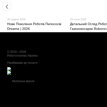
20 травня 2026
29 січня 2026
Нове Покоління Роботів Пилососів
Детальний Огляд Робот
Dreame | 2026
Газонокосарки Roboro
X1 LiDAR
© 2010—2026
Робототехніка Україна
Приймаємо до оплати
Мобільна версія