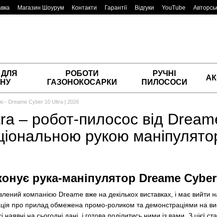
авка
Магазин Шоурум
Контакти
Гарантії
Відгуки
YouTube
Авторськ
 ДЛЯ
РОБОТИ
РУЧНІ
АК
НУ
ГАЗОНОКОСАРКИ
ПИЛОСОСИ
 - Dreame Cyber 10 Ultra | 2026
tra – робот-пилосос від Dream
ціональною рукою маніпулят
конує рука-маніпулятор Dreame Cyber 
авлений компанією Dreame вже на декількох виставках, і має вийти 
ація про прилад обмежена промо-роликом та демонстраціями на ви
наявні на сьогодні дані, і готова поділитись ними із вами. З цієї ста