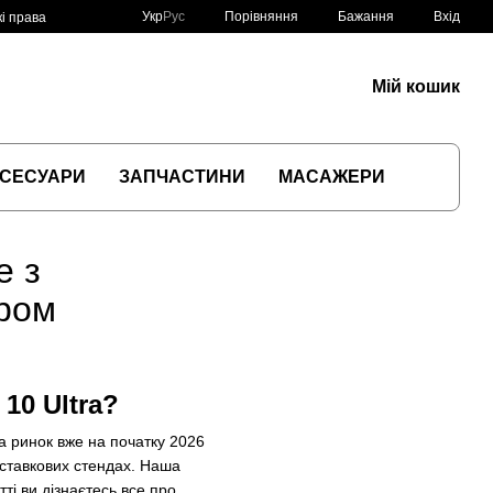
Порівняння
Укр
Рус
Бажання
Вхід
і права
Мій кошик
СЕСУАРИ
ЗАПЧАСТИНИ
МАСАЖЕРИ
e з
ором
10 Ultra?
на ринок вже на початку 2026
ставкових стендах. Наша
тті ви дізнаєтесь все про