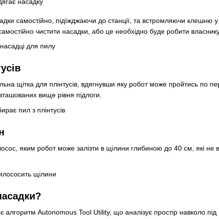
садки самостійно, підїжджаючи до станції, та встромляючи клешню у
 самостійно чистити насадки, або це необхідно буде робити власнику
усів
льна щітка для плінтусів, вдягнувши яку робот може пройтись по пер
озташованих вище рівня підлоги.
н
лосос, яким робот може залізти в щілини глибиною до 40 см, які не
насадки?
ає алгоритм Autonomous Tool Utility, що аналізує простір навколо під