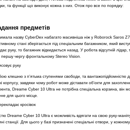
дки, та функції що виконує кожна з них. Отож про все по порядку:
адання предметів
имала назву CyberDex набагато масивніша ніж у Roborock Saros Z7
активному стані зберігається під спеціальним багажником, який вис
дає руку, то багажник відкидається назад. У робота відсутній лідар, 
 першу чергу фронтальному Stereo Vision.
обою клешню з пʼятьма ступенями свободи, та вантажопідйомністю 
і корпусу, завдяки чому робот може діставати обʼєкти для захопленн
урента, Dreame Cyber 10 Ultra не потрібна спеціальна корзина, він 
ене для цього місце.
стю Dreame Cyber 10 Ultra є можливість вдягати на свою руку-маніп
ні станції. Для цього у базі призначені спеціальні отвори, у кожному