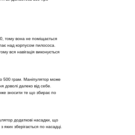
0, тому вона не поміщається
тупає над корпусом пилососа.
тому вся навігація виконується
до 500 грам. Маніпулятор може
я доволі далеко від себе.
може зносити те що збирає по
улятор додаткові насадки, що
 з яких зберігається по насадці.