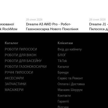
29 січня 2026
28 січня 2026
изованої
Dreame A3 AWD Pro - Робот-
Dreame J1 
ck RockMow
Газонокосарка Нового Покоління
Пилососа д
Каталог
Клієнтам
РОБОТИ ПИЛОСОСИ
Вхід до кабінету
РОБОТИ ДЛЯ ВІКОН
БЛОГ
РОБОТИ ДЛЯ БАСЕЙНУ
TikTok
РОБОТИ ГАЗОНОКОСАРКИ
Каталог
РУЧНІ ПИЛОСОСИ
Бренди
АКСЕСУАРИ
Сервіс та Ремонт
ЗАПЧАСТИНИ
Оплата і Доставка
МАСАЖЕРИ
Магазин Шоурум
Контакти
Гарантії
Відгуки