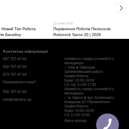
23 січня 2026
- Новий Тип Робота
Порівняння Роботів Пилососів
ля Басейну
Roborock Saros 20 | 2026
Контактна інформація
097 707-47-44
Наявність товару уточнюйте у
менеджера
050 707-47-44
✅ Київ ★ Овруцька
(Шевченківський район)
073 707-47-44
Графік Роботи:
Будні: 10:00-19:00
Передзвонити вам?
Сб, Нд: 11:00-17:00
Наявність товару уточнюйте у
050 707-47-44
менеджера
✅ м. Одеса ★ вул. Космонавта
info@robotics.ua
Комарова 10 «Промзв'язок»
Графік Роботи:
Будні: 10:00-16:00
Сб: 11:00-15:00
Мапа проїзду