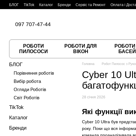
Перейти до основного контенту
БЛОГ
TikTok
Каталог
Бренди
Сервіс та Ремонт
Оплата і Дост
Угода користувача
Договір публічної оферти
097 707-47-44
РОБОТИ
РОБОТИ ДЛЯ
РОБОТИ
ПИЛОСОСИ
ВІКОН
БАСЕЙ
БЛОГ
Головна
Робот Пилосос з Рукою
Cyber 10 Ul
Порівняння роботів
Вибір робота
багатофунк
Огляди Роботів
Світ Роботів
28 січня 2026
TikTok
Які функції ви
Каталог
Cyber 10 Ultra був предст
Бренди
року. Поки що вся інформ
команда проаналізувала всі 