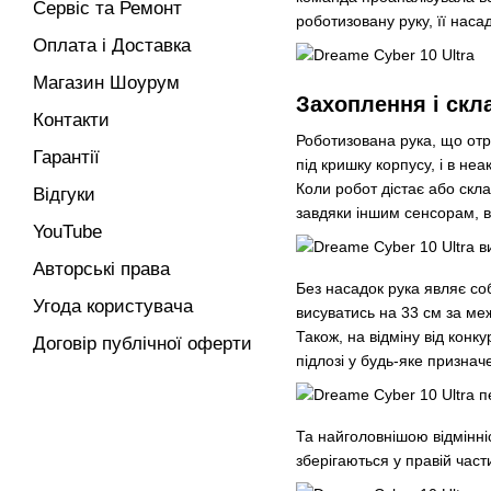
Сервіс та Ремонт
роботизовану руку, її наса
Оплата і Доставка
Магазин Шоурум
Захоплення і скл
Контакти
Роботизована рука, що отр
Гарантії
під кришку корпусу, і в не
Коли робот дістає або скла
Відгуки
завдяки іншим сенсорам, в
YouTube
Авторські права
Без насадок рука являє с
Угода користувача
висуватись на 33 см за меж
Також, на відміну від конк
Договір публічної оферти
підлозі у будь-яке признач
Та найголовнішою відмінні
зберігаються у правій части