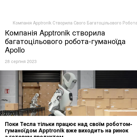
Компанія Apptronik Створила Свого Багатоцільового Робот
Компанія Apptronik створила
багатоцільового робота-гуманоїда
Apollo
28 серпня 2023
Поки Тесла тільки працює над своїм роботом-
гуманоїдом Apptronik вже виходить на ринок
з готовим продуктом