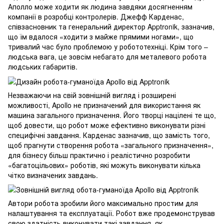
Аполло може ходити як людина завдяки досягненням
компанії в розробці контролерів. Джефф Карденас,
співзасновник та генеральний директор Apptronik, зазначив,
що їм вдалося «ходити з майже прямими ногами», що
тривалий час було проблемою у робототехніці. Крім того –
людська вага, це зовсім небагато для металевого робота
людських габаритів.
Незважаючи на свій зовнішній вигляд і розширені
можливості, Apollo не призначений для використання як
машина загального призначення. Його творці націлені те що,
щоб довести, що робот може ефективно виконувати різні
специфічні завдання. Карденас зазначив, що замість того,
щоб прагнути створення робота «загального призначення»,
для бізнесу більш практично і реалістично розробити
«багатоцільових» роботів, які можуть виконувати кілька
чітко визначених завдань.
Автори робота зробили його максимально простим для
налаштування та експлуатації. Робот вже продемонстрував
свою здатність виконувати такі завдання, як