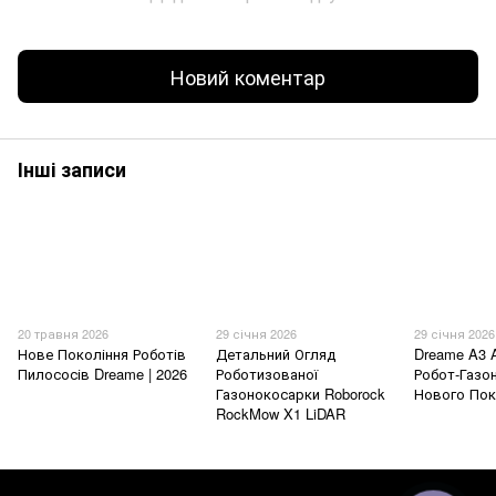
Новий коментар
Інші записи
20 травня 2026
29 січня 2026
29 січня 2026
Нове Покоління Роботів
Детальний Огляд
Dreame A3 
Пилососів Dreame | 2026
Роботизованої
Робот-Газо
Газонокосарки Roborock
Нового Пок
RockMow X1 LiDAR