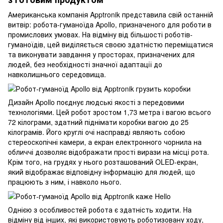
Американська компанія Apptronik представила свій останній
витвір: робота-гуманоїда Apollo, призначеного для роботи в
промислових умовах. На відміну від більшості роботів-
гуманоїдів, цей виділяється своєю здатністю переміщатися
та виконувати завдання у просторах, призначених для
людей, без необхідності значної адаптації до
навколишнього середовища.
Дизайн Apollo поєднує людські якості з передовими
технологіями. Цей робот зростом 1,73 метра і вагою всього
72 кілограми, здатний піднімати коробки вагою до 25
кілограмів. Його круглі очі насправді являють собою
стереоскопічні камери, а екран електронного чорнила на
обличчі дозволяє відображати прості вирази на місці рота.
Крім того, на грудях у нього розташований OLED-екран,
який відображає відповідну інформацію для людей, що
працюють з ним, і навколо нього.
Однією з особливостей робота є здатність ходити. На
відміну від інших, які використовують роботизовану ходу,