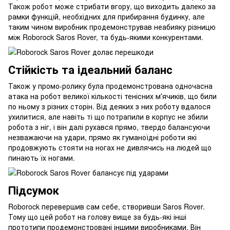
Також робот може стрибати вгору, що виходить далеко за
рамки функцій, необхідних для прибирання будинку, але
таким чином виробник продемонстрував неабияку різницю
між Roborock Saros Rover, та будь-якими конкурентами.
Стійкість та ідеальний баланс
Також у промо-ролику була продемонстрована одночасна
атака на робот великої кількості тенісних мʼячиків, що били
по ньому з різних сторін. Від деяких з них роботу вдалося
ухилитися, але навіть ті що потрапили в корпус не збили
робота з ніг, і він далі рухався прямо, твердо балансуючи
незважаючи на удари, прямо як гуманоїдні роботи які
продовжують стояти на ногах не дивлячись на людей що
пинають їх ногами.
Підсумок
Roborock перевершив сам себе, створивши Saros Rover.
Тому що цей робот на голову вище за будь-які інші
прототипи продемонстровані іншими виробниками. Він