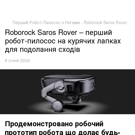
Перший Робот-Пилосос з Ногами - Roborock Saros Rover
Roborock Saros Rover – перший
робот-пилосос на курячих лапках
для подолання сходів
8 січня 2026
Продемонстровано робочий
прототип робота що долає будь-