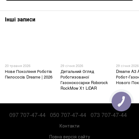
Інші записи
20 травня 2026
29 січня 2026
29 січня 2026
Нове Покоління Роботів
Детальний Огляд
Dreame A3 
Пилососів Dreame | 2026
Роботизованої
Робот-Газо
Газонокосарки Roborock
Нового Пок
RockMow X1 LiDAR
097 707-47-44
050 707-47-44
073 707-47-44
Контакти
Повна версія сайту