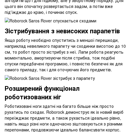
алгоритм що і для підйому, але у зворотному порядку. Для
цього він спочатку розвертається задом, а потім вже
під'їжджає до краю, і починає спуск.
Зістрибування з невисоких парапетів
Якщо роботу необхідно спуститись з меншої перешкоди,
наприклад невеликого парапету чи сходинки висотою до 10
см, то робот просто зістрибує з неї. Лапи робота реагують
моментально, амортизуючи після стрибка, тож подібні
спуски передбачені програмою, і повністю безпечні як для
самого приладу, так і для оточуючих його предметів.
Розширений функціонал
роботизованих ніг
Роботизовані ноги здатні на багато більше ніж просто
рухатись по сходах. Roborock демонструє як іх новий виріб
переїжджає предмети, а також рухається ідеально рівно,
навіть якщо різні ноги одночасно зіштовхуються з різними
перепонами, продовжуючи ідеально балансувати корпус.