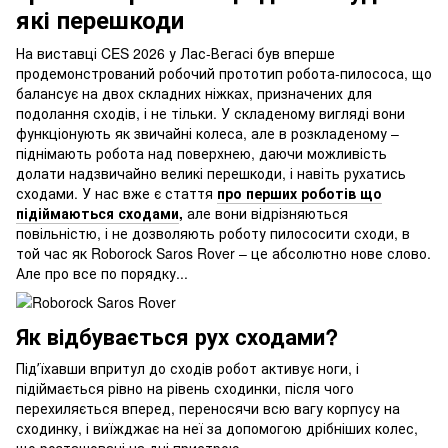
які перешкоди
На виставці CES 2026 у Лас-Вегасі був вперше
продемонстрований робочий прототип робота-пилососа, що
балансує на двох складних ніжках, призначених для
подолання сходів, і не тільки. У складеному вигляді вони
функціонують як звичайні колеса, але в розкладеному –
піднімають робота над поверхнею, даючи можливість
долати надзвичайно великі перешкоди, і навіть рухатись
сходами. У нас вже є стаття
про перших роботів що
підіймаються сходами
,
але вони відрізняються
повільністю, і не дозволяють роботу пилососити сходи, в
той час як Roborock Saros Rover – це абсолютно нове слово.
Але про все по порядку...
Як відбувається рух сходами?
Підʼїхавши впритул до сходів робот активує ноги, і
підіймається рівно на рівень сходинки, після чого
перехиляється вперед, переносячи всю вагу корпусу на
сходинку, і виїжджає на неї за допомогою дрібніших колес,
що розташовані на дні пристрою.