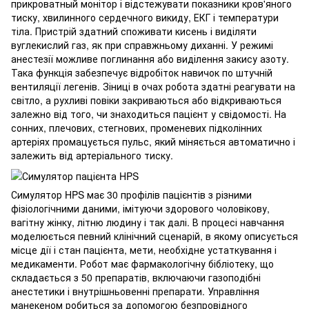
прикроватный монітор і відстежувати показники кров'яного
тиску, хвилинного сердечного викиду, ЕКГ і температури
тіла. Пристрій здатний споживати кисень і виділяти
вуглекислий газ, як при справжньому диханні. У режимі
анестезії можливе поглинання або виділення закису азоту.
Така функція забезпечує відробіток навичок по штучній
вентиляції легенів. Зіниці в очах робота здатні реагувати на
світло, а рухливі повіки закриваються або відкриваються
залежно від того, чи знаходиться пацієнт у свідомості. На
сонних, плечових, стегнових, променевих підколінних
артеріях промацується пульс, який міняється автоматично і
залежить від артеріального тиску.
Симулятор HPS має 30 профілів пацієнтів з різними
фізіологічними даними, імітуючи здорового чоловікову,
вагітну жінку, літню людину і так далі. В процесі навчання
моделюється певний клінічний сценарій, в якому описується
місце дії і стан пацієнта, мети, необхідне устаткування і
медикаменти. Робот має фармакологічну бібліотеку, що
складається з 50 препаратів, включаючи газоподібні
анестетики і внутрішньовенні препарати. Управління
манекеном робиться за допомогою безпровідного