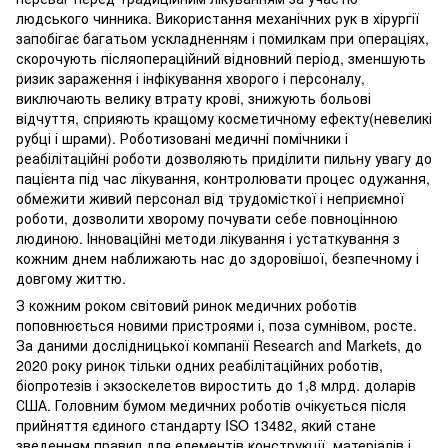
людського чинника. Використання механічних рук в хірургії
запобігає багатьом ускладненням і помилкам при операціях,
скорочують післяопераційний відновний період, зменшують
ризик зараження і інфікування хворого і персоналу,
виключають велику втрату крові, знижують больові
відчуття, сприяють кращому косметичному ефекту(невеликі
рубці і шрами). Роботизовані медичні помічники і
реабілітаційні роботи дозволяють приділити пильну увагу до
пацієнта під час лікування, контролювати процес одужання,
обмежити живий персонал від трудомісткої і неприємної
роботи, дозволити хворому почувати себе повноцінною
людиною. Інноваційні методи лікування і устаткування з
кожним днем наближають нас до здоровішої, безпечному і
довгому життю.
З кожним роком світовий ринок медичних роботів
поповнюється новими пристроями і, поза сумнівом, росте.
За даними дослідницької компанії Research and Markets, до
2020 року ринок тільки одних реабілітаційних роботів,
біопротезів і экзоскелетов виростить до 1,8 млрд. доларів
США. Головним бумом медичних роботів очікується після
прийняття єдиного стандарту ISO 13482, який стане
зведенням правил для елементів конструкції, матеріалів і