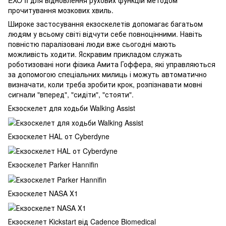
прочитування мозкових хвиль.
Широке застосування екзоскелетів допомагає багатьом
людям у всьому світі відчути себе повноцінними. Навіть
повністю паралізовані люди вже сьогодні мають
можливість ходити. Яскравим прикладом служать
роботизовані ноги фізика Амита Гоффера, які управляються
за допомогою спеціальних милиць і можуть автоматично
визначати, коли треба зробити крок, розпізнавати мовні
сигнали "вперед", "сидіти", "стояти".
Екзоскелет для ходьби Walking Assist
Екзоскелет HAL от Cyberdyne
Екзоскелет Parker Hannifin
Екзоскелет NASA Х1
Екзоскелет Kickstart від Cadence Biomedical