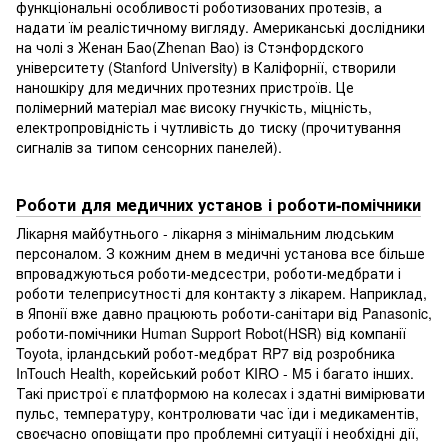
функціональні особливості роботизованих протезів, а
надати їм реалістичному вигляду. Американські дослідники
на чолі з Женан Бао(Zhenan Bao) із Стэнфордского
університету (Stanford University) в Каліфорнії, створили
наношкіру для медичних протезних пристроїв. Це
полімерний матеріал має високу гнучкість, міцність,
електропровідність і чутливість до тиску (прочитування
сигналів за типом сенсорних панелей).
Роботи для медичних установ і роботи-помічники
Лікарня майбутнього - лікарня з мінімальним людським
персоналом. З кожним днем в медичні установа все більше
впроваджуються роботи-медсестри, роботи-медбрати і
роботи телеприсутності для контакту з лікарем. Наприклад,
в Японії вже давно працюють роботи-санітари від Panasonic,
роботи-помічники Human Support Robot(HSR) від компанії
Toyota, ірландський робот-медбрат RP7 від розробника
InTouch Health, корейський робот KIRO - M5 і багато інших.
Такі пристрої є платформою на колесах і здатні вимірювати
пульс, температуру, контролювати час їди і медикаментів,
своєчасно оповіщати про проблемні ситуації і необхідні дії,