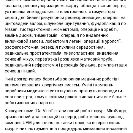
клапана, реваскуляризація міокарду, абляція тканин серця,
установка епікардіального електронного стимулятора
серця для бивентрикулярной ресинхронизации, операції на
щитовидній залозі, шлункове шунтування, фундоплікація по
Nissen, гистерэктомия і міомектомія, операції на хребті,
заміна дисків, тимектомія - операція по видаленню
вилочковой залози, лобектомія легені, операції в урології,
эзофагоэктомия, резекція пухлини середостіння,
радикальна простатектомія, пиелопластика, видалення
сечовий міхур, перев'язка і розв'язка матковий труба,
радикальний нефректомія і резекція брунька, реімплантація
сечовід і інший.
Нині розгорнулася боротьба за ринок медичних роботів і
автоматизованих хірургічних систем. Учені і компанії-
виробники медичного устаткування прагнуть впровадити
свої пристрої, тому з кожним роком з'являється все більше
роботизованих апаратів.
Конкурентами "Da Vinci" стали новий робот-хірург MiroSurge,
призначений для операцій на серці, роботизована рука від
компанії UPM для точної вставки голок, катетерів і інших
хірургічних інструментів в процедурах мінімально інвазивній