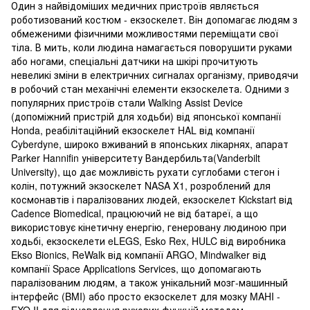
Один з найвідоміших медичних пристроїв являється
роботизований костюм - екзоскелет. Він допомагає людям з
обмеженими фізичними можливостями переміщати свої
тіла. В мить, коли людина намагається поворушити руками
або ногами, спеціальні датчики на шкірі прочитують
невеликі зміни в електричних сигналах організму, приводячи
в робочий стан механічні елементи екзоскелета. Одними з
популярних пристроїв стали Walking Assist Device
(допоміжний пристрій для ходьби) від японської компанії
Honda, реабілітаційний екзоскелет HAL від компанії
Cyberdyne, широко вживаний в японських лікарнях, апарат
Parker Hannifin університету Вандербильта(Vanderbilt
University), що дає можливість рухати суглобами стегон і
колін, потужний экзоскелет NASA Х1, розроблений для
космонавтів і паралізованих людей, екзоскелет Kickstart від
Cadence Biomedical, працюючий не від батареї, а що
використовує кінетичну енергію, генеровану людиною при
ходьбі, екзоскелети eLEGS, Esko Rex, HULC від виробника
Ekso Bionics, ReWalk від компанії ARGO, Mindwalker від
компанії Space Applications Services, що допомагають
паралізованим людям, а також унікальний мозг-машинный
інтерфейс (BMI) або просто екзоскелет для мозку MAHI -
EXO II для відновлення рухових функцій методом