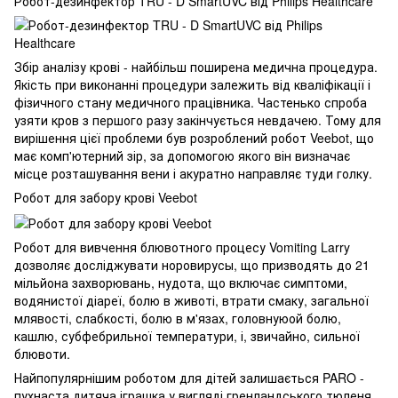
Робот-дезинфектор TRU - D SmartUVC від Philips Healthcare
Збір аналізу крові - найбільш поширена медична процедура.
Якість при виконанні процедури залежить від кваліфікації і
фізичного стану медичного працівника. Частенько спроба
узяти кров з першого разу закінчується невдачею. Тому для
вирішення цієї проблеми був розроблений робот Veebot, що
має комп'ютерний зір, за допомогою якого він визначає
місце розташування вени і акуратно направляє туди голку.
Робот для забору крові Veebot
Робот для вивчення блювотного процесу Vomiting Larry
дозволяє досліджувати норовирусы, що призводять до 21
мільйона захворювань, нудота, що включає симптоми,
водянистої діареї, болю в животі, втрати смаку, загальної
млявості, слабкості, болю в м'язах, головнуюой болю,
кашлю, субфебрильної температури, і, звичайно, сильної
блювоти.
Найпопулярнішим роботом для дітей залишається PARO -
пухнаста дитяча іграшка у вигляді гренландського тюленя.