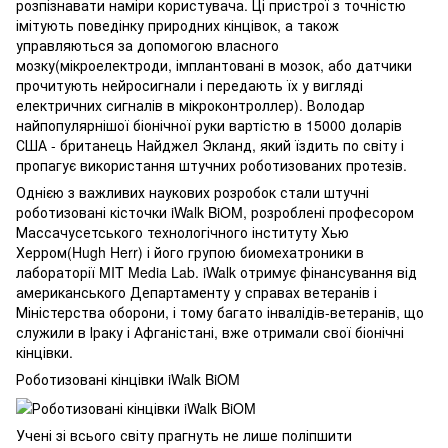
розпізнавати наміри користувача. Ці пристрої з точністю
імітують поведінку природних кінцівок, а також
управляються за допомогою власного
мозку(мікроелектроди, імплантовані в мозок, або датчики
прочитують нейросигнали і передають їх у вигляді
електричних сигналів в мікроконтроллер). Володар
найпопулярнішої біонічної руки вартістю в 15000 доларів
США - британець Найджел Экланд, який їздить по світу і
пропагує використання штучних роботизованих протезів.
Однією з важливих наукових розробок стали штучні
роботизовані кісточки iWalk BiOM, розроблені професором
Массачусетського технологічного інституту Хью
Херром(Hugh Herr) і його групою биомехатроники в
лабораторії MIT Media Lab. iWalk отримує фінансування від
американського Департаменту у справах ветеранів і
Міністерства оборони, і тому багато інвалідів-ветеранів, що
служили в Іраку і Афганістані, вже отримали свої біонічні
кінцівки.
Роботизовані кінцівки iWalk BiOM
Учені зі всього світу прагнуть не лише поліпшити