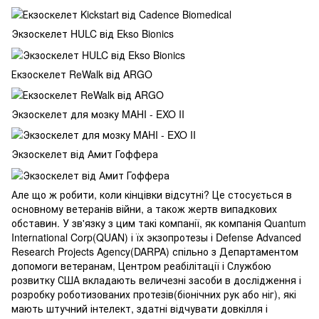
Экзоскелет HULC від Ekso Bionics
Екзоскелет ReWalk від ARGO
Экзоскелет для мозку MAHI - EXO II
Экзоскелет від Амит Гоффера
Але що ж робити, коли кінцівки відсутні? Це стосується в
основному ветеранів війни, а також жертв випадкових
обставин. У зв'язку з цим такі компанії, як компанія Quantum
International Corp(QUAN) і їх экзопротезы і Defense Advanced
Research Projects Agency(DARPA) спільно з Департаментом
допомоги ветеранам, Центром реабілітації і Службою
розвитку США вкладають величезні засоби в дослідження і
розробку роботизованих протезів(біонічних рук або ніг), які
мають штучний інтелект, здатні відчувати довкілля і