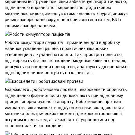
керованим інструментом, який забезпечує лікаря точністю,
підвищеною вправністю і керованістю, додатковою
механічною силою, зменшує стомлюваність хірурга, знижує
ризик захворювання хірургічної бригади гепатитом, ВІЛ і
іншими захворюваннями.
Роботи-симулятори пацієнтів
- призначені для відробітку
навичок ухвалення рішень і практичних лікарських
інтервенцій в лікуванні патологій. Такі пристрої повністю
відтворюють фізіологію людини, моделює клінічні сценарії,
реагують на введення препаратів, аналізують дії навчаних і
відповідним чином реагують на клінічні дії.
Екзоскелети і роботизовані протези
- екзоскелети сприяють
підвищенню фізичної сили і допомагають при відновному
процесі опорно-рухового апарату. Роботизовані протези -
импланты, які замінюють відсутні кінцівки, складаються з
механико-электрических елементів, мікроконтроллерів з
штучним інтелектом, а також здатні управлятися від
нервових закінчень людини.