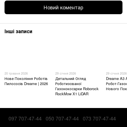
Новий коментар
Інші записи
20 травня 2026
29 січня 2026
29 січня 2026
Нове Покоління Роботів
Детальний Огляд
Dreame A3 
Пилососів Dreame | 2026
Роботизованої
Робот-Газо
Газонокосарки Roborock
Нового Пок
RockMow X1 LiDAR
097 707-47-44
050 707-47-44
073 707-47-44