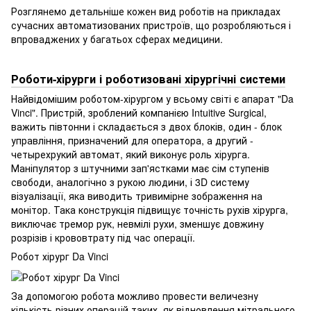
Розглянемо детальніше кожен вид роботів на прикладах
сучасних автоматизованих пристроїв, що розробляються і
впроваджених у багатьох сферах медицини.
Роботи-хірурги і роботизовані хірургічні системи
Найвідомішим роботом-хірургом у всьому світі є апарат "Da
Vinci". Пристрій, зроблений компанією Intuitive Surgical,
важить півтонни і складається з двох блоків, один - блок
управління, призначений для оператора, а другий -
четырехрукий автомат, який виконує роль хірурга.
Маніпулятор з штучними зап'ястками має сім ступенів
свободи, аналогічно з рукою людини, і 3D систему
візуалізації, яка виводить тривимірне зображення на
монітор. Така конструкція підвищує точність рухів хірурга,
виключає тремор рук, невмілі рухи, зменшує довжину
розрізів і крововтрату під час операції.
Робот хірург Da Vinci
За допомогою робота можливо провести величезну
кількість різних операцій таких, як відновлення мітрального