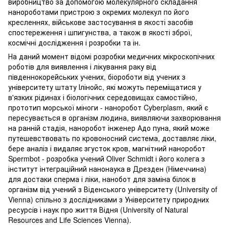
виробництво за допомогою молекулярного складання
нанороботами пристрою з окремих молекул по його
кресленнях, військове застосування в якості засобів
спостереження і шпигунства, а також в якості зброї,
космічні дослідження і розробки та ін.
На даний момент відомі розробки медичних мікроскопічних
роботів для виявлення і лікування раку від
південнокорейських учених, біороботи від учених з
університету штату Ілінойс, які можуть переміщатися у
в'язких рідинах і біологічних середовищах самостійно,
прототип морської міноги - наноробот Cyberplasm, який є
пересувається в організм людина, виявляючи захворювання
на ранній стадія, наноробот інженер Адо пуна, який може
путешевствовать по кровоносний система, доставляє ліки,
бере аналіз і видаляє згусток кров, магнітний наноробот
Spermbot - розробка учений Oliver Schmidt і його колега з
інститут інтеграційний нанонаука в Дрезден (Німеччина)
для достаки сперма і ліки, нанобот для заміна білок в
організм від учений з Віденського університету (University of
Vienna) спільно з дослідниками з Університету природних
ресурсів і наук про життя Відня (University of Natural
Resources and Life Sciences Vienna).