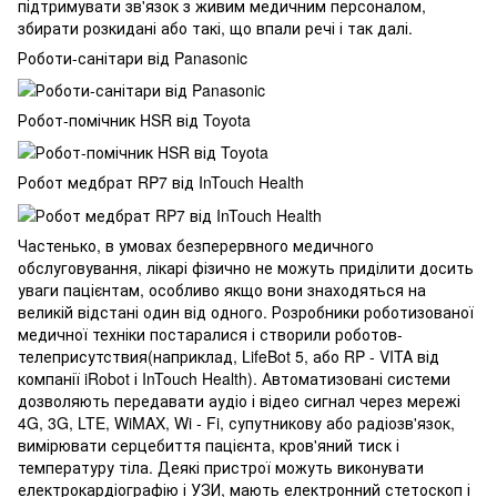
підтримувати зв'язок з живим медичним персоналом,
збирати розкидані або такі, що впали речі і так далі.
Роботи-санітари від Panasonic
Робот-помічник HSR від Toyota
Робот медбрат RP7 від InTouch Health
Частенько, в умовах безперервного медичного
обслуговування, лікарі фізично не можуть приділити досить
уваги пацієнтам, особливо якщо вони знаходяться на
великій відстані один від одного. Розробники роботизованої
медичної техніки постаралися і створили роботов-
телеприсутствия(наприклад, LifeBot 5, або RP - VITA від
компанії iRobot і InTouch Health). Автоматизовані системи
дозволяють передавати аудіо і відео сигнал через мережі
4G, 3G, LTE, WiMAX, Wi - Fi, супутникову або радіозв'язок,
вимірювати серцебиття пацієнта, кров'яний тиск і
температуру тіла. Деякі пристрої можуть виконувати
електрокардіографію і УЗИ, мають електронний стетоскоп і