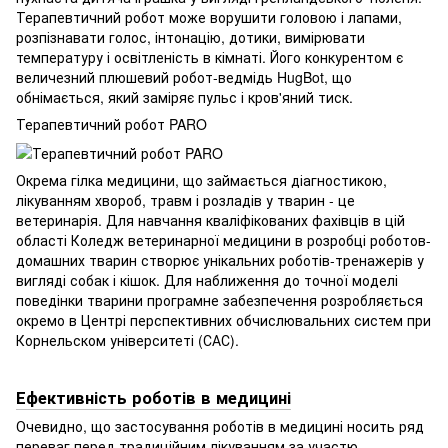
Терапевтичний робот може ворушити головою і лапами,
розпізнавати голос, інтонацію, дотики, вимірювати
температуру і освітленість в кімнаті. Його конкурентом є
величезний плюшевий робот-ведмідь HugBot, що
обнімається, який заміряє пульс і кров'яний тиск.
Терапевтичний робот PARO
Окрема гілка медицини, що займається діагностикою,
лікуванням хвороб, травм і розладів у тварин - це
ветеринарія. Для навчання кваліфікованих фахівців в цій
області Коледж ветеринарної медицини в розробці роботов-
домашних тварин створює унікальних роботів-тренажерів у
вигляді собак і кішок. Для наближення до точної моделі
поведінки тварини програмне забезпечення розробляється
окремо в Центрі перспективних обчислювальних систем при
Корнельском університеті (САС).
Ефективність роботів в медицині
Очевидно, що застосування роботів в медицині носить ряд
переваг перед традиційним лікуванням за участю