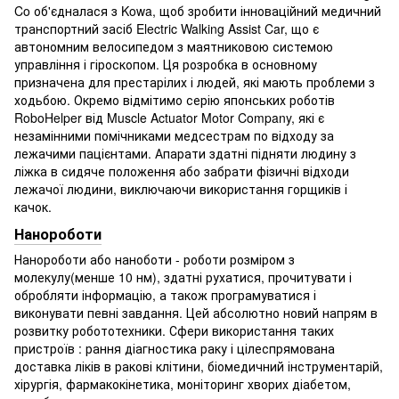
Co об'єдналася з Kowa, щоб зробити інноваційний медичний
транспортний засіб Electric Walking Assist Car, що є
автономним велосипедом з маятниковою системою
управління і гіроскопом. Ця розробка в основному
призначена для престарілих і людей, які мають проблеми з
ходьбою. Окремо відмітимо серію японських роботів
RoboHelper від Muscle Actuator Motor Company, які є
незамінними помічниками медсестрам по відходу за
лежачими пацієнтами. Апарати здатні підняти людину з
ліжка в сидяче положення або забрати фізичні відходи
лежачої людини, виключаючи використання горщиків і
качок.
Нанороботи
Нанороботи або наноботи - роботи розміром з
молекулу(менше 10 нм), здатні рухатися, прочитувати і
обробляти інформацію, а також програмуватися і
виконувати певні завдання. Цей абсолютно новий напрям в
розвитку робототехники. Сфери використання таких
пристроїв : рання діагностика раку і цілеспрямована
доставка ліків в ракові клітини, біомедичний інструментарій,
хірургія, фармакокінетика, моніторинг хворих діабетом,