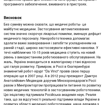
програмного забезпечення, вживаного в пристроях.
Висновок
Без сумніву можна сказати, що медичні роботы- це
майбутнє медицини. Застосування автоматизованих
систем значно скорочує лікарські помилки, зменшує дефіцит
медичного персоналу. Наноробототехника допомагає
здолати важкі захворювання і запобігти ускладненням на
ранній стадії, широко застосовувати ефективні наноліки. У
течії найближчих 10-15 років медицина ступить на новий
рівень з використанням роботизованого обслуговування. На
жаль, Україна знаходиться в жалюгідному стані відносно
цієї галузі розвитку. Приміром, в Росії в Єкатеринбурзі
знаменитий робот-хірург "Da Vinci" провів свою першу
операцію ще в 2007 році. А в 2012 році президент Дмитро
Анатолійович Медведєв доручив Мінохоронздоров'я Росії
разом з Минпромторгом пропрацювати питання по розвитку
нових медичних технологій із застосуванням робототехники.
Цю ініціативу підтримала Російська академія наук. Реалія
така, що за відсутності реальної підтримки влади України в
розвитку області медичної робототехники, наша держава з