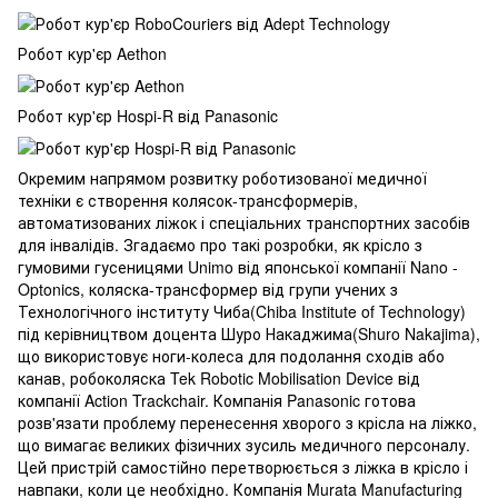
Робот кур'єр Aethon
Робот кур'єр Hospi-R від Panasonic
Окремим напрямом розвитку роботизованої медичної
техніки є створення колясок-трансформерів,
автоматизованих ліжок і спеціальних транспортних засобів
для інвалідів. Згадаємо про такі розробки, як крісло з
гумовими гусеницями Unimo від японської компанії Nano -
Optonics, коляска-трансформер від групи учених з
Технологічного інституту Чиба(Chiba Institute of Technology)
під керівництвом доцента Шуро Накаджима(Shuro Nakajima),
що використовує ноги-колеса для подолання сходів або
канав, робоколяска Tek Robotic Mobilisation Device від
компанії Action Trackchair. Компанія Panasonic готова
розв'язати проблему перенесення хворого з крісла на ліжко,
що вимагає великих фізичних зусиль медичного персоналу.
Цей пристрій самостійно перетворюється з ліжка в крісло і
навпаки, коли це необхідно. Компанія Murata Manufacturing