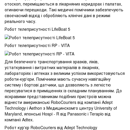
отоскоп, переміщаються в лікарняних коридорах і палатах,
огинаючи перешкоди. Такі медичні помічники забезпечують
своєчасний відхід і обробляють клінічні дані в режимі
реального часу.
Робот телеприсутності LifeBoat 5
Робот телеприсутності RP - VITA
Для безпечного транспортування зразків, ліків,
устаткування і витратних матеріалів в лікарнях,
лабораторіях і аптеках з великим успіхом використовуються
роботи-кур'єри. Помічники мають сучасну навігаційну
систему і бортові датчики, що дозволяють з легкістю
пересуватися в приміщеннях із складним плануванням. До
яскравими представникам подібних пристроїв можна
віднести американські RoboCouriers від компанії Adept
Technology і Aethon з Медицинскомго центру University of
Maryland, японські Hospi - R від Panasonic і Terapio від
компанії Adtex.
Робот кур'єр RoboCouriers від Adept Technology