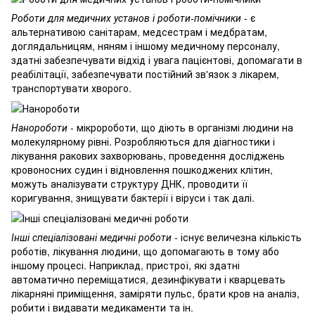
Роботи для медичних установ і роботи-помічники
- є
альтернативою санітарам, медсестрам і медбратам,
доглядальницям, няням і іншому медичному персоналу,
здатні забезпечувати відхід і увага пацієнтові, допомагати в
реабілітації, забезпечувати постійний зв'язок з лікарем,
транспортувати хворого.
Нанороботи
- мікророботи, що діють в організмі людини на
молекулярному рівні. Розробляються для діагностики і
лікування ракових захворювань, проведення досліджень
кровоносних судин і відновлення пошкоджених клітин,
можуть аналізувати структуру ДНК, проводити її
коригування, знищувати бактерії і віруси і так далі.
Інші спеціалізовані медичні роботи
- існує величезна кількість
роботів, лікування людини, що допомагають в тому або
іншому процесі. Наприклад, пристрої, які здатні
автоматично переміщатися, дезинфікувати і кварцевать
лікарняні приміщення, заміряти пульс, брати кров на аналіз,
робити і видавати медикаменти та ін.