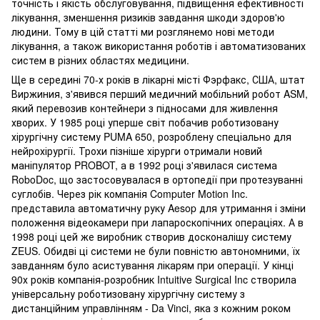
точність і якість обслуговування, підвищення ефективності
лікування, зменшення ризиків завдання шкоди здоров'ю
людини. Тому в цій статті ми розглянемо нові методи
лікування, а також використання роботів і автоматизованих
систем в різних областях медицини.
Ще в середині 70-х років в лікарні місті Фэрфакс, США, штат
Виржиния, з'явився перший медичний мобільний робот ASM,
який перевозив контейнери з підносами для живлення
хворих. У 1985 році уперше світ побачив роботизовану
хірургічну систему PUMA 650, розроблену спеціально для
нейрохірургії. Трохи пізніше хірурги отримали новий
маніпулятор PROBOT, а в 1992 році з'явилася система
RoboDoc, що застосовувалася в ортопедії при протезуванні
суглобів. Через рік компанія Computer Motion Inc.
представила автоматичну руку Aesop для утримання і зміни
положення відеокамери при лапароскопічних операціях. А в
1998 році цей же виробник створив досконалішу систему
ZEUS. Обидві ці системи не були повністю автономними, їх
завданням було асистування лікарям при операції. У кінці
90х років компанія-розробник Intuitive Surgical Inc створила
універсальну роботизовану хірургічну систему з
дистанційним управлінням - Da Vinci, яка з кожним роком