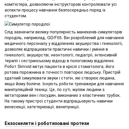
комп'ютера, дозволяючи інструкторові контролювати усі
аспекти процесу навчання безпосередньо поряд із
студентом.
Слід зазначити велику популярність манекенів-симуляторів
породіль, наприклад, GD/F55. Він розроблений для навчання
медичного персоналу у відділеннях акушерства і гінекології,
дозволяє відпрацювати практичні навички і уміння в
гінекології, акушерстві, неонтології, педіатрії, інтенсивній
терапії і сестринському відході в пологовому відділенні.
Робот Simroid імітує пацієнта в кріслі стоматолога, його
ротова порожнина в точності повторює людську. Пристрій
здатний симулювати звуки і стогін, які створює людина,
якщо йому боляче. Існують роботи-тренажери для навчання
маніпуляційній техніці. Це, по суті, муляж людини з
імітаторами вен і посудин, виконаних з еластичних трубок.
На такому пристрої студенти відпрацьовують навички
венесекції, катетеризації, венепункції.
Екзоскелети і роботизовані протези