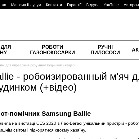
авка
Магазин Шоурум
Контакти
Гарантії
Відгуки
YouTube
Авторськ
 ДЛЯ
РОБОТИ
РУЧНІ
АК
НУ
ГАЗОНОКОСАРКИ
ПИЛОСОСИ
омяч для управління розумним будинком (+відео)
lie - робоизированный м'яч д
удинком (+відео)
от-помічник Samsung Ballie
ла на виставці CES 2020 в Лас-Вегасі унікальний пристрій - робот-
шнім світом і підкорятися своєму хазяїну.