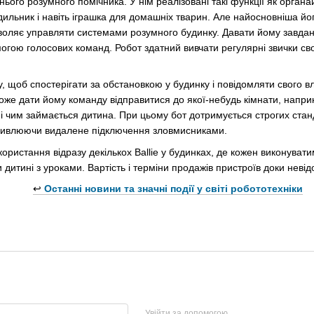
ього розумного помічника. У нім реалізовані такі функції як орган
удильник і навіть іграшка для домашніх тварин. Але найосновніша йо
зволяє управляти системами розумного будинку. Давати йому завда
огою голосових команд. Робот здатний вивчати регулярні звички сво
, щоб спостерігати за обстановкою у будинку і повідомляти свого в
 може дати йому команду відправитися до якої-небудь кімнати, напри
 чим займається дитина. При цьому бот дотримується строгих станд
ливлюючи видалене підключення зловмисниками.
ористання відразу декількох Ballie у будинках, де кожен виконуват
итині з уроками. Вартість і терміни продажів пристроїв доки невід
↩️
Останні новини та значні події у світі робототехніки
Увійти за допомогою