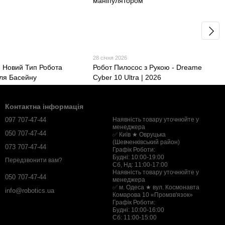
28 січня 2026
- Новий Тип Робота
Робот Пилосос з Рукою - Dreame
ля Басейну
Cyber 10 Ultra | 2026
Контактна інформація
097 707-47-44
Наявність товару уточнюйте у
менеджера
050 707-47-44
✅ Київ ★ Овруцька
(Шевченківський район)
073 707-47-44
Графік Роботи:
Будні: 10:00-19:00
Передзвонити вам?
Сб, Нд: 11:00-17:00
Наявність товару уточнюйте у
050 707-47-44
менеджера
✅ м. Одеса ★ вул. Космонавта
info@robotics.ua
Комарова 10 «Промзв'язок»
Графік Роботи:
Будні: 10:00-16:00
Сб: 11:00-15:00