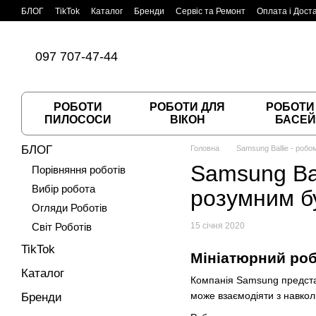
Перейти до основного контенту
БЛОГ
TikTok
Каталог
Бренди
Сервіс та Ремонт
Оплата і Дост
Угода користувача
Договір публічної оферти
097 707-47-44
РОБОТИ
РОБОТИ ДЛЯ
РОБОТИ
ПИЛОСОСИ
ВІКОН
БАСЕЙ
БЛОГ
Головна
Samsung Ballie - роб
Samsung Bal
Порівняння роботів
Вибір робота
розумним б
Огляди Роботів
Світ Роботів
15 січня 2020
TikTok
Мініатюрний роб
Каталог
Компанія Samsung представи
може взаємодіяти з навколи
Бренди