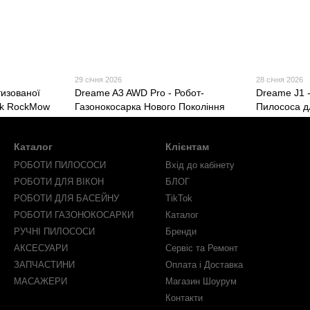
29 січня 2026
28 січня 2026
изованої
Dreame A3 AWD Pro - Робот-
Dreame J1 
ck RockMow
Газонокосарка Нового Покоління
Пилососа д
Каталог
Клієнтам
РОБОТИ ПИЛОСОСИ
Вхід до кабінету
РОБОТИ ДЛЯ ВІКОН
БЛОГ
РОБОТИ ДЛЯ БАСЕЙНУ
TikTok
РОБОТИ ГАЗОНОКОСАРКИ
Каталог
РУЧНІ ПИЛОСОСИ
Бренди
АКСЕСУАРИ
Сервіс та Ремонт
ЗАПЧАСТИНИ
Оплата і Доставка
МАСАЖЕРИ
Магазин Шоурум
Контакти