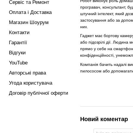
Робот виконує роль домашн
Сервіс та Ремонт
програвач, консультант, б
Оплата і Доставка
штучний інтелект, який до
застосування або за допом
Магазин Шоурум
них.
Контакти
Гаджет має бортову камеру
Гарантії
або підозрілі дії. Людина
прямо у себе на смартфоні
Відгуки
конфіденційності, унемож
YouTube
Компанія бачить надалі вик
пилососом або допомагати д
Авторські права
Угода користувача
Договір публічної оферти
Новий коментар