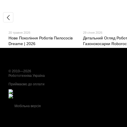
20 травня 2026
29 січня 2026
Нове Покоління Роботів Пилососів
Детальний Огляд Робот
Dreame | 2026
Газонокосарки Roboro
X1 LiDAR
© 2010—2026
Робототехніка Україна
Приймаємо до оплати
Мобільна версія