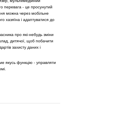
айзер, мультимедійний
го перевага - це просунутий
ння можна через мобільне
го хазяїна і адаптуватися до
ласника про які-небудь зміни
клад, дитячої, щоб побачити
артів захисту даних і
име якусь функцію - управляти
омі.