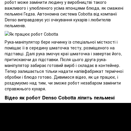
робот може замінити людину у виробництві такого
важливого і улюбленого усіма японцями блюда, як смажені
пельмені Гедза. Автономна система Сobotta від компанії
Denso виправдовує усі очікування кухарів і любителів
пельменів.
Рука-маніпулятор бере начинку із спеціальної місткості і
поміщає її в середину шматочка тесту, розміщеного на
підставці. Далі рука змочує краї шматочка і завертає його,
притискаючи до підставки. Після цього друга рука-
маніпулятор забирає готовий виріб і складає в контейнер.
Тепер залишається тільки надати напівфабрикат термічної
обробки і блюдо готово. Дивимося відео, як це працює, і
роздумуємо над тим, чи зможе робот незабаром замінити
справжнього кухаря.
Відео як робот Denso Cobotta ліпить пельмені