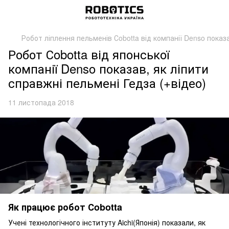
Робот ліплення пельменів Сobotta від компанії Denso показ
Робот Сobotta від японської
компанії Denso показав, як ліпити
справжні пельмені Гедза (+відео)
11 листопада 2018
Як працює робот Сobotta
Учені технологічного інституту Aichi(Японія) показали, як