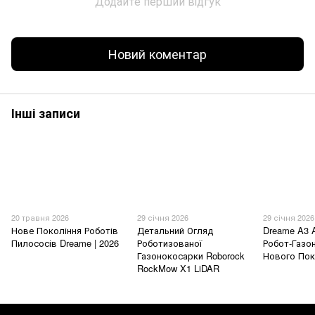
Додайте перший відгук
Новий коментар
Інші записи
20 травня 2026
29 січня 2026
29 січня 2026
Нове Покоління Роботів
Детальний Огляд
Dreame A3 
Пилососів Dreame | 2026
Роботизованої
Робот-Газо
Газонокосарки Roborock
Нового Пок
RockMow X1 LiDAR