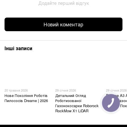
Додайте перший відгук
Новий коментар
Інші записи
20 травня 2026
29 січня 2026
29 січня 2026
Нове Покоління Роботів
Детальний Огляд
Dreame A3 
Пилососів Dreame | 2026
Роботизованої
Робот-Газо
Газонокосарки Roborock
Нового Пок
RockMow X1 LiDAR