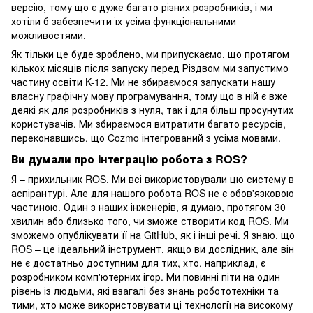
версію, тому що є дуже багато різних розробників, і ми
хотіли б забезпечити їх усіма функціональними
можливостями.
Як тільки це буде зроблено, ми припускаємо, що протягом
кількох місяців після запуску перед Різдвом ми запустимо
частину освіти K-12. Ми не збираємося запускати нашу
власну графічну мову програмування, тому що в ній є вже
деякі як для розробників з нуля, так і для більш просунутих
користувачів. Ми збираємося витратити багато ресурсів,
переконавшись, що Cozmo інтегрований з усіма мовами.
Ви думали про інтеграцію робота з ROS?
Я – прихильник ROS. Ми всі використовували цю систему в
аспірантурі. Але для нашого робота ROS не є обов'язковою
частиною. Один з наших інженерів, я думаю, протягом 30
хвилин або близько того, чи зможе створити код ROS. Ми
зможемо опублікувати її на GitHub, як і інші речі. Я знаю, що
ROS – це ідеальний інструмент, якщо ви дослідник, але він
не є достатньо доступним для тих, хто, наприклад, є
розробником комп'ютерних ігор. Ми повинні піти на один
рівень із людьми, які взагалі без знань робототехніки та
тими, хто може використовувати ці технології на високому