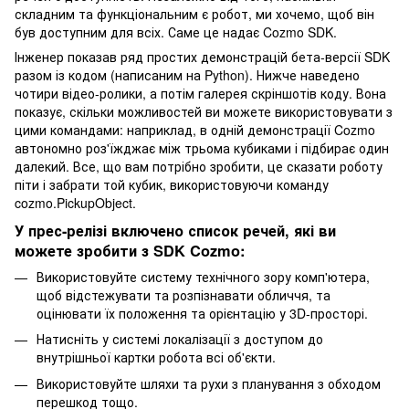
складним та функціональним є робот, ми хочемо, щоб він
був доступним для всіх. Саме це надає Cozmo SDK.
Інженер показав ряд простих демонстрацій бета-версії SDK
разом із кодом (написаним на Python). Нижче наведено
чотири відео-ролики, а потім галерея скріншотів коду. Вона
показує, скільки можливостей ви можете використовувати з
цими командами: наприклад, в одній демонстрації Cozmo
автономно роз'їжджає між трьома кубиками і підбирає один
далекий. Все, що вам потрібно зробити, це сказати роботу
піти і забрати той кубик, використовуючи команду
cozmo.PickupObject.
У прес-релізі включено список речей, які ви
можете зробити з SDK Cozmo:
Використовуйте систему технічного зору комп'ютера,
щоб відстежувати та розпізнавати обличчя, та
оцінювати їх положення та орієнтацію у 3D-просторі.
Натисніть у системі локалізації з доступом до
внутрішньої картки робота всі об'єкти.
Використовуйте шляхи та рухи з планування з обходом
перешкод тощо.