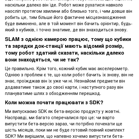
наскільки далеко він їде. Робот може рухатися навколо
наосліп протягом хвилини або близько того, і чим довше він
робить це, тим більше його фактичне місцезнаходження
буде вимкнено, але в той момент він бачить орієнтир, будь-
який з кубиків, і точно знатиме, де він знаходиться знову.
SLAM з однією камерою працює, тому що кубики
та зарядки док-станції мають відомий розмір,
тому робот здатний сказати, наскільки далеко
вони знаходяться, чи не так?
Це правильно. Крім того, кожний кубик має акселерометр.
Однією з проблем є те, що коли робот бачить їх знову, він не
знає, проїжджав він їх уже чи ні. Незнайомі предмети він
додаватиме також до своєї карти, і наступного разу він
плануватиме шлях з обходженням перешкод.
Коли можна почати працювати з SDK?
Ми випускаємо SDK як бета-версію продукту у жовтні.
Насправді, ми багато сперечалися про це: чи варто
випустити бета-версію зараз, чи потрібно почекати ще
шість місяців, поки ми не буде готовий повний комплект
SDK? Ми вирішили, що напевно хочемо випустити бета-