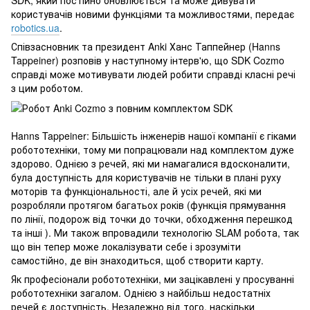
користувачів новими функціями та можливостями, передає
robotics.ua
.
Співзасновник та президент Anki Ханс Таппейнер (Hanns
Tappeiner) розповів у наступному інтерв'ю, що SDK Cozmo
справді може мотивувати людей робити справді класні речі
з цим роботом.
Hanns Tappeiner: Більшість інженерів нашої компанії є гіками
робототехніки, тому ми попрацювали над комплектом дуже
здорово. Однією з речей, які ми намагалися вдосконалити,
була доступність для користувачів не тільки в плані руху
моторів та функціональності, але й усіх речей, які ми
розробляли протягом багатьох років (функція прямування
по лінії, подорож від точки до точки, обходження перешкод
та інші ). Ми також впровадили технологію SLAM робота, так
що він тепер може локалізувати себе і зрозуміти
самостійно, де він знаходиться, щоб створити карту.
Як професіонали робототехніки, ми зацікавлені у просуванні
робототехніки загалом. Однією з найбільш недостатніх
речей є доступність. Незалежно від того, наскільки