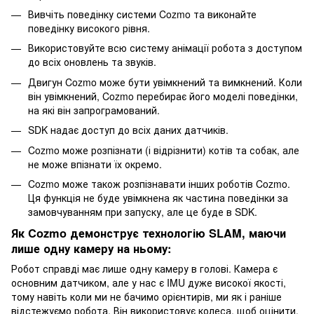
Вивчіть поведінку системи Cozmo та виконайте
поведінку високого рівня.
Використовуйте всю систему анімації робота з доступом
до всіх оновлень та звуків.
Двигун Cozmo може бути увімкнений та вимкнений. Коли
він увімкнений, Cozmo перебирає його моделі поведінки,
на які він запрограмований.
SDK надає доступ до всіх даних датчиків.
Cozmo може розпізнати (і відрізнити) котів та собак, але
не може впізнати їх окремо.
Cozmo може також розпізнавати інших роботів Cozmo.
Ця функція не буде увімкнена як частина поведінки за
замовчуванням при запуску, але це буде в SDK.
Як Cozmo демонструє технологію SLAM, маючи
лише одну камеру на ньому:
Робот справді має лише одну камеру в голові. Камера є
основним датчиком, але у нас є IMU дуже високої якості,
тому навіть коли ми не бачимо орієнтирів, ми як і раніше
відстежуємо робота. Він використовує колеса, щоб оцінити,