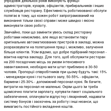
упродовж декількох років виконують функції
адміністраторів, кухарів, офіціантів, прибиральників і інших
службовців ресторану. Ефективність роботизованої обслуги
полягає в тому, що кожен робот запрограмований на
виконання тільки своєї справи і може швидко і якісно
виконувати свою роботу.
Звичайно, поки що замінити увесь склад ресторану
роботами неможливо, але якщо встановити пару
оригінальних автоматизованих пристроїв в закладі, можна
розраховувати на полегшення праці і, можливо, залучення
більше клієнтів. Усім відомо, що добре підібраний персонал -
візитна картка закладу. Для того, щоб обслужити ресторан
на 200 посадочних місць за умови інтенсивного
завантаження, необхідно мати штат приблизно в 30-50
чоловік. Пропорції співробітників при цьому будуть такі: 15%
- менеджери кухні і гостьового залу, 50-55% - офіціанти,
бармени і 25-30% - допоміжний персонал кухні. Як бачите,
витрати на персонал не маленькі. Окрім цього їм треба
щомісячно платити зарплату, купувати пакет соціального
забезпечення, оплачувати відпустку і лікарняний, надавати
систему бонусів і заохочень за роботу і інші нюанси, що
вимагають постійного вкладення коштів.