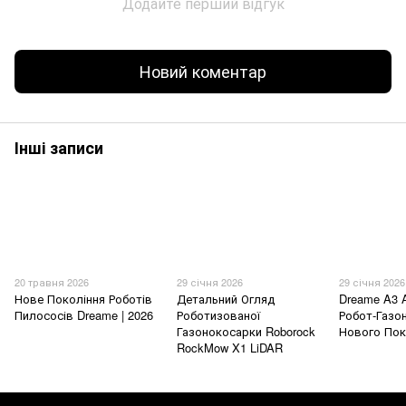
Додайте перший відгук
Новий коментар
Інші записи
20 травня 2026
29 січня 2026
29 січня 2026
Нове Покоління Роботів
Детальний Огляд
Dreame A3 
Пилососів Dreame | 2026
Роботизованої
Робот-Газо
Газонокосарки Roborock
Нового Пок
RockMow X1 LiDAR