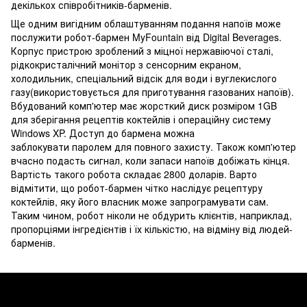
декількох співробітників-барменів.
Ще одним вигідним облаштуванням подання напоїв може
послужити робот-бармен MyFountain від Digital Beverages.
Корпус пристрою зроблений з міцної нержавіючої сталі,
рідкокристалічний монітор з сенсорним екраном,
холодильник, спеціальний відсік для води і вуглекислого
газу(використовується для приготування газованих напоїв).
Вбудований комп'ютер має жорсткий диск розміром 1GB
для зберігання рецептів коктейлів і операційну систему
Windows XP. Доступ до бармена можна
заблокувати паролем для повного захисту. Також комп'ютер
вчасно подасть сигнал, коли запаси напоїв добіжать кінця.
Вартість такого робота складає 2800 доларів. Варто
відмітити, що робот-бармен чітко наслідує рецептуру
коктейлів, яку його власник може запрограмувати сам.
Таким чином, робот ніколи не обдурить клієнтів, наприклад,
пропорціями інгредієнтів і їх кількістю, на відміну від людей-
барменів.