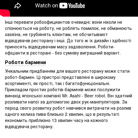
Інші переваги робоофициантов очевидні: вони ніколи не
спізнюються на роботу, не роблять помилок, не обманюють
хазяїна, не грубіянять клієнтам, не обсчитывают
відвідувачів ресторану і інші. До того ж їх дизайн і здібності
приносять відвідувачам масу задоволення. Роботи-
офіціанти в ресторані - без сумніву виграшний варіант.
Роботи бармени
Унікальним придбанням для вашого ресторану може стати
робот-бармен. Ці пристрої представлені в широкому
асортименті, як прості, так і багатофункціональні.
Прикладом простих роботів-барменів може послужити
винахід японської компанії Mr. Asahi - Beer robot. Він здатний
розливати напої за допомогою двох рук-маніпуляторів. За
період свого розвитку робот навчився витрачати на розлив
одного келиха пива близько 2 хвилин, що в результаті
економить приблизно 13 хвилин часу на кожного
відвідувача ресторану.