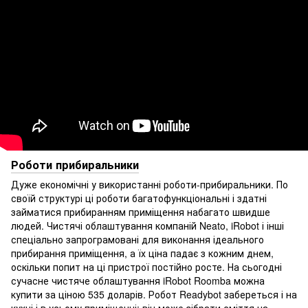
Роботи прибиральники
Дуже економічні у використанні роботи-прибиральники. По
своїй структурі ці роботи багатофункціональні і здатні
займатися прибиранням приміщення набагато швидше
людей. Чистячі облаштування компаній Neato, iRobot і інші
спеціально запрограмовані для виконання ідеального
прибирання приміщення, а їх ціна падає з кожним днем,
оскільки попит на ці пристрої постійно росте. На сьогодні
сучасне чистяче облаштування iRobot Roomba можна
купити за ціною 535 доларів. Робот Readybot забереться і на