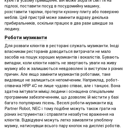
кухні і в усьому приміщенні: він може зібрати сміття на
підлозі, поставити посуд в посудомийну машину,
розставити тарілки, протерти кухонну плиту або поверхню
меблів. Цей пристрій може замінити відразу декілька
прибиральників, оскільки працює в два рази швидше за
людину.
Роботи музиканти
Для розваги клієнтів в ресторані служать музиканти. Іноді
власникам ресторанів доводиться витрачати не мало
засобів на пошук хороших музикантів і вокалістів. Бувають
випадки, коли клієнти навіть не звертають уваги на живу
музику або ж залишаються невдоволені їх виступом з різних
причин. Але якщо замінити музикантів роботами, таке
видовище не залишиться непоміченим. Наприклад, робот-
співачка HRP 4C не лише чудово співає, але і танцює. Вона
здатна імітувати міміці людини і оснащена спеціальним
програмним забезпеченням, що дозволяє їй містити у базі
багато популярних пісень. Веселі роботи-музиканти від
Partner Robot, NEC і тому подібне можуть також грати на
різних інструментах і справляти незабутнє враження на
клієнтів. Відвідувачі можуть легко замовляти улюблену
музику, натиснувши всього пару кнопок на дисплеї роботів.