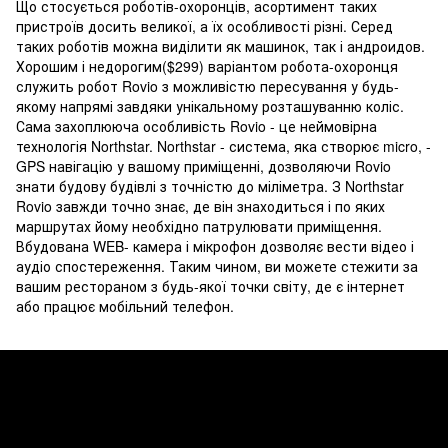
Що стосується роботів-охоронців, асортимент таких
пристроїв досить великої, а їх особливості різні. Серед
таких роботів можна виділити як машинок, так і андроидов.
Хорошим і недорогим($299) варіантом робота-охоронця
служить робот Rovio з можливістю пересування у будь-
якому напрямі завдяки унікальному розташуванню коліс.
Сама захоплююча особливість Rovio - це неймовірна
технологія Northstar. Northstar - система, яка створює micro, -
GPS навігацію у вашому приміщенні, дозволяючи Rovio
знати будову будівлі з точністю до міліметра. З Northstar
Rovio завжди точно знає, де він знаходиться і по яких
маршрутах йому необхідно патрулювати приміщення.
Вбудована WEB- камера і мікрофон дозволяє вести відео і
аудіо спостереження. Таким чином, ви можете стежити за
вашим рестораном з будь-якої точки світу, де є інтернет
або працює мобільний телефон.