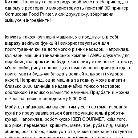
Китаю і Таїланду і є свого роду особливістю. Наприклад, в
одному з ресторанів використовують пристрій 3D принтер
Cornucopia Food Printer, який друкує їжу, зберігаючи і
змішуючи інгредієнти!
Існують також кулінарні машини, які поєднують в собі
відразу декілька функцій і використовуються для
приготування їжі за допомогою різних насадок. Наприклад,
кулінарні машини тайваньської компанії ANKO служать для
виробництва практично будь-якого виду етнічної їжі з тесту,
м'яса, риби, рису і овочів. Ці автоматизовані пристрої здатні
приготувати будь-які блюда у великій кількості і чудової
якості. Наприклад, одна машина за годину може випекти
близько 3000 млинців з надзвичайно тонкою тестовою
оболонкою і великою кількістю начинки. Придбати її можна і
в Росії за ціною в середньому $ 30 000.
Мабуть, найцікавішим відкриттям у світі автоматизованої
кухні по праву вважаються багатофункціональні роботи-
кухарі. Наприклад, робот-кухар IBER GOURMET, крім того,
що ріже, перемелює, кришить, меле, тре, рубає лід, змішує,
збиває, розтоплює, замішує тісто, може прекрасно готувати
найрізноманітніші холодні і гарячі блюда, як прості, так і