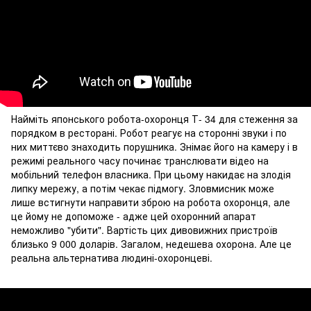
Найміть японського робота-охоронця Т- 34 для стеження за
порядком в ресторані. Робот реагує на сторонні звуки і по
них миттєво знаходить порушника. Знімає його на камеру і в
режимі реального часу починає транслювати відео на
мобільний телефон власника. При цьому накидає на злодія
липку мережу, а потім чекає підмогу. Зловмисник може
лише встигнути направити зброю на робота охоронця, але
це йому не допоможе - адже цей охоронний апарат
неможливо "убити". Вартість цих дивовижних пристроїв
близько 9 000 доларів. Загалом, недешева охорона. Але це
реальна альтернатива людині-охоронцеві.