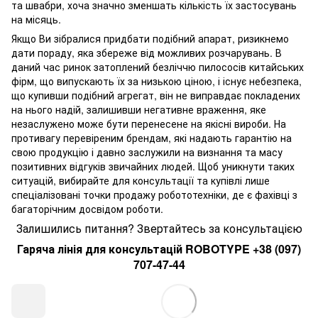
та швабри, хоча значно зменшать кількість їх застосувань
на місяць.
Якщо Ви зібралися придбати подібний апарат, ризикнемо
дати пораду, яка збереже від можливих розчарувань. В
даний час ринок затоплений безліччю пилососів китайських
фірм, що випускають їх за низькою ціною, і існує небезпека,
що купивши подібний агрегат, він не виправдає покладених
на нього надій, залишивши негативне враження, яке
незаслужено може бути перенесене на якісні вироби. На
противагу перевіреним брендам, які надають гарантію на
свою продукцію і давно заслужили на визнання та масу
позитивних відгуків звичайних людей. Щоб уникнути таких
ситуацій, вибирайте для консультації та купівлі лише
спеціалізовані точки продажу робототехніки, де є фахівці з
багаторічним досвідом роботи.
Залишились питання? Звертайтесь за консультацією
Гаряча лінія для консультацій ROBOTYPE +38 (097)
707-47-44