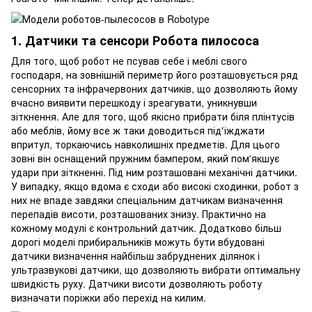
1. Датчики та сенсори Робота пилососа
Для того, щоб робот не псував себе і меблі свого
господаря, на зовнішній периметр його розташовується ряд
сенсорних та інфрачервоних датчиків, що дозволяють йому
вчасно виявити перешкоду і зреагувати, уникнувши
зіткнення. Але для того, щоб якісно прибрати біля плінтусів
або меблів, йому все ж таки доводиться під'їжджати
впритул, торкаючись навколишніх предметів. Для цього
зовні він оснащений пружним бампером, який пом'якшує
удари при зіткненні. Під ним розташовані механічні датчики.
У випадку, якщо вдома є сходи або високі сходинки, робот з
них не впаде завдяки спеціальним датчикам визначення
перепадів висоти, розташованих знизу. Практично на
кожному модулі є контрольний датчик. Додатково більш
дорогі моделі прибиральників можуть бути вбудовані
датчики визначення найбільш забруднених ділянок і
ультразвукові датчики, що дозволяють вибрати оптимальну
швидкість руху. Датчики висоти дозволяють роботу
визначати поріжки або перехід на килим.