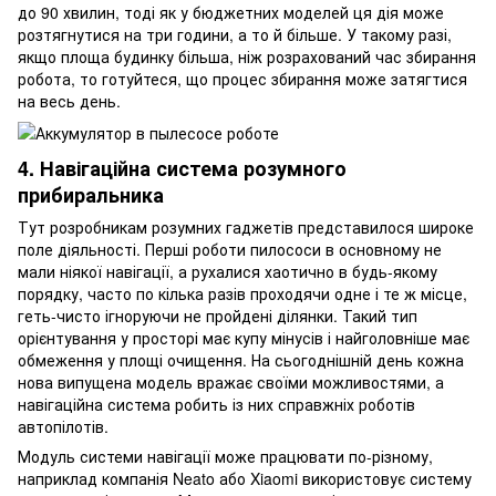
до 90 хвилин, тоді як у бюджетних моделей ця дія може
розтягнутися на три години, а то й більше. У такому разі,
якщо площа будинку більша, ніж розрахований час збирання
робота, то готуйтеся, що процес збирання може затягтися
на весь день.
4. Навігаційна система розумного
прибиральника
Тут розробникам розумних гаджетів представилося широке
поле діяльності. Перші роботи пилососи в основному не
мали ніякої навігації, а рухалися хаотично в будь-якому
порядку, часто по кілька разів проходячи одне і те ж місце,
геть-чисто ігноруючи не пройдені ділянки. Такий тип
орієнтування у просторі має купу мінусів і найголовніше має
обмеження у площі очищення. На сьогоднішній день кожна
нова випущена модель вражає своїми можливостями, а
навігаційна система робить із них справжніх роботів
автопілотів.
Модуль системи навігації може працювати по-різному,
наприклад компанія Neato або Xiaomi використовує систему