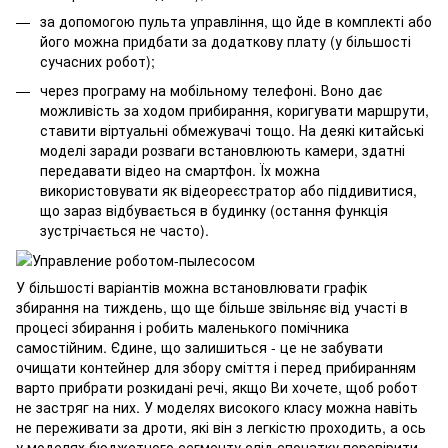
за допомогою пульта управління, що йде в комплекті або
його можна придбати за додаткову плату (у більшості
сучасних робот);
через програму на мобільному телефоні. Воно дає
можливість за ходом прибирання, коригувати маршрути,
ставити віртуальні обмежувачі тощо. На деякі китайські
моделі заради розваги встановлюють камери, здатні
передавати відео на смартфон. Їх можна
використовувати як відеореєстратор або піддивитися,
що зараз відбувається в будинку (остання функція
зустрічається не часто).
У більшості варіантів можна встановлювати графік
збирання на тиждень, що ще більше звільняє від участі в
процесі збирання і робить маленького помічника
самостійним. Єдине, що залишиться - це не забувати
очищати контейнер для збору сміття і перед прибиранням
варто прибрати розкидані речі, якщо Ви хочете, щоб робот
не застряг на них. У моделях високого класу можна навіть
не переживати за дроти, які він з легкістю проходить, а ось
у моделях бюджетного сегменту слід спочатку перевірити