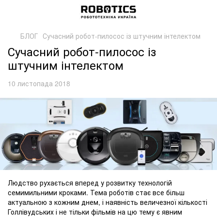
БЛОГ
Сучасний робот-пилосос із штучним інтелектом
Сучасний робот-пилосос із
штучним інтелектом
10 листопада 2018
Людство рухається вперед у розвитку технологій
семимильними кроками. Тема роботів стає все більш
актуальною з кожним днем, і наявність величезної кількості
Голлівудських і не тільки фільмів на цю тему є явним