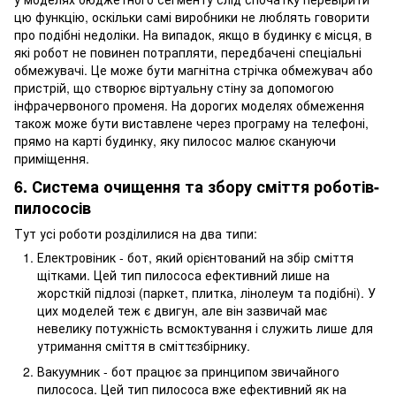
цю функцію, оскільки самі виробники не люблять говорити
про подібні недоліки. На випадок, якщо в будинку є місця, в
які робот не повинен потрапляти, передбачені спеціальні
обмежувачі. Це може бути магнітна стрічка обмежувач або
пристрій, що створює віртуальну стіну за допомогою
інфрачервоного променя. На дорогих моделях обмеження
також може бути виставлене через програму на телефоні,
прямо на карті будинку, яку пилосос малює скануючи
приміщення.
6. Система очищення та збору сміття роботів-
пилососів
Тут усі роботи розділилися на два типи:
Електровіник - бот, який орієнтований на збір сміття
щітками. Цей тип пилососа ефективний лише на
жорсткій підлозі (паркет, плитка, лінолеум та подібні). У
цих моделей теж є двигун, але він зазвичай має
невелику потужність всмоктування і служить лише для
утримання сміття в сміттєзбірнику.
Вакуумник - бот працює за принципом звичайного
пилососа. Цей тип пилососа вже ефективний як на