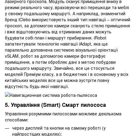
лазерного гіроскопа. Модуль сканує приміщення внизу в
режимі реального часу, враховуючи всі перешкоди та меблі
у своєму подальшому маршруті. А наприклад, знаменитий
бренд iClebo використовують інший тип навігації – оптичний
гіроскоп, за допомогою камери сканують стелю приміщення
і вже відштовхуючись від отриманих даних можуть
будувати собі план і маршрут прибирання. iRobot
запатентували технологію навігації iAdapt, яка ще
паралельно доповнена системою візуальної орієнтації
vSLAM, робот за допомогою камери фотографує
приміщення, а потім обробляє дані з метою побудови
подальшого маршруту. Звичайно, все це стосується
моделей Преміум класу, а в бюджетних і в основному у всіх
китайських моделях все ще можна зустріти повну
відсутність будь-якої навігації.
5. Управління (Smart) Смарт пилососа
Управління розумними пилососами можливе декількома
способами:
через дисплей та кнопки на самому роботі (у
найпростіших моделях);