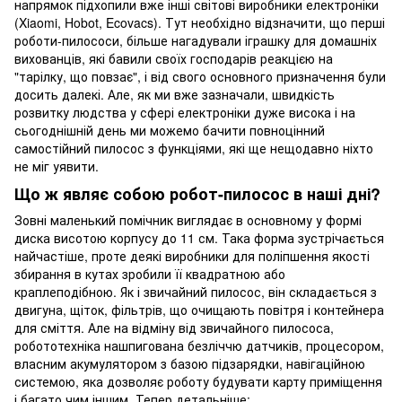
напрямок підхопили вже інші світові виробники електроніки
(Xiaomi, Hobot, Ecovacs). Тут необхідно відзначити, що перші
роботи-пилососи, більше нагадували іграшку для домашніх
вихованців, які бавили своїх господарів реакцією на
"тарілку, що повзає", і від свого основного призначення були
досить далекі. Але, як ми вже зазначали, швидкість
розвитку людства у сфері електроніки дуже висока і на
сьогоднішній день ми можемо бачити повноцінний
самостійний пилосос з функціями, які ще нещодавно ніхто
не міг уявити.
Що ж являє собою робот-пилосос в наші дні?
Зовні маленький помічник виглядає в основному у формі
диска висотою корпусу до 11 см. Така форма зустрічається
найчастіше, проте деякі виробники для поліпшення якості
збирання в кутах зробили її квадратною або
краплеподібною. Як і звичайний пилосос, він складається з
двигуна, щіток, фільтрів, що очищають повітря і контейнера
для сміття. Але на відміну від звичайного пилососа,
робототехніка нашпигована безліччю датчиків, процесором,
власним акумулятором з базою підзарядки, навігаційною
системою, яка дозволяє роботу будувати карту приміщення
і багато чим іншим. Тепер детальніше: