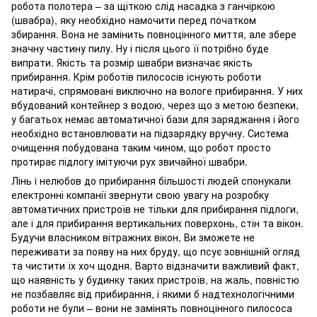
робота полотера – за щіткою слід насадка з ганчіркою
(швабра), яку необхідно намочити перед початком
збирання. Вона не замінить повноцінного миття, але збере
значну частину пилу. Ну і після цього її потрібно буде
випрати. Якість та розмір швабри визначає якість
прибирання. Крім роботів пилососів існують роботи
натирачі, спрямовані виключно на вологе прибирання. У них
вбудований контейнер з водою, через що з метою безпеки,
у багатьох немає автоматичної бази для заряджання і його
необхідно встановлювати на підзарядку вручну. Система
очищення побудована таким чином, що робот просто
протирає підлогу імітуючи рух звичайної швабри.
Лінь і нелюбов до прибирання більшості людей спонукали
електронні компанії звернути свою увагу на розробку
автоматичних пристроїв не тільки для прибирання підлоги,
але і для прибирання вертикальних поверхонь, стін та вікон.
Будучи власником вітражних вікон, Ви зможете не
переживати за появу на них бруду, що псує зовнішній огляд
та чистити їх хоч щодня. Варто відзначити важливий факт,
що наявність у будинку таких пристроїв, на жаль, повністю
не позбавляє від прибирання, і якими б надтехнологічними
роботи не були – вони не замінять повноцінного пилососа