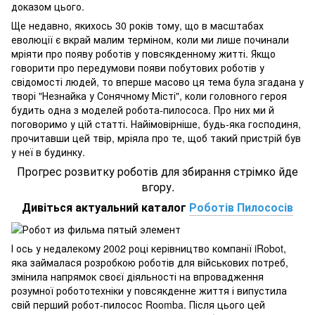
доказом цього.
Ще недавно, якихось 30 років тому, що в масштабах
еволюції є вкрай малим терміном, коли ми лише починали
мріяти про появу роботів у повсякденному житті. Якщо
говорити про передумови появи побутових роботів у
свідомості людей, то вперше масово ця тема була згадана у
творі "Незнайка у Сонячному Місті", коли головного героя
будить одна з моделей робота-пилососа. Про них ми й
поговоримо у цій статті. Найімовірніше, будь-яка господиня,
прочитавши цей твір, мріяла про те, щоб такий пристрій був
у неї в будинку.
Прогрес розвитку роботів для збирання стрімко йде
вгору.
Дивіться актуальний каталог
Роботів Пилососів
І ось у недалекому 2002 році керівництво компанії iRobot,
яка займалася розробкою роботів для військових потреб,
змінила напрямок своєї діяльності на впровадження
розумної робототехніки у повсякденне життя і випустила
свій перший робот-пилосос Roomba. Після цього цей