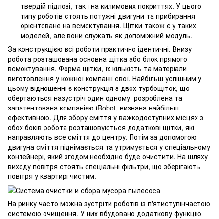
твердій підлозі, так і на килимових покриттях. У цього
типу роботів стоять потужні двигуни та прибирання
орієнтоване на всмоктування. Щітки також є у таких
моделей, але вони служать як допоміжний модуль.
За конструкцією всі роботи практично ідентичні. Внизу
робота розташована основна щітка або блок прямого
всмоктування. Форма щітки, їх кількість та матеріали
виготовлення у кожної компанії свої. Найбільш успішним у
цьому відношенні є конструкція з двох турбощіток, що
обертаються назустріч один одному, розроблена та
запатентована компанією iRobot, визнана найбільш
ефективною. Для збору сміття у важкодоступних місцях з
обох боків робота розташовуються додаткові щітки, які
направляють все сміття до центру. Потім за допомогою
двигуна сміття піднімається та утримується у спеціальному
контейнері, який згодом необхідно буде очистити. На шляху
виходу повітря стоять спеціальні фільтри, що зберігають
повітря у квартирі чистим.
На ринку часто можна зустріти роботів із п'ятиступінчастою
системою очищення. У них вбудовано додаткову функцію