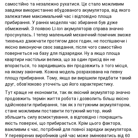
самостійно та незалежно рухатися. Це стало можливим
завдяки використанню вбудованого акумулятора, від якого
залежатиме максимальний час і відповідно площа
прибирання. У ранніх моделях час збирання був дуже
обмежений. З появою Li-ion акумуляторів справа значно
просунулась. І тепер маленький механічний помічник зможе
тихенько дзижчати протягом двох годин, не поспішаючи і
якісно виконуючи своє завдання, після чого самостійно
повернеться на базу для підзарядки. Ну а якщо площа
квартири настільки велика, що за один присід він не
впорається, то зарядившись він продовжить з того місця,
на якому закінчив. Кожна модель розрахована на певну
площу прибирання. Тому, якщо ви вирішили придбати такий
друг, обов'язково уточніть цю його характеристику.
Тут краще не економити, так як якісний акумулятор значно
продовжить термін життя робота і дозволить більш якісно
здійснювати прибирання, так як з потужним акумулятором,
стане можливим поставити потужний мотор, який
збільшить силу всмоктування, а відповідно і покращить
якість поверхні, що прибирається. Крім цього фактора,
важливим є час, потрібний для повної зарядки акумулятора.
У перевірених виробників цей час може змінюватись від 60