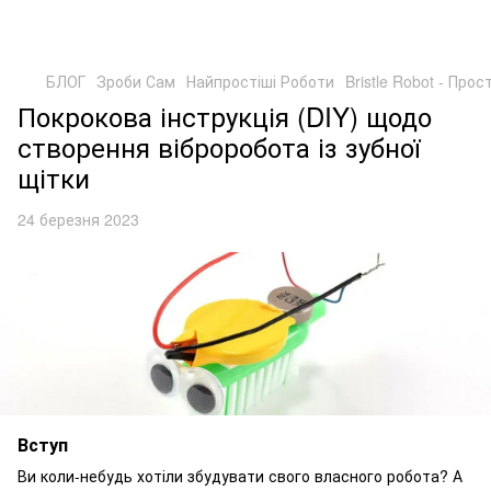
БЛОГ
Зроби Сам
Найпростіші Роботи
Bristle Robot - Про
Покрокова інструкція (DIY) щодо
створення віброробота із зубної
щітки
24 березня 2023
Вступ
Ви коли-небудь хотіли збудувати свого власного робота? А