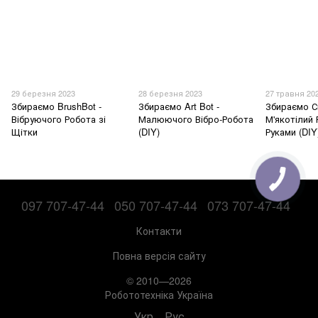
29 березня 2023
28 березня 2023
27 травня 20
Збираємо BrushBot -
Збираємо Art Bot -
Збираємо С
Вібруючого Робота зі
Малюючого Вібро-Робота
М'якотілий
Щітки
(DIY)
Руками (DIY
097 707-47-44
050 707-47-44
073 707-47-44
Контакти
Повна версія сайту
© 2010—2026
Робототехніка Україна
Укр
Рус