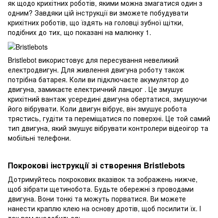
як щодо крихітних роботів, якими можна змагатися один з
одним? Завдяки цій інструкції ви зможете побудувати
крихітних роботів, що їздять на головці зубної щітки,
подібних до тих, що показані на малюнку 1.
Bristlebot використовує для пересування невеликий
електродвигун. Для живлення двигуна роботу також
потрібна батарея. Коли ви підключаєте акумулятор до
двигуна, замикаєте електричний ланцюг . Це змушує
крихітний вантаж усередині двигуна обертатися, змушуючи
його вібрувати. Коли двигун вібрує, він змушує робота
трястись, гудіти та переміщатися по поверхні. Це той самий
тип двигуна, який змушує вібрувати контролери відеоігор та
мобільні телефони.
Покрокові інструкції зі створення Bristlebots
Дотримуйтесь покрокових вказівок та зображень нижче,
щоб зібрати щетинобота. Будьте обережні з проводами
двигуна. Вони тонкі та можуть порватися. Ви можете
нанести краплю клею на основу дротів, щоб посилити їх. І