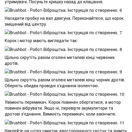
утримувачі. Посуньте кришку назад до клацання.
Насадити пробку на вал двигуна. Переконайтеся, що корок
зміщений від центру.
Корок і мотор мають виглядати так:
Щільно скрутіть разом оголені металеві кінці червоних
дротів.
Щільно скрутіть разом оголені металеві кінці чорних дротів.
Оберніть обидва провідні з'єднання ізолентою.
Увімкніть перемикач. Корок повинен обертатися, а мотор
повинен вібрувати. Якщо ні, перевірте акумулятори та
дротові з'єднання. Вимкніть перемикач, коли закінчите.
Наклейте на щітку шматок двостороннього скотчу та зніміть