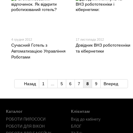
4 грудня 2012
17 листопада 2012
Сучасний Готель з
Довідник ВНЗ робототехніки
Автоматизацією Управління
та кібернетики
Роботами
Назад
1
...
5
6
7
8
9
Вперед
Каталог
Клієнтам
РОБОТИ ПИЛОСОСИ
Вхід до кабінету
РОБОТИ ДЛЯ ВІКОН
БЛОГ