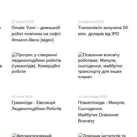
27 квітня 2016
22 вересня 2015
м
Omate Yumi – домашній
Transenterix залучила 50
робот помічник на софті
млн. доларів від IPO
Amazon Alexa (відео)
10 січня 2014
13 листопада 2013
Гуманоїди - Еволюція
Планетоходи - Минуле,
Людиноподібних Роботів
Сьогодення,
Майбутнє Освоєння
Всесвіту