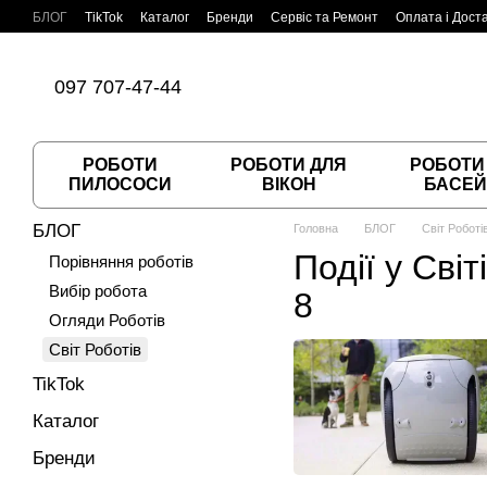
Перейти до основного контенту
БЛОГ
TikTok
Каталог
Бренди
Сервіс та Ремонт
Оплата і Дост
Угода користувача
Договір публічної оферти
097 707-47-44
РОБОТИ
РОБОТИ ДЛЯ
РОБОТИ
ПИЛОСОСИ
ВІКОН
БАСЕЙ
БЛОГ
Головна
БЛОГ
Світ Роботі
Події у Світ
Порівняння роботів
Вибір робота
8
Огляди Роботів
Світ Роботів
TikTok
Каталог
Бренди