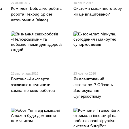
27 січня 2017
10 січня 2017
а
Комплект Bots alive робить
Системи машинного зору.
робота Hexbug Spider
Як це влаштовано?
автономним (відео)
28 листопада 2016
23 жовтня 2016
Британські експерти
Як влаштований
закликають зупинити
екзоскелет? Область
кампанію секс-роботов
Застосування
Суперкостюму