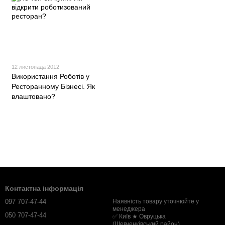
12 листопада 2012
Використання Роботів у
Ресторанному Бізнесі. Як
влаштовано?
Контактна інформація
097 707-47-44
Наявність товару уточнюйте у
менеджера
050 707-47-44
✅ Київ ★ Овруцька
(Шевченківський район)