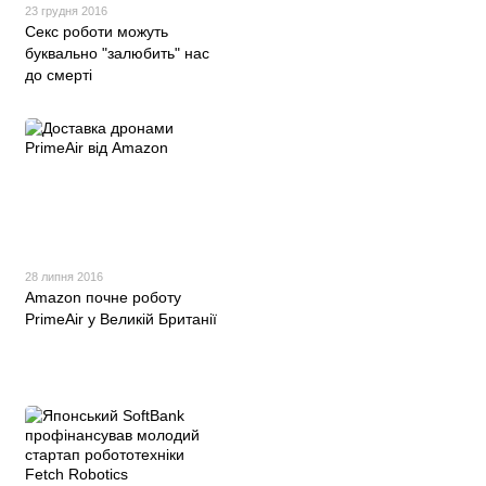
23 грудня 2016
Секс роботи можуть
буквально "залюбить" нас
до смерті
28 липня 2016
Amazon почне роботу
PrimeAir у Великій Британії