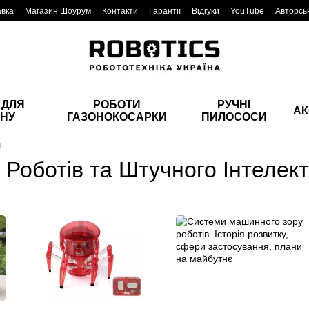
авка
Магазин Шоурум
Контакти
Гарантії
Відгуки
YouTube
Авторськ
 ДЛЯ
РОБОТИ
РУЧНІ
АК
НУ
ГАЗОНОКОСАРКИ
ПИЛОСОСИ
в
і Роботів та Штучного Інтелект