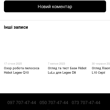
Новий коментар
Інші записи
17 січня 2025
7 липня 2023
30 червня 20
Озор робота пилососа
Огляд та тест Бази Hobot
Огляд Xiao
Hobot Legee Q10
LuLu для Legee D8
L10 Серії
097 707-47-44
050 707-47-44
073 707-47-44