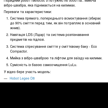
Гібридний робот пилосос з потужністю 5000 Па.. Миюча
вібро-швабра, яка піднімається на килимах.
Переваги та характеристики:
Система прямого, попереднього всмоктування (збирає
до 90% сміття перед тим, як він потрапляє в основний
жнив).
Навігація LDS (Лідар) та система розпізнавання
предметів на підлозі.
Система спресування сміття у сміттєвому баку - Eco
Compactor.
Мийка з вібро-шваброю та ліфтом для заїзду на килими.
Сумісність із базою самоочищення LuLu.
У відео бере участь модель:
Hobot Legee D8