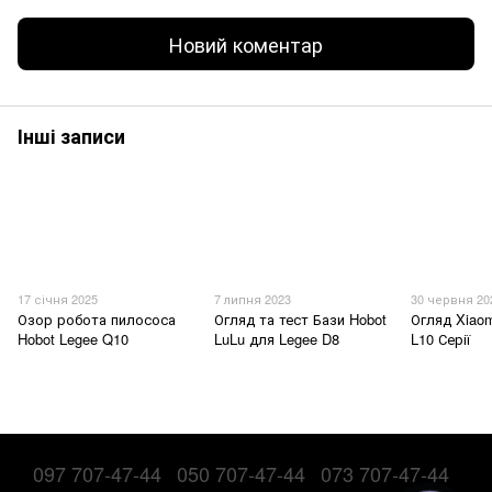
Новий коментар
Інші записи
17 січня 2025
7 липня 2023
30 червня 20
Озор робота пилососа
Огляд та тест Бази Hobot
Огляд Xiao
Hobot Legee Q10
LuLu для Legee D8
L10 Серії
097 707-47-44
050 707-47-44
073 707-47-44