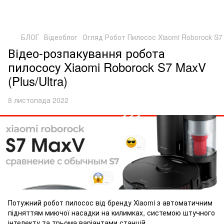
БЛОГ
Відеоблог
Огляд Робот Пилосос Xiaomi Roborock S7
Відео-розпакування робота
пилососу Xiaomi Roborock S7 MaxV
(Plus/Ultra)
8 листопада 2022
Потужний робот пилосос від бренду Xiaomi з автоматичним
підняттям миючої насадки на килимках, системою штучного
інтелекту та трьома варіантами станцій