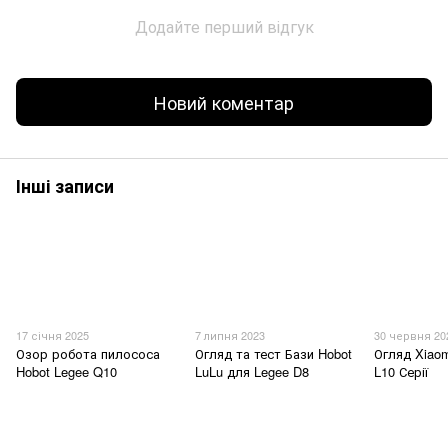
Додайте перший відгук
Новий коментар
Інші записи
17 січня 2025
7 липня 2023
30 червня 20
Озор робота пилососа
Огляд та тест Бази Hobot
Огляд Xiao
Hobot Legee Q10
LuLu для Legee D8
L10 Серії