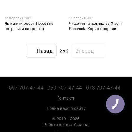
15 вересня 2021
11 серпня 2021
Як купити робот Hobot і не
Чищення та догляд за Xiaomi
потрапити на гроші :(
Roborock. Корисні поради
Назад
Вперед
2
з 2
097 707-47-44
050 707-47-44
073 707-47-44
Контакти
Повна версія сайту
© 2010—2026
Робототехніка Україна