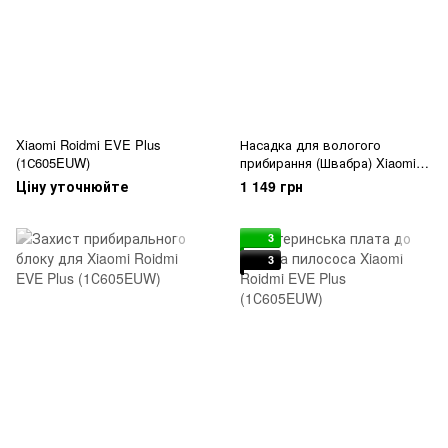
Xiaomi Roidmi EVE Plus
Насадка для вологого
(1С605EUW)
прибирання (Швабра) Xiaomi
Roidmi EVE Plus (1С605EUW)
Ціну уточнюйте
1 149 грн
3
3