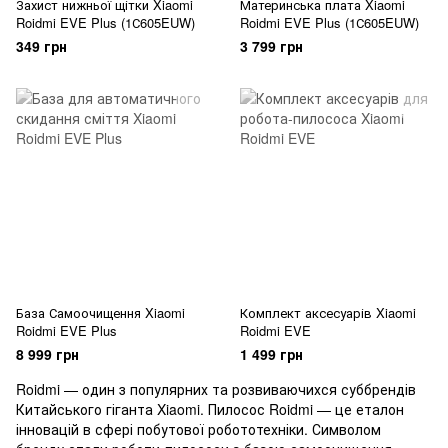
Захист нижньої щітки Xiaomi
Материнська плата Xiaomi
Roidmi EVE Plus (1С605EUW)
Roidmi EVE Plus (1С605EUW)
349 грн
3 799 грн
База Самоочищення Xiaomi
Комплект аксесуарів Xiaomi
Roidmi EVE Plus
Roidmi EVE
8 999 грн
1 499 грн
Roidmi — один з популярних та розвиваючихся суббрендів
Китайського гіганта Xiaomi. Пилосос Roidmi — це еталон
інновацій в сфері побутової робототехніки. Символом