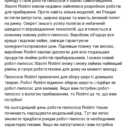
бренду стали роботи-пилососи з базою самоочищення.
Xiaomi Roidmi зовсім недавно зайнялися розробкою роботів
для прибирання. Проте навіть кілька моделей, які Роидмі
встигли випустити, широко відомі та мають великий попит
на ринку. Секрет їхнього успіху полягає в небаченій
швидкості впровадження технологій, що втілюються в
кожному новому роботі-пилососі. Виробник об'єднує все
краще і відсікає зайве, завжди гарантуючи
конкурентоспроможні ціни. Піднявши планку так високо,
виробник Roidmi заклав ідеологію для всіх подальших
продуктів лінійки роботів-прибиральників. І кожен новий
робот-пилосос Xiaomi Roidmi знову і знову займає найвищий
рівень в галузі робототехніки для дому на момент виходу.
Пилососи Roidmi призначені для збору шерсті домашніх
тварин. Робот Roidmi відмінно збирає шерсть і підійде як
робот-пилосос для килимів. Якщо вам потрібен робот-
пилосос з вологою прибиранням, то Roidmi це те, що вам
потрібно!
На сьогоднішній день роботи-пилососи Roidmi тільки
починають нарощувати модельний ряд. Тут ви легко
зможете придбати роидмі робот-пилосос із необхідними
характеристиками. Якщо ви заплуталися і вам потрібна