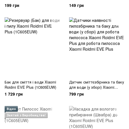
199 грн
149 грн
Бак для сміття і води Xiaomi
Датчик сміттєзбірника та баку
Roidmi EVE Plus (1С605EUW)
для води (у зборі) Xiaomi
Roidmi EVE Plus
1 729 грн
799 грн
Відео
Знятий з Виробництва!