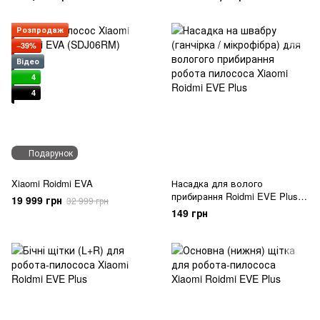
Розпродаж
−39%
Відео
4
4
Подарунок
Xiaomi Roidmi EVA
Насадка для волого
прибирання Roidmi EVE Plus (1
19 999 грн
32 999 грн
шт)
149 грн