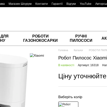
авка
Магазин Шоурум
Контакти
Гарантії
Відгуки
YouTube
Авторськ
 ДЛЯ
РОБОТИ
РУЧНІ
АК
НУ
ГАЗОНОКОСАРКИ
ПИЛОСОСИ
Головна
Каталог
РОБОТИ ПИ
Робот Пилосос Xiaom
В наявності
Артикул: 16318
Нап
Ціну уточнюйте
Виберіть колір