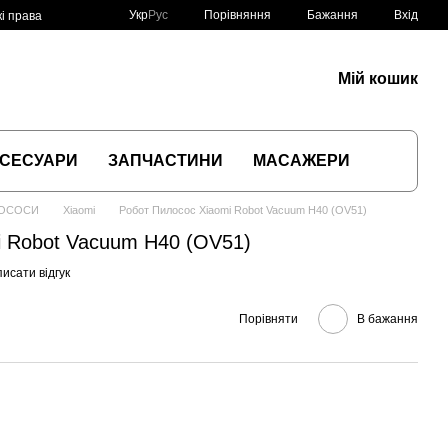
Порівняння
Укр
Рус
Бажання
Вхід
і права
Мій кошик
СЕСУАРИ
ЗАПЧАСТИНИ
МАСАЖЕРИ
ЛОСОСИ
Xiaomi
Робот Пилосос Xiaomi Robot Vacuum H40 (OV51)
i Robot Vacuum H40 (OV51)
исати відгук
Порівняти
В бажання