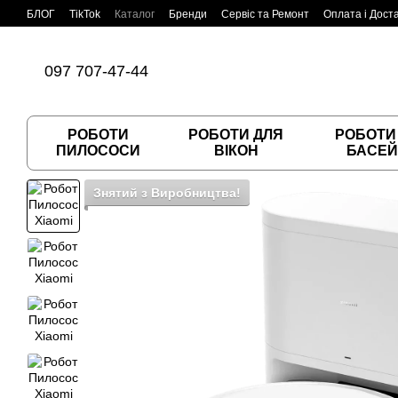
Перейти до основного контенту
БЛОГ
TikTok
Каталог
Бренди
Сервіс та Ремонт
Оплата і Дост
Угода користувача
Договір публічної оферти
097 707-47-44
РОБОТИ
РОБОТИ ДЛЯ
РОБОТИ
ПИЛОСОСИ
ВІКОН
БАСЕЙ
Знятий з Виробництва!