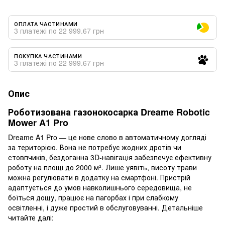
ОПЛАТА ЧАСТИНАМИ
3 платежі по 22 999.67 грн
ПОКУПКА ЧАСТИНАМИ
3 платежі по 22 999.67 грн
Опис
Роботизована газонокосарка Dreame Robotic
Mower A1 Pro
Dreame A1 Pro — це нове слово в автоматичному догляді
за територією. Вона не потребує жодних дротів чи
стовпчиків, бездоганна 3D-навігація забезпечує ефективну
роботу на площі до 2000 м². Лише уявіть, висоту трави
можна регулювати в додатку на смартфоні. Пристрій
адаптується до умов навколишнього середовища, не
боїться дощу, працює на пагорбах і при слабкому
освітленні, і дуже простий в обслуговуванні. Детальніше
читайте далі: