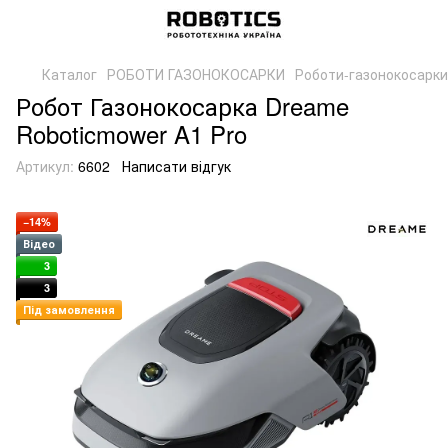
Каталог
РОБОТИ ГАЗОНОКОСАРКИ
Роботи-газонокосарк
Робот Газонокосарка Dreame
Roboticmower A1 Pro
Артикул:
6602
Написати відгук
−14%
Відео
3
3
Під замовлення