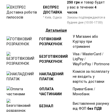
250 грн
и товар
будет
ЕКСПРЕС
у вас в течении
4
ДОСТАВКА
часов
* Київ, Одеса
Заказы подтверждаются в
будние дни (10:00-17:00)
Детальніше
У Магазині або
ГОТІВКОВИЙ
Кур'єру при
РОЗРАХУНОК
отриманні
Visa / MasterCard /
БЕЗГОТІВКОВИЙ
LiqPay /
РОЗРАХУНОК
WayForPay / Portmone
Комісія за післяплату
НАКЛАДЕНИЙ
не входить у
ПЛАТІЖ
вартість доставки
ОПЛАТА
ПриватБанк /
ЧАСТИНАМИ
Монобанк
Виставлення рахунку
БЕЗНАЛ
від ФОП
без ПДВ