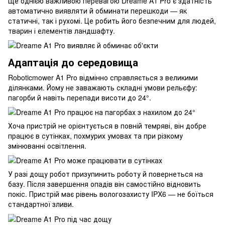
Ще однією важливою перевагою Dreame A1 Pro є здатність
автоматично виявляти й обминати перешкоди — як
статичні, так і рухомі. Це робить його безпечним для людей,
тварин і елементів ландшафту.
Адаптація до середовища
Roboticmower A1 Pro відмінно справляється з великими
ділянками. Йому не заважають складні умови рельєфу:
пагорби й навіть перепади висоти до 24°.
Хоча пристрій не орієнтується в повній темряві, він добре
працює в сутінках, похмурих умовах та при різкому
змінюванні освітлення.
У разі дощу робот призупинить роботу й повернеться на
базу. Після завершення опадів він самостійно відновить
покіс. Пристрій має рівень вологозахисту IPX6 — не боїться
стандартної зливи.