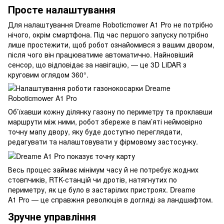
Просте налаштування
Для налаштування Dreame Roboticmower A1 Pro не потрібно
нічого, окрім смартфона. Під час першого запуску потрібно
лише простежити, щоб робот ознайомився з вашим двором,
після чого він працюватиме автоматично. Найновіший
сенсор, що відповідає за навігацію, — це 3D LiDAR з
круговим оглядом 360°.
Об’їхавши кожну ділянку газону по периметру та проклавши
маршрути між ними, робот збереже в пам’яті неймовірно
точну мапу двору, яку буде доступно переглядати,
редагувати та налаштовувати у фірмовому застосунку.
Весь процес займає мінімум часу й не потребує жодних
стовпчиків, RTK-станцій чи дротів, натягнутих по
периметру, як це було в застарілих пристроях. Dreame
A1 Pro — це справжня революція в догляді за ландшафтом.
Зручне управління