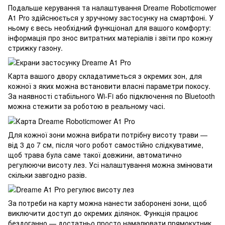
Подальше керування та налаштування Dreame Roboticmower
A1 Pro здійснюється у зручному застосунку на смартфоні. У
ньому є весь необхідний функціонал для вашого комфорту:
інформація про знос витратних матеріалів і звіти про кожну
стрижку газону.
Карта вашого двору складатиметься з окремих зон, для
кожної з яких можна встановити власні параметри покосу.
За наявності стабільного Wi‑Fi або підключення по Bluetooth
можна стежити за роботою в реальному часі.
Для кожної зони можна вибрати потрібну висоту трави —
від 3 до 7 см, після чого робот самостійно слідкуватиме,
щоб трава була саме такої довжини, автоматично
регулюючи висоту лез. Усі налаштування можна змінювати
скільки завгодно разів.
За потреби на карту можна нанести заборонені зони, щоб
виключити доступ до окремих ділянок. Функція працює
бездоганно — достатньо просто намалювати прямокутник