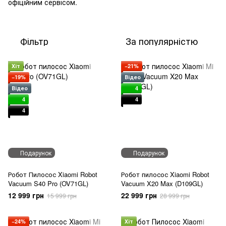
офіційним сервісом.
Фільтр
За популярністю
Хіт
−21%
−19%
Відео
Відео
4
4
4
4
Подарунок
Подарунок
Робот Пилосос Xiaomi Robot
Робот пилосос Xiaomi Robot
Vacuum S40 Pro (OV71GL)
Vacuum X20 Max (D109GL)
12 999 грн
22 999 грн
15 999 грн
28 999 грн
−24%
Хіт