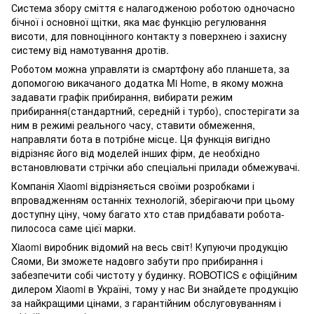
Система збору сміття є налагодженою роботою одночасно
бічної і основної щітки, яка має функцію регулювання
висоти, для повноцінного контакту з поверхнею і захисну
систему від намотування дротів.
Роботом можна управляти із смартфону або планшета, за
допомогою викачаного додатка Mi Home, в якому можна
задавати графік прибирання, вибирати режим
прибирання(стандартний, середній і турбо), спостерігати за
ним в режимі реального часу, ставити обмеження,
направляти бота в потрібне місце. Ця функція вигідно
відрізняє його від моделей інших фірм, де необхідно
встановлювати стрічки або спеціальні прилади обмежувачі.
Компанія Xiaomi відрізняється своїми розробками і
впровадженням останніх технологій, зберігаючи при цьому
доступну ціну, чому багато хто став придбавати робота-
пилососа саме цієї марки.
Xiaomi виробник відомий на весь світ! Купуючи продукцію
Сяоми, Ви зможете надовго забути про прибирання і
забезпечити собі чистоту у будинку. ROBOTICS є офіційним
дилером Xiaomi в Україні, тому у нас Ви знайдете продукцію
за найкращими цінами, з гарантійним обслуговуванням і