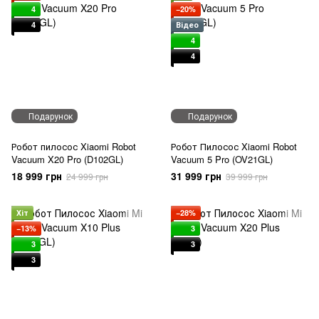
4
−20%
4
Відео
4
4
Подарунок
Подарунок
Робот пилосос Xiaomi Robot
Робот Пилосос Xiaomi Robot
Vacuum X20 Pro (D102GL)
Vacuum 5 Pro (OV21GL)
18 999 грн
31 999 грн
24 999 грн
39 999 грн
Хіт
−28%
−13%
3
3
3
3