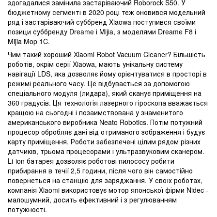
здогадалися замінила застаріваючий Roborock S50. У
бюджетному сегменті в 2020 році теж оновився модельний
ряд і застаріваючий суббренд Xiaowa поступився своїми
позици суббренду Dreame і Mijia, з моделями Dreame F8 і
Mijia Mop 1C.
Чим такий хороший Xiaomi Robot Vacuum Cleaner? Більшість
роботів, окрім серії Xiaowa, мають унікальну систему
навігації LDS, яка дозволяє йому орієнтуватися в просторі в
режимі реального часу. Це відбувається за допомогою
спеціального модуля (лидара), який сканує приміщення на
360 градусів. Ця технологія лазерного гіроскопа вважається
кращою на сьогодні і позаимствована у знаменитого
американського виробника Neato Robotics. Потім потужний
процесор обробляє дані від отриманого зображення і будує
карту приміщення. Роботи забезпечені цілим рядом різних
датчиків, трьома процесорами і ультразвуковим сканером.
Li-ion батарея дозволяє роботові пилососу робити
прибирання в течії 2,5 години, після чого він самостійно
повернеться на станцію для заряджання. У своїх роботах,
компанія Xiaomi використовує мотор японської фірми Nidec -
малошумний, досить ефективний і з регулюванням
потужності.