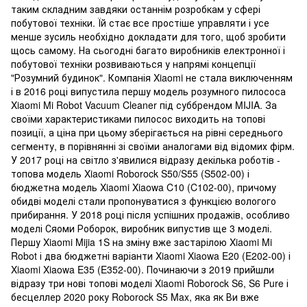
таким складним завдяки останнім розробкам у сфері
побутової техніки. Їй стає все простіше управляти і усе
менше зусиль необхідно докладати для того, щоб зробити
щось самому. На сьогодні багато виробників електронної і
побутової техніки розвиваються у напрямі концепції
"Розумний будинок". Компанія Xiaomi не стала виключенням
і в 2016 році випустила першу модель розумного пилососа
Xiaomi Mi Robot Vacuum Cleaner під суббрендом MIJIA. За
своїми характеристиками пилосос виходить на топові
позиції, а ціна при цьому зберігається на рівні середнього
сегменту, в порівнянні зі своїми аналогами від відомих фірм.
У 2017 році на світло з'явилися відразу декілька роботів -
топова модель Xiaomi Roborock S50/S55 (S502-00) і
бюджетна модель Xiaomi Xiaowa C10 (C102-00), причому
обидві моделі стали пропонуватися з функцією вологого
прибирання. У 2018 році після успішних продажів, особливо
моделі Сяоми Роборок, виробник випустив ще 3 моделі.
Першу Xiaomi Mijia 1S на зміну вже застарілою Xiaomi Mi
Robot і два бюджетні варіанти Xiaomi Xiaowa E20 (E202-00) і
Xiaomi Xiaowa E35 (E352-00). Починаючи з 2019 прийшли
відразу три нові топові моделі Xiaomi Roborock S6, S6 Pure і
бесцеллер 2020 року Roborock S5 Max, яка як Ви вже