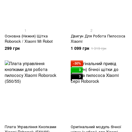
1
2
Основна (Нижня) Щітка
Двигун Для Робота Пилососа
Roborock / Xiaomi Mi Robot
Xiaomi
299 грн
1 099 грн
1 319 грн
−30%
3
3
Плата Управління Кнопками
Оригінальний модуль бічної
Xiaomi Roborock (S50/55)
щітки (у зборі) для Xiaomi