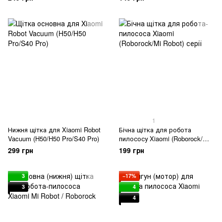
1
Нижня щітка для Xiaomi Robot
Бічна щітка для робота
Vacuum (H50/H50 Pro/S40 Pro)
пилососу Xiaomi (Roborock/Mi
Robot) серії
299 грн
199 грн
3
−17%
3
4
4