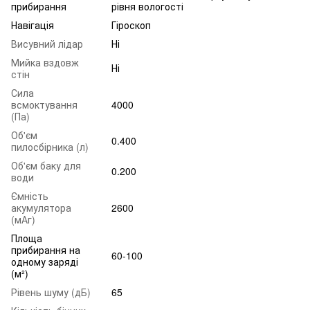
прибирання
рівня вологості
Навігація
Гіроскоп
Висувний лідар
Ні
Мийка вздовж
Ні
стін
Сила
всмоктування
4000
(Па)
Об'єм
0.400
пилосбірника (л)
Об'єм баку для
0.200
води
Ємність
акумулятора
2600
(мАг)
Площа
прибирання на
60-100
одному заряді
(м²)
Рівень шуму (дБ)
65