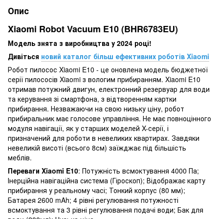
Опис
Xiaomi Robot Vacuum E10 (BHR6783EU)
Модель знята з виробництва у 2024 році!
Дивіться
новий каталог більш ефективних роботів Xiaomi
Робот пилосос Xiaomi E10 - це оновлена модель бюджетної
серії пилососів Xiaomi з вологим прибиранням. Xiaomi E10
отримав потужний двигун, електронний резервуар для води
та керування зі смартфона, з відтворенням картки
прибирання. Незважаючи на свою низьку ціну, робот
прибиральник має голосове управління. Не має повноцінного
модуля навігації, як у старших моделей X-серії, і
призначений для роботи в невеликих квартирах. Завдяки
невеликій висоті (всього 8см) заїжджає під більшість
меблів.
Переваги Xiaomi E10
: Потужність всмоктування 4000 Па;
Інерційна навігаційна система (Гіроскоп); Відображає карту
прибирання у реальному часі; Тонкий корпус (80 мм);
Батарея 2600 mAh; 4 рівні регулювання потужності
всмоктування та 3 рівні регулювання подачі води; Бак для