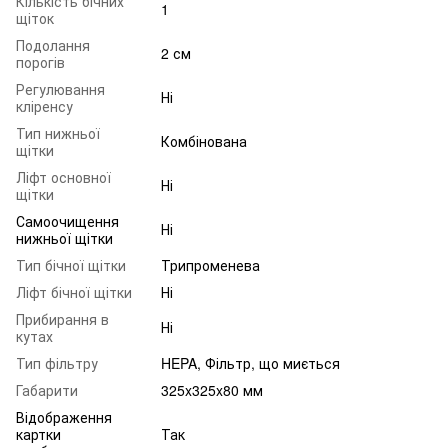
Кількість бічних
1
щіток
Подолання
2 см
порогів
Регулювання
Ні
кліренсу
Тип нижньої
Комбінована
щітки
Ліфт основної
Ні
щітки
Самоочищення
Ні
нижньої щітки
Тип бічної щітки
Трипроменева
Ліфт бічної щітки
Ні
Прибирання в
Ні
кутах
Тип фільтру
HEPA, Фільтр, що миється
Габарити
325x325x80 мм
Відображення
картки
Так