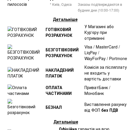
* Київ, Одеса
Заказы подтверждаются в
будние дни (10:00-17:00)
Детальніше
У Магазині або
ГОТІВКОВИЙ
Кур'єру при
РОЗРАХУНОК
отриманні
Visa / MasterCard /
БЕЗГОТІВКОВИЙ
LiqPay /
РОЗРАХУНОК
WayForPay / Portmone
Комісія за післяплату
НАКЛАДЕНИЙ
не входить у
ПЛАТІЖ
вартість доставки
ОПЛАТА
ПриватБанк /
ЧАСТИНАМИ
Монобанк
Виставлення рахунку
БЕЗНАЛ
від ФОП
без ПДВ
Детальніше
Офіційна
гарантія на всю