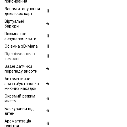
прибирання
Запам'ятовування
Ні
декількох карт
Віртуальні
Ні
бар'єри
Покімнатне
Ні
зонування карти
Об'ємна 3D-Мапа
Ні
Підсвічування в
Ні
темряві
Задні датчики
Ні
перепаду висоти
Автоматичне
зняття/установка
Ні
миючих насадок
Окремий режим
Ні
миття
Блокування від
Ні
дітей
Ароматизація
Ні
повітря