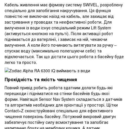
Кабель живлення має фірмову систему SWIVEL, розроблену
спеціально для запобігання накручування. Ця функція
повністю не виключає наїзд на кабель, але захищає від
застрявання у проводах та неефективної роботи. Для
вилучення із води існує спеціальний режим Lift System
(активується кнопкою на пульті). Після активації робот
піднімається до ватерлінії, і зависає на ній, чекаючи
вилучення. А коли його починають витягувати за ручку –
спускає воду (максимально полегшуючи себе) та
відключається. Так що дістати цього робота з басейну буде
легко та просто.
Прохідність та якість чищення
Повний привід робить робота здатним долати будь-які
перешкоди і підніматися на стінки басейнів будь-якої
форми. Навігація Sensor Nav System складається з датчиків
та алгоритмів необхідних для орієнтації у просторі. Щітки
Contact+Z сконструйовані спеціально для ефективного
чищення поверхонь басейну. Потужний вихровий двигун
забезпечує постійну силу всмоктування та запобігає
налипанню бруду на мембрану кошика. А датчик