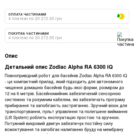
ОПЛАТА ЧАСТИНАМИ
4 платежі по 20 272.50 грн
ПОКУПКА ЧАСТИНАМИ
4 платежі по 20 272.50 грн
Опис
Детальний опис Zodiac Alpha RA 6300 iQ
Повнопривідний робот для басейнів Zodiac Alpha RA 6300 iQ
- це компактний прилад, який підходить для автономного
чищення домашніх басейнів будь-якої форми, розміром до
12 на 6 метрів. Басейномийник забезпечений сенсорною
системою та розумним кабелем, які забезпечать програму
прибирання та запобігають застряганню. Зручний візок для
транспортування, пульт управління та полегшене виймання
(Lift System) роблять експлуатацію простою та зручною.
Потужний вихровий двигун забезпечує постійну силу
всмоктування та запобігає налипанню бруду на мембрану