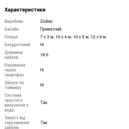
Характеристики
Виробник
Zodiac
Басейн
Приватний
Площа
7 x 3 м, 10 x 4 м, 10 x 5 м, 12 x 6 м
Бездротовий
Ні
Довжина
18.0
кабеля
Керування
через
Ні
смартфон
Запуск по
Ні
таймеру
Система
простого
Так
вилучення з
води
Захист від
скручування
Так
кабелю