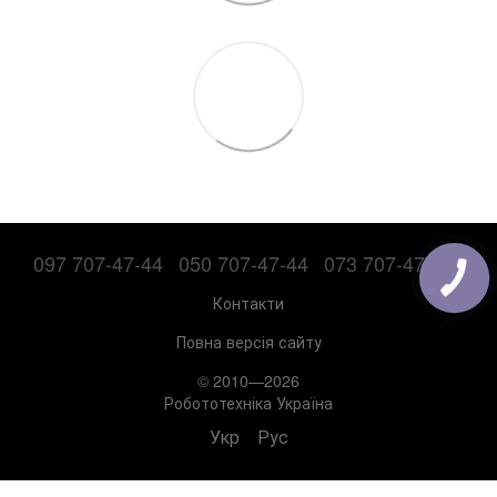
097 707-47-44
050 707-47-44
073 707-47-44
Контакти
Повна версія сайту
© 2010—2026
Робототехніка Україна
Укр
Рус