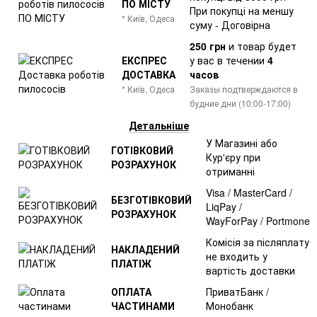
ПО МІСТУ
При покупці на меншу
* Київ, Одеса
суму - Договірна
250 грн
и товар
будет
ЕКСПРЕС
у вас в течении
4
ДОСТАВКА
часов
* Київ, Одеса
Заказы подтверждаются в
будние дни (10:00-17:00)
Детальніше
У Магазині або
ГОТІВКОВИЙ
Кур'єру при
РОЗРАХУНОК
отриманні
Visa / MasterCard /
БЕЗГОТІВКОВИЙ
LiqPay /
РОЗРАХУНОК
WayForPay / Portmone
Комісія за післяплату
НАКЛАДЕНИЙ
не входить у
ПЛАТІЖ
вартість доставки
ОПЛАТА
ПриватБанк /
ЧАСТИНАМИ
Монобанк