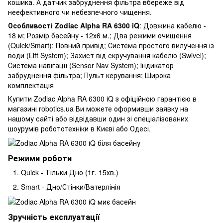
кошика. А датчик забруднення фільтра вбереже від
неефективного чи небезпечного чищення.
Особливості Zodiac Alpha RA 6300 iQ
: Довжина кабелю -
18 м; Розмір басейну - 12х6 м.; Два режими очищення
(Quick/Smart); Повний привід; Система простого вилучення із
води (Lift System); Захист від скручування кабелю (Swivel);
Система навігації (Sensor Nav System); Індикатор
забруднення фільтра; Пульт керування; Широка
комплектація
Купити Zodiac Alpha RA 6300 iQ з офіційною гарантією в
магазині robotics.ua Ви можете оформивши заявку на
нашому сайті або відвідавши один зі спеціалізованих
шоурумів робототехніки в Києві або Одесі.
Режими роботи
Quick - Тільки Дно (1г. 15хв.)
Smart - Дно/Стінки/Ватерлінія
Зручність експлуатації