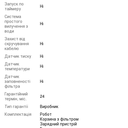
Запуск по
Ні
таймеру
Система
простого
Ні
вилучення з
води
Захист від
скручування
Ні
кабелю
Датчик тиску
Ні
Датчик
Ні
температури
Датчик
заповненості
Ні
фільтра
Гарантійний
24
термін, міс.
Тип гарантії
Виробник
Комплектація
Робот
Корзина з фільтром
Зарядний пристрій