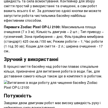
швидкість та сила всмоктування. Контейнер для збору
сміття простий у використанні та очищенні, а сам робот
важить всього 6 кг. За допомогою однієї кнопки ви можете
запустити робота-чистильника басейну найбільш
ефективним способом.
Переваги Zodiac Pixel OP-Li 2100:
Максимальна площа
очищення (7 х 3 м); Кількість двигунів – 2 шт.; Тип приводу –
гусеничний; Зона прибирання – дно; Фільтраційна мембрана
(стандарт) 425 см.кв./150 мк; Режим роботи – 1; Час роботи
(1 год 30 хв); Кошик для сміття - 2 л.; ширина очищення - 17
см..
Зручний у використанні
В процесі миття басейну над роботом плаває спеціальне
кільце, призначене для витягання робота із води. Гак, для
діставання самого кільця також іде в комплекті із роботом.
Потужність
Завдяки двом двигунам робот має високу швидкість руху і
неймовірну силу всмоктування.