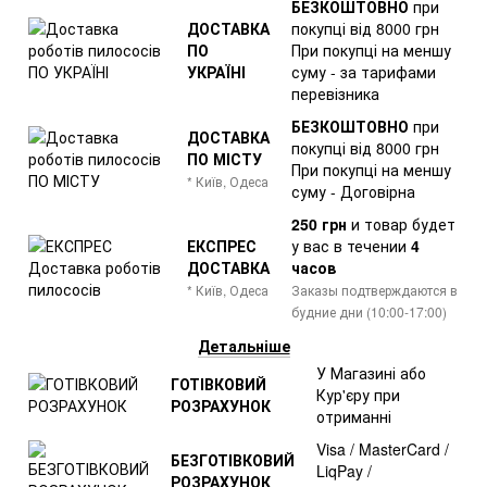
БЕЗКОШТОВНО
при
ДОСТАВКА
покупці від 8000 грн
ПО
При покупці на меншу
УКРАЇНІ
суму - за тарифами
перевізника
БЕЗКОШТОВНО
при
ДОСТАВКА
покупці від 8000 грн
ПО МІСТУ
При покупці на меншу
* Київ, Одеса
суму - Договірна
250 грн
и товар
будет
ЕКСПРЕС
у вас в течении
4
ДОСТАВКА
часов
* Київ, Одеса
Заказы подтверждаются в
будние дни (10:00-17:00)
Детальніше
У Магазині або
ГОТІВКОВИЙ
Кур'єру при
РОЗРАХУНОК
отриманні
Visa / MasterCard /
БЕЗГОТІВКОВИЙ
LiqPay /
РОЗРАХУНОК