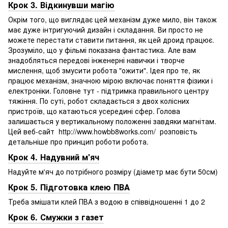
Крок 3. Відкинувши магію
Окрім того, що виглядає цей механізм дуже мило, він також
має дуже інтригуючий дизайн і складання. Ви просто не
можете перестати ставити питання, як цей дроид працює.
Зрозуміло, що у фільмі показана фантастика. Але вам
знадобляться передові інженерні навички і творче
мислення, щоб змусити робота "ожити". Ідея про те, як
працює механізм, значною мірою включає поняття фізики і
електроніки. Головне тут - підтримка правильного центру
тяжіння. По суті, робот складається з двох колісних
пристроїв, що катаються усередині сфер. Голова
залишається у вертикальному положенні завдяки магнітам.
Цей веб-сайт http://www.howbb8works.com/ розповість
детальніше про принцип роботи робота.
Крок 4. Надувний м'яч
Надуйте м'яч до потрібного розміру (діаметр має бути 50см)
Крок 5. Підготовка клею ПВА
Треба змішати клей ПВА з водою в співвідношенні 1 до 2
Крок 6. Смужки з газет