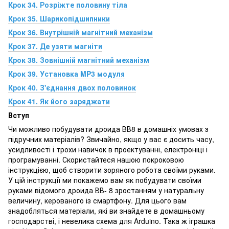
Крок 34. Розріжте половину тіла
Крок 35. Шарикопідшипники
Крок 36. Внутрішній магнітний механізм
Крок 37. Де узяти магніти
Крок 38. Зовнішній магнітний механізм
Крок 39. Установка MP3 модуля
Крок 40. З'єднання двох половинок
Крок 41. Як його заряджати
Вступ
Чи можливо побудувати дроида ВВ8 в домашніх умовах з
підручних матеріалів? Звичайно, якщо у вас є досить часу,
усидливості і трохи навичок в проектуванні, електроніці і
програмуванні. Скористайтеся нашою покроковою
інструкцією, щоб створити зоряного робота своїми руками.
У цій інструкції ми покажемо вам як побудувати своїми
руками відомого дроида ВВ- 8 зростанням у натуральну
величину, керованого із смартфону. Для цього вам
знадобляться матеріали, які ви знайдете в домашньому
господарстві, і невелика схема для Arduino. Така ж іграшка