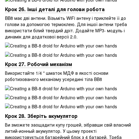
Крок 26. Інші деталі для голови робота
BB8 має дві антени. Візьміть WiFi антену і приклейте її до
голови за допомогою термоклею. Для іншої антени треба
використати білий твердий дріт. Додайте MP3- модуль і
динамік для додаткової версії 2.0.
Крок 27. Робочий механізм
Використайте 1/4 " шматок МДФ в якості основи
роботизованого механізму усередині тіла BB8
Крок 28. Зберіть акумулятор
Ви зможете заощадити купу грошей, зібравши свій власний
литий-ионный акумулятор. У цьому проекті
використовується батарейний блок з 4 батарей. Треба