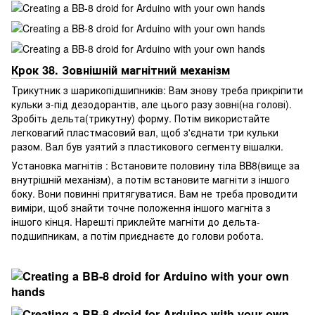
Крок 38. Зовнішній магнітний механізм
Трикутник з шарикопідшипників: Вам знову треба прикріпити
кульки з-під дезодорантів, але цього разу зовні(на голові).
Зробіть дельта(трикутну) форму. Потім використайте
легковагий пластмасовий вал, щоб з'єднати три кульки
разом. Вал був узятий з пластикового сегменту вішалки.
Установка магнітів : Встановите половину тіла BB8(вище за
внутрішній механізм), а потім встановите магніти з іншого
боку. Вони повинні притягуватися. Вам не треба проводити
виміри, щоб знайти точне положення іншого магніта з
іншого кінця. Нарешті приклейте магніти до дельта-
подшипникам, а потім приєднаєте до голови робота.