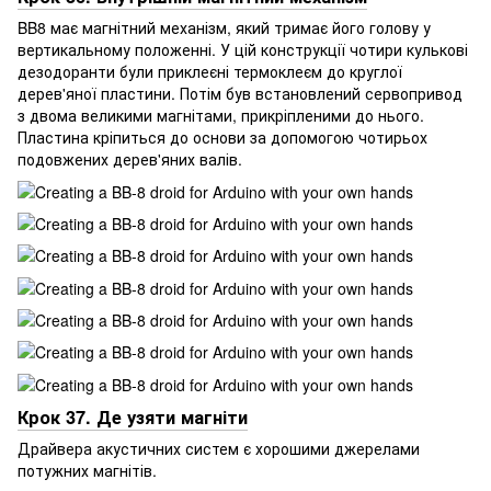
BB8 має магнітний механізм, який тримає його голову у
вертикальному положенні. У цій конструкції чотири кулькові
дезодоранти були приклеєні термоклеєм до круглої
дерев'яної пластини. Потім був встановлений сервопривод
з двома великими магнітами, прикріпленими до нього.
Пластина кріпиться до основи за допомогою чотирьох
подовжених дерев'яних валів.
Крок 37. Де узяти магніти
Драйвера акустичних систем є хорошими джерелами
потужних магнітів.