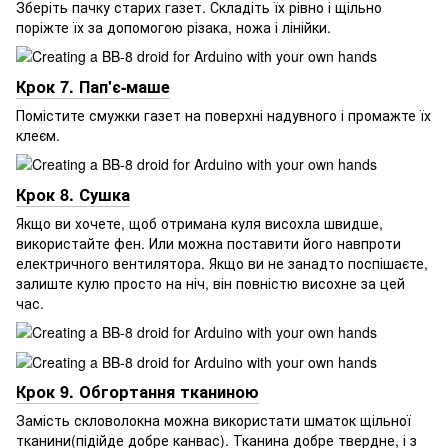
Зберіть пачку старих газет. Складіть їх рівно і щільно
поріжте їх за допомогою різака, ножа і лінійки.
Крок 7. Пап'є-маше
Помістите смужки газет на поверхні надувного і промажте їх
клеєм.
Крок 8. Сушка
Якщо ви хочете, щоб отримана куля висохла швидше,
використайте фен. Или можна поставити його навпроти
електричного вентилятора. Якщо ви не занадто поспішаєте,
залиште кулю просто на ніч, він повністю висохне за цей
час.
Крок 9. Обгортання тканиною
Замість скловолокна можна використати шматок щільної
тканини(підійде добре канвас). Тканина добре твердне, і з