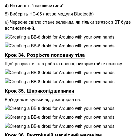
4) Натисніть "підключитися".
5) Виберіть HC-05 (назва модуля Bluetooth)
6) Червоне світло стане зеленим, як тільки зв'язок з BT буде
встановлений.
Крок 34. Розріжте половину тіла
Щоб розрізати тіло робота навпіл, використайте ножівку.
Крок 35. Шарикопідшипники
Від'єднаєте кульки від дезодорантів.
Крок 36. Внутрішній магнітний механізм