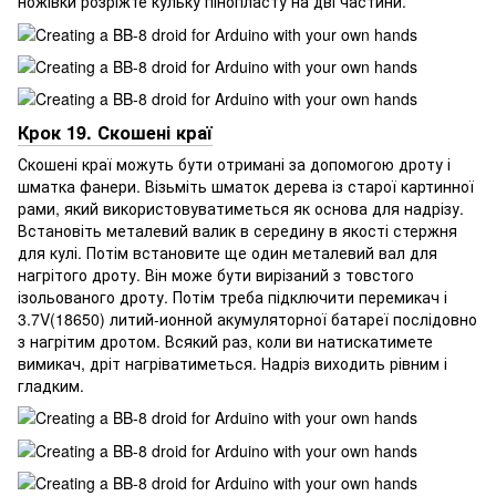
ножівки розріжте кульку пінопласту на дві частини.
Крок 19. Скошені краї
Скошені краї можуть бути отримані за допомогою дроту і
шматка фанери. Візьміть шматок дерева із старої картинної
рами, який використовуватиметься як основа для надрізу.
Встановіть металевий валик в середину в якості стержня
для кулі. Потім встановите ще один металевий вал для
нагрітого дроту. Він може бути вирізаний з товстого
ізольованого дроту. Потім треба підключити перемикач і
3.7V(18650) литий-ионной акумуляторної батареї послідовно
з нагрітим дротом. Всякий раз, коли ви натискатимете
вимикач, дріт нагріватиметься. Надріз виходить рівним і
гладким.