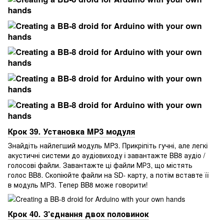
Крок 39. Установка MP3 модуля
Знайдіть найлегший модуль MP3. Прикріпіть гучні, але легкі
акустичні системи до аудіовиходу і завантажте BB8 аудіо /
голосові файли. Завантажте ці файли МР3, що містять
голос BB8. Скопіюйте файли на SD- карту, а потім вставте її
в модуль MP3. Тепер BB8 може говорити!
Крок 40. З'єднання двох половинок