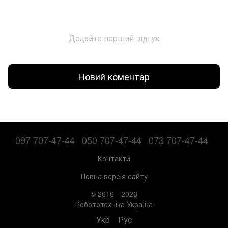
Додайте перший відгук
Новий коментар
097 707-47-44
050 707-47-44
073 707-47-44
Контакти
Повна версія сайту
© 2010—2026
Робототехніка Україна
Укр
Рус