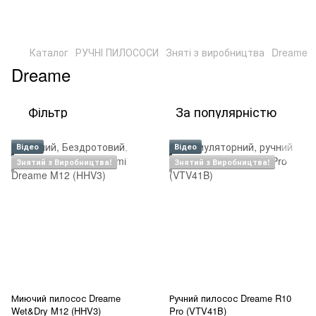
Каталог
РУЧНІ ПИЛОСОСИ
Зняті з виробництва
Dreame
Dreame
Фільтр
За популярністю
Відео
Відео
Знятий з Виробництва!
Знятий з Виробництва!
Миючий пилосос Dreame
Ручний пилосос Dreame R10
Wet&Dry M12 (HHV3)
Pro (VTV41B)