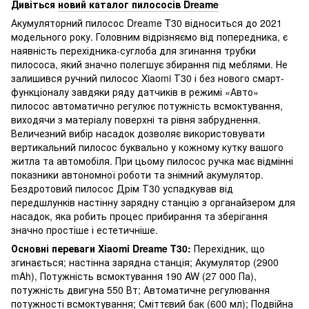
Дивіться
новий каталог пилососів Dreame
Акумуляторний пилосос Dreame T30 відноситься до 2021
модельного року. Головним відрізняємо від попередника, є
наявність перехідника-суглоба для згинання трубки
пилососа, який значно полегшує збирання під меблями. Не
залишився ручний пилосос Xiaomi Т30 і без нового смарт-
функціоналу завдяки ряду датчиків в режимі «Авто»
пилосос автоматично регулює потужність всмоктування,
виходячи з матеріалу поверхні та рівня забруднення.
Величезний вибір насадок дозволяє використовувати
вертикальний пилосос буквально у кожному кутку вашого
житла та автомобіля. При цьому пилосос ручка має відмінні
показники автономної роботи та знімний акумулятор.
Бездротовий пилосос Дрім Т30 успадкував від
передшлунків настінну зарядну станцію з органайзером для
насадок, яка робить процес прибирання та зберігання
значно простіше і естетичніше.
Основні переваги Xiaomi Dreame T30:
Перехідник, що
згинається; настінна зарядна станція; Акумулятор (2900
mAh), Потужність всмоктування 190 AW (27 000 Па),
потужність двигуна 550 Вт; Автоматичне регулювання
потужності всмоктування; Сміттєвий бак (600 мл); Подвійна