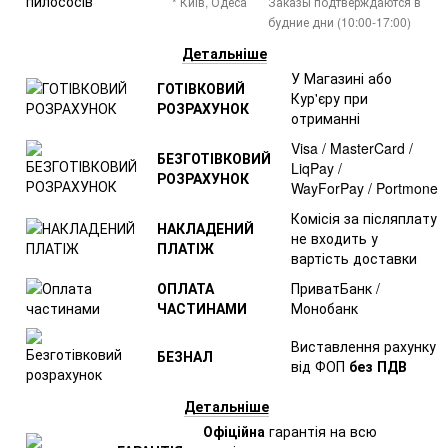
* Київ, Одеса
Заказы подтверждаются в
будние дни (10:00-17:00)
Детальніше
У Магазині або
ГОТІВКОВИЙ
Кур'єру при
РОЗРАХУНОК
отриманні
Visa / MasterCard /
БЕЗГОТІВКОВИЙ
LiqPay /
РОЗРАХУНОК
WayForPay / Portmone
Комісія за післяплату
НАКЛАДЕНИЙ
не входить у
ПЛАТІЖ
вартість доставки
ОПЛАТА
ПриватБанк /
ЧАСТИНАМИ
Монобанк
Виставлення рахунку
БЕЗНАЛ
від ФОП
без ПДВ
Детальніше
Офіційна
гарантія на всю