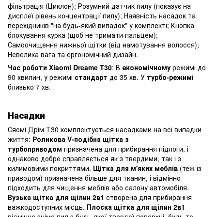
фільтрація (Циклон); Розумний датчик пилу (показує на
дисплеї рівень концентрації пилу); Наявність насадок та
перехідників "на будь-який випадок" у комплекті; Кнопка
блокування курка (щоб не тримати пальцем);
Самоочищення нижньої щітки (від намотування волосся);
Невелика вага та ергономічний дизайн.
Час роботи Xiaomi Dreame T30
: В
економічному
режимі до
90 хвилин, у режимі
стандарт
до 35 хв. У
турбо-режимі
близько 7 хв.
Насадки
Сяомі Дрім Т30 комплектується насадками на всі випадки
життя:
Роликова V-подібна щітка з
турбоприводом
призначена для прибирання підлоги, і
однаково добре справляється як з твердими, так і з
килимовими покриттями.
Щітка для м'яких меблів
(теж із
приводом) призначена більше для тканин, і відмінно
підходить для чищення меблів або салону автомобіля.
Вузька щітка для щілин 2в1
створена для прибирання
важкодоступних місць.
Плоска щітка для щілин 2в1
відмінно зніме пил з будь-якої твердої поверхні, будь то