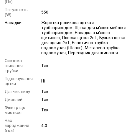
(Па)
Потужність
550
(W)
Насадки
Жорстка роликова щітка з
турбоприводом, Щітка для м'яких меблів з
турбоприводом, Насадка з м'якою
щетиною, Плоска щітка 2в1, Вузька щітка
для щілин 2в1, Еластична трубка-
подовжувач (Шланг), Металева трубка-
подовжувач, Перехідник для згинання
Система
згинання
Так
трубки
Підсвічування
Ні
щітки
Датчик пилу
Так
Дисплей
Так
Фільтр що
Так
миється
Час
заряджання
4.0
(год)