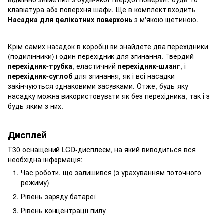
клавіатура або поверхня шафи. Ще в комплект входить
Насадка для делікатних поверхонь
з м'якою щетиною.
Крім самих насадок в коробці ви знайдете два перехідники
(подилінники) і один перехідник для згинання. Твердий
перехідник-трубка
, еластичний
перехідник-шланг
, і
перехідник-суглоб
для згинання, як і всі насадки
закінчуються однаковими засувками. Отже, будь-яку
насадку можна використовувати як без перехідника, так і з
будь-яким з них.
Дисплей
T30 оснащений LCD-дисплеєм, на який виводиться вся
необхідна інформація:
Час роботи, що залишився (з урахуванням поточного
режиму)
Рівень заряду батареї
Рівень концентрації пилу