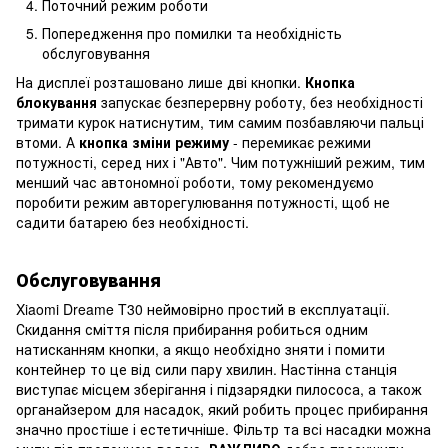
Поточний режим роботи
Попередження про помилки та необхідність
обслуговування
На дисплеї розташовано лише дві кнопки.
Кнопка
блокування
запускає безперервну роботу, без необхідності
тримати курок натиснутим, тим самим позбавляючи пальці
втоми. А
кнопка зміни режиму
- перемикає режими
потужності, серед них і "Авто". Чим потужніший режим, тим
менший час автономної роботи, тому рекомендуємо
поробити режим авторегулювання потужності, щоб не
садити батарею без необхідності.
Обслуговування
Xiaomi Dreame T30 неймовірно простий в експлуатації.
Скидання сміття після прибирання робиться одним
натисканням кнопки, а якщо необхідно зняти і помити
контейнер то це від сили пару хвилин. Настінна станція
виступає місцем зберігання і підзарядки пилососа, а також
органайзером для насадок, який робить процес прибирання
значно простіше і естетичніше. Фільтр та всі насадки можна