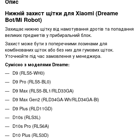
Опис
Нижній захист щітки для Xiaomi (Dreame
Bot/Mi Robot)
Захищає нижню щітку від намотування дротів та попадання
великих предметів у прибиральний блок.
Захист може бути з поперечними лозинами для
комбінованих щіток або без них для гумових щіток.
Уточнюйте під час замовлення у менеджера.
Сумісно з моделями Dreame:
D9 (RLS5-WH0)
D9 Pro (RLS5-BL0)
D9 Max (RLS5-BL1/RLD33GA)
D9 Max Gen2 (RLD34GA-Wh/RLD34GA-Bl)
D9 Plus (RLD11GD)
D10s (RLS3L)
D10s Pro (RLS6A)
D10 Plus (RLS3D)