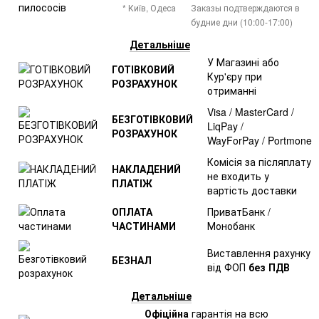
* Київ, Одеса
Заказы подтверждаются в
будние дни (10:00-17:00)
Детальніше
У Магазині або
ГОТІВКОВИЙ
Кур'єру при
РОЗРАХУНОК
отриманні
Visa / MasterCard /
БЕЗГОТІВКОВИЙ
LiqPay /
РОЗРАХУНОК
WayForPay / Portmone
Комісія за післяплату
НАКЛАДЕНИЙ
не входить у
ПЛАТІЖ
вартість доставки
ОПЛАТА
ПриватБанк /
ЧАСТИНАМИ
Монобанк
Виставлення рахунку
БЕЗНАЛ
від ФОП
без ПДВ
Детальніше
Офіційна
гарантія на всю