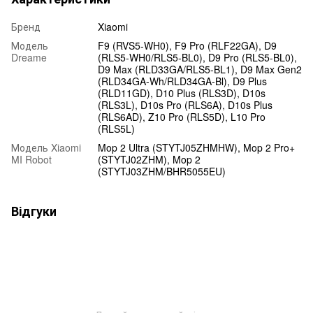
Бренд
Xiaomi
Модель
F9 (RVS5-WH0), F9 Pro (RLF22GA), D9
Dreame
(RLS5-WH0/RLS5-BL0), D9 Pro (RLS5-BL0),
D9 Max (RLD33GA/RLS5-BL1), D9 Max Gen2
(RLD34GA-Wh/RLD34GA-Bl), D9 Plus
(RLD11GD), D10 Plus (RLS3D), D10s
(RLS3L), D10s Pro (RLS6A), D10s Plus
(RLS6AD), Z10 Pro (RLS5D), L10 Pro
(RLS5L)
Модель Xiaomi
Mop 2 Ultra (STYTJ05ZHMHW), Mop 2 Pro+
MI Robot
(STYTJ02ZHM), Mop 2
(STYTJ03ZHM/BHR5055EU)
Відгуки