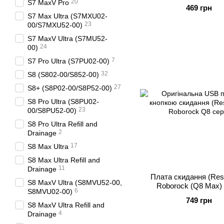
20
S7 MaxV Pro
469 грн
S7 Max Ultra (S7MXU02-
23
00/S7MXU52-00)
S7 MaxV Ultra (S7MU52-
24
00)
7
S7 Pro Ultra (S7PU02-00)
32
S8 (S802-00/S852-00)
27
S8+ (S8P02-00/S8P52-00)
S8 Pro Ultra (S8PU02-
23
00/S8PU52-00)
S8 Pro Ultra Refill and
2
Drainage
17
S8 Max Ultra
S8 Max Ultra Refill and
11
Drainage
Плата скидання (Res
S8 MaxV Ultra (S8MVU52-00,
Roborock (Q8 Max) 
6
S8MVU02-00)
749 грн
S8 MaxV Ultra Refill and
4
Drainage