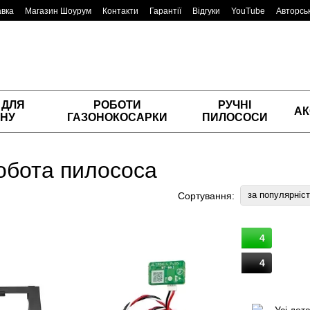
авка
Магазин Шоурум
Контакти
Гарантії
Відгуки
YouTube
Авторськ
 ДЛЯ
РОБОТИ
РУЧНІ
АК
НУ
ГАЗОНОКОСАРКИ
ПИЛОСОСИ
робота пилососа
за популярніс
Сортування:
4
4