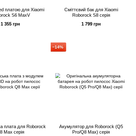
ed платою для Xiaomi
Сміттєвий бак для Xiaomi
orock S6 MaxV
Roborock S8 серія
1 355 грн
1 799 грн
−14%
а плата для Roborock
Акумулятор для Roborock (Q5
8 Max серія
Pro/Q8 Max) серія