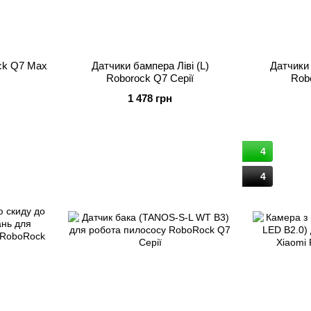
ck Q7 Max
Датчики бампера Ліві (L)
Датчики
Roborock Q7 Серії
Rob
1 478 грн
4
4