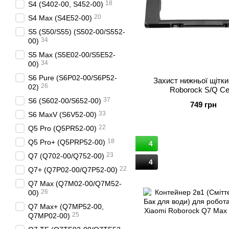
18
S4 (S402-00, S452-00)
20
S4 Max (S4E52-00)
S5 (S50/S55) (S502-00/S552-
34
00)
S5 Max (S5E02-00/S5E52-
34
00)
S6 Pure (S6P02-00/S6P52-
Захист нижньої щітки
26
02)
Roborock S/Q Се
37
S6 (S602-00/S652-00)
749 грн
33
S6 MaxV (S6V52-00)
22
Q5 Pro (Q5PR52-00)
18
Q5 Pro+ (Q5PRP52-00)
4
23
Q7 (Q702-00/Q752-00)
4
22
Q7+ (Q7P02-00/Q7P52-00)
Q7 Max (Q7M02-00/Q7M52-
26
00)
Q7 Max+ (Q7MP52-00,
25
Q7MP02-00)