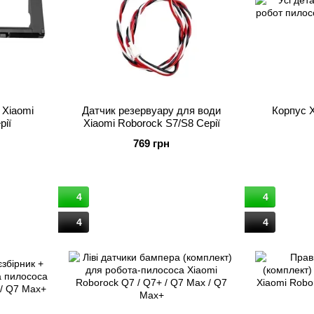
 Xiaomi
Датчик резервуару для води
Корпус 
рії
Xiaomi Roborock S7/S8 Серії
769 грн
4
4
4
4