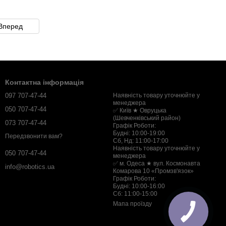
Вперед
Контактна інформація
097 707-47-44
Наявність товару уточнюйте у
менеджера
050 707-47-44
✅ Київ ★ Овруцька
(Шевченківський район)
073 707-47-44
Графік Роботи:
Будні: 10:00-19:00
Передзвонити вам?
Сб, Нд: 11:00-17:00
Наявність товару уточнюйте у
050 707-47-44
менеджера
✅ м. Одеса ★ вул. Космонавта
info@robotics.ua
Комарова 10 «Промзв'язок»
Графік Роботи:
Будні: 10:00-16:00
Сб: 11:00-15:00
Мапа проїзду