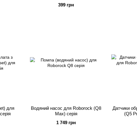
399 грн
et) для
Водяний насос для Roborock (Q8
Датчики об
серія
Max) серія
(Q5 P
1 749 грн