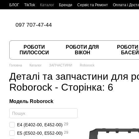
Перейти до основного контенту
БЛОГ
TikTok
Каталог
Бренди
Сервіс та Ремонт
Оплата і Дост
Угода користувача
Договір публічної оферти
097 707-47-44
РОБОТИ
РОБОТИ ДЛЯ
РОБОТИ
ПИЛОСОСИ
ВІКОН
БАСЕЙ
Головна
Каталог
ЗАПЧАСТИНИ
Roborock
Деталі та запчастини для 
Roborock - Сторінка: 6
Модель Roborock
29
E4 (E402-00, E452-00)
29
E5 (E502-00, E552-00)