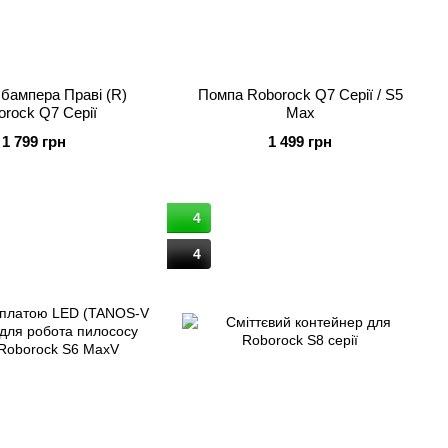
 бампера Праві (R)
Помпа Roborock Q7 Серії / S5
orock Q7 Серії
Max
1 799 грн
1 499 грн
4
4