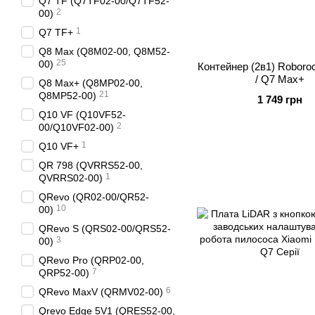
Q7 TF (Q7TF02-00/Q7TF52-
2
00)
1
Q7 TF+
Q8 Max (Q8M02-00, Q8M52-
25
00)
Контейнер (2в1) Roboro
/ Q7 Max+
Q8 Max+ (Q8MP02-00,
21
Q8MP52-00)
1 749 грн
Q10 VF (Q10VF52-
2
00/Q10VF02-00)
1
Q10 VF+
QR 798 (QVRRS52-00,
1
QVRRS02-00)
QRevo (QR02-00/QR52-
10
00)
QRevo S (QRS02-00/QRS52-
3
00)
QRevo Pro (QRP02-00,
7
QRP52-00)
6
QRevo MaxV (QRMV02-00)
Qrevo Edge 5V1 (QRES52-00,