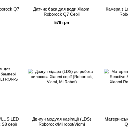
borock Q7
Датчик бака для води Xiaomi
Камера з L
Roborock Q7 Серії
Rob
579 грн
PLUS LED
Двигун модуля навігації (LDS)
Материнськ
 S8 серії
Roborock/Mi robot/Viomi
Q