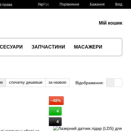
Порівняння
Укр
Рус
Бажання
Вхід
і права
Мій кошик
СЕСУАРИ
ЗАПЧАСТИНИ
МАСАЖЕРИ
тю
спочатку дешевше
за назвою
Відображення:
−48%
4
4