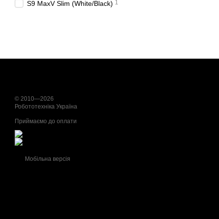
1
S9 MaxV Slim (White/Black)
© 2010—2026
Робототехніка Україна
Приймаємо до оплати
Мобільна версія