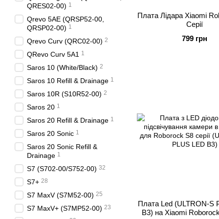
1
QRES02-00)
Плата Лідара Xiaomi Ro
Qrevo 5AE (QRSP52-00,
Серії
1
QRSP02-00)
799 грн
2
Qrevo Curv (QRC02-00)
1
QRevo Curv 5A1
2
Saros 10 (White/Black)
1
Saros 10 Refill & Drainage
2
Saros 10R (S10R52-00)
1
Saros 20
1
Saros 20 Refill & Drainage
1
Saros 20 Sonic
Saros 20 Sonic Refill &
1
Drainage
32
S7 (S702-00/S752-00)
28
S7+
25
S7 MaxV (S7M52-00)
Плата Led (ULTRON-S 
23
S7 MaxV+ (S7MP52-00)
B3) на Xiaomi Roborock