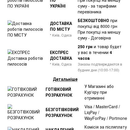
УКРАЇНІ
суму - за тарифами
перевізника
БЕЗКОШТОВНО
при
ДОСТАВКА
покупці від 8000 грн
ПО МІСТУ
При покупці на меншу
* Київ, Одеса
суму - Договірна
250 грн
и товар
будет
ЕКСПРЕС
у вас в течении
4
ДОСТАВКА
часов
* Київ, Одеса
Заказы подтверждаются в
будние дни (10:00-17:00)
Детальніше
У Магазині або
ГОТІВКОВИЙ
Кур'єру при
РОЗРАХУНОК
отриманні
Visa / MasterCard /
БЕЗГОТІВКОВИЙ
LiqPay /
РОЗРАХУНОК
WayForPay / Portmone
Комісія за післяплату
НАКЛАДЕНИЙ