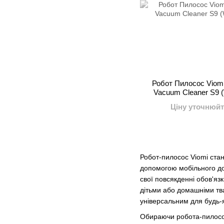
Робот Пилосос Viomi
Vacuum Cleaner S9 (
Ціну уточнюйт
Робот-пилосос Viomi стан
допомогою мобільного дод
свої повсякденні обов'яз
дітьми або домашніми тв
універсальним для будь-
Обираючи робота-пилосос