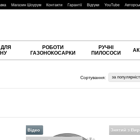
авка
Магазин Шоурум
Контакти
Гарантії
Відгуки
YouTube
Авторськ
 ДЛЯ
РОБОТИ
РУЧНІ
АК
НУ
ГАЗОНОКОСАРКИ
ПИЛОСОСИ
за популярніс
Сортування:
Відео
Знятий з Ви