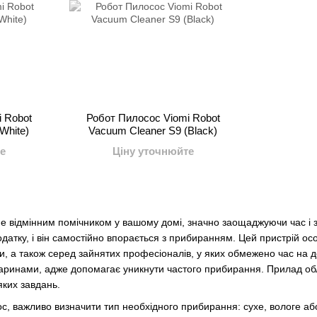
 Robot
Робот Пилосос Viomi Robot
White)
Vacuum Cleaner S9 (Black)
е
Ціну уточнюйте
е відмінним помічником у вашому домі, значно заощаджуючи час і з
атку, і він самостійно впорається з прибиранням. Цей пристрій ос
ки, а також серед зайнятих професіоналів, у яких обмежено час на 
аринами, адже допомагає уникнути частого прибирання. Прилад об
яких завдань.
, важливо визначити тип необхідного прибирання: сухе, вологе аб