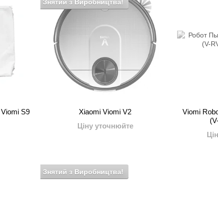
Знятий з Виробництва!
 Viomi S9
Xiaomi Viomi V2
Viomi Rob
(V
Ціну уточнюйте
Ці
Знятий з Виробництва!