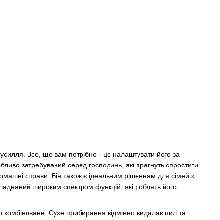
усилля. Все, що вам потрібно - це налаштувати його за
обливо затребуваний серед господинь, які прагнуть спростити
домашні справи. Він також є ідеальним рішенням для сімей з
ладнаний широким спектром функцій, які роблять його
о комбіноване. Сухе прибирання відмінно видаляє пил та