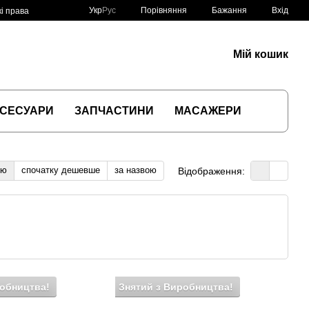
Порівняння
Укр
Рус
Бажання
Вхід
і права
Мій кошик
СЕСУАРИ
ЗАПЧАСТИНИ
МАСАЖЕРИ
тю
спочатку дешевше
за назвою
Відображення:
робництва!
Знятий з Виробництва!