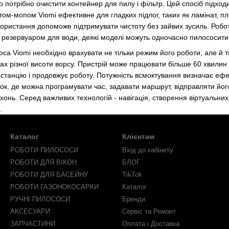
го потрібно очистити контейнер для пилу і фільтр. Цей спосіб підход
м-мопом Viomi ефективне для гладких підлог, таких як ламінат, пли
ористання допоможе підтримувати чистоту без зайвих зусиль. Роб
 резервуаром для води, деякі моделі можуть одночасно пилососити 
оса Viomi необхідно врахувати не тільки режим його роботи, але й т
мах різної висоти ворсу. Пристрій може працювати більше 60 хвилин
станцію і продовжує роботу. Потужність всмоктування визначає ефе
ок, де можна програмувати час, задавати маршрут, відправляти йог
хонь. Серед важливих технологій - навігація, створення віртуальних
.
Каталог
Клієнтам
РОБОТИ ПИЛОСОСИ
Вхід до кабінету
РОБОТИ ДЛЯ ВІКОН
БЛОГ
РОБОТИ ДЛЯ БАСЕЙНУ
TikTok
РОБОТИ ГАЗОНОКОСАРКИ
Каталог
РУЧНІ ПИЛОСОСИ
Бренди
АКСЕСУАРИ
Сервіс та Ремонт
ЗАПЧАСТИНИ
Оплата і Доставка