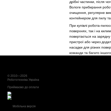
дрібні частинки, після чо
Вологе прибирання робото
очищення, регулярне вик
контейнером для пилу та
При купівлі робота-пилос
поверхнях, так і на кили
повертається на зарядну 
пристрої або через додат
насадки для різних повер
команди та багато іншого
© 2010—2026
Робототехніка Україна
Приймаємо до оплати
Мобільна версія