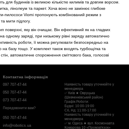
ить для будинків із великою кількістю килимів та довгим ворсом.
тка, лінолеум та паркет. Хоча воно не замінює глибоке
оти-пилососи Viomi пропонують комбінований режим з
та мити підлогу.
ип поверхні, яку він очищає. Він ефективний як на гладких
 на одному заряді, при низькому рівні заряду автоматично
ктивність роботи, її можна регулювати безпосередньо на
о на базу тощо. У комплект також входять турбощітка та
 стін, автоматичне спорожнення сміттєвого бака, голосові
Контактна інформація
097 707-47-44
Наявність товару уточнюйте у
менеджера
050 707-47-44
✅ Київ ★ Овруцька
(Шевченківський район)
073 707-47-44
Графік Роботи:
Будні: 10:00-19:00
Передзвонити вам?
Сб, Нд: 11:00-17:00
Наявність товару уточнюйте у
050 707-47-44
менеджера
✅ м. Одеса ★ вул. Космонавта
info@robotics.ua
Комарова 10 «Промзв'язок»