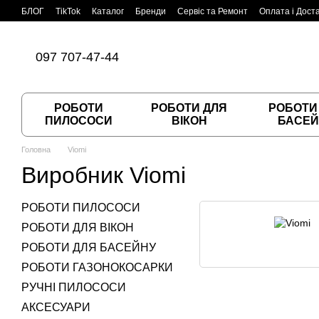
Перейти до основного контенту
БЛОГ
TikTok
Каталог
Бренди
Сервіс та Ремонт
Оплата і Дост
Угода користувача
Договір публічної оферти
097 707-47-44
РОБОТИ
РОБОТИ ДЛЯ
РОБОТИ
ПИЛОСОСИ
ВІКОН
БАСЕЙ
Головна
Viomi
Виробник Viomi
РОБОТИ ПИЛОСОСИ
РОБОТИ ДЛЯ ВІКОН
РОБОТИ ДЛЯ БАСЕЙНУ
РОБОТИ ГАЗОНОКОСАРКИ
РУЧНІ ПИЛОСОСИ
АКСЕСУАРИ